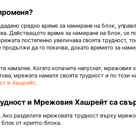
променя?
дадено средно време за намиране на блок, управл
ва. Действащото време за намиране на блок, се 
 мрежата постепенно увеличава своята трудност, то
 продължи да го покачва, докато времето за нами
те намалее. Когато копачите напуснат, мрежовия 
това, мрежата намаля своята трудност и по този 
ст и Хашрейт
.
рудност и Мрежовия Хашрейт са свъ
и. Ако разделите мрежовата трудност върху мрежо
 блок от крипто-блока.