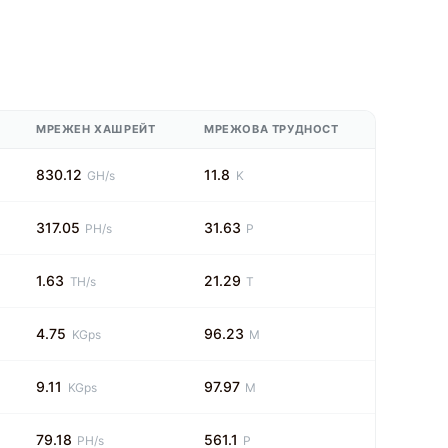
МРЕЖЕН ХАШРЕЙТ
МРЕЖОВА ТРУДНОСТ
830.12
11.8
GH/s
K
317.05
31.63
PH/s
P
1.63
21.29
TH/s
T
4.75
96.23
KGps
M
9.11
97.97
KGps
M
79.18
561.1
PH/s
P