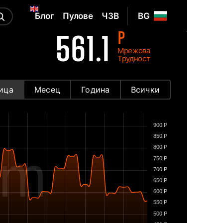
Блог
Пулове
ЧЗВ
BG
P
561.1
Мрежова
Трудност
ица
Месец
Година
Всички
900 P
850 P
800 P
om
750 P
700 P
650 P
600 P
550 P
500 P