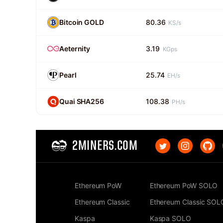
Bitcoin GOLD
80.36
KS/s
Aeternity
3.19
KGps
Pearl
25.74
EH/s
Quai SHA256
108.38
PH/s
2MINERS.COM
Ethereum PoW
Ethereum PoW SOLO
Ethereum Classic
Ethereum Classic SOL
Kaspa
Kaspa SOLO