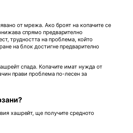
явано от мрежа. Ако броят на копачите се
понижава спрямо предварително
ест, трудността на проблема, който
ране на блок достигне предварително
хашрейт спада. Копачите имат нужда от
начин прави проблема по-лесен за
рзани?
вия хашрейт, ще получите средното