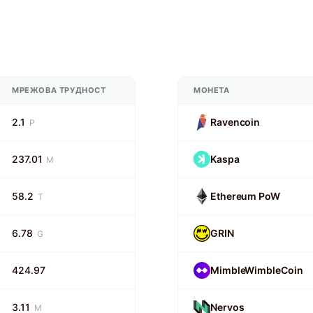
МРЕЖОВА ТРУДНОСТ
МОНЕТА
2.1
Ravencoin
P
237.01
Kaspa
M
58.2
Ethereum PoW
T
6.78
GRIN
G
424.97
MimbleWimbleCoin
3.11
Nervos
M