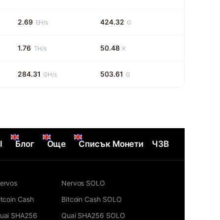
2.69
424.32
EH/s
G
1.76
50.48
TH/s
K
284.31
503.61
GH/s
G
I
Блог
Още
Списък Монети
ЧЗВ
ervos
Nervos SOLO
itcoin Cash
Bitcoin Cash SOLO
uai SHA256
Quai SHA256 SOLO