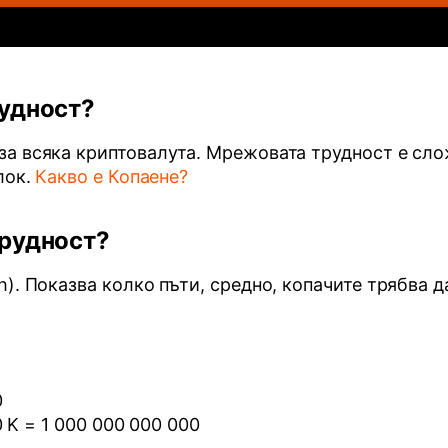
рудност?
а всяка криптовалута. Мрежовата трудност е сло
лок.
Какво е Копаене?
трудност?
). Показва колко пъти, средно, копачите трябва д
0
0 K = 1 000 000 000 000