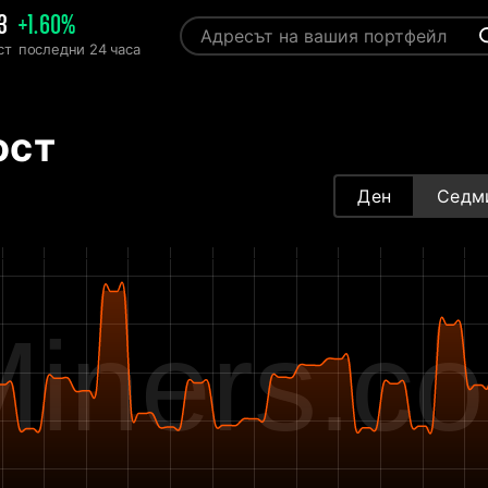
3
+1.60%
ст
последни 24 часа
ост
Ден
Седм
iners.c