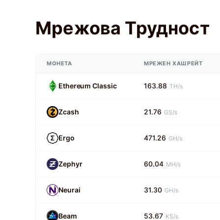
Мрежова Трудност
МОНЕТА
МРЕЖЕН ХАШРЕЙТ
Ethereum Classic
163.88
TH/s
Zcash
21.76
GS/s
Ergo
471.26
GH/s
Zephyr
60.04
MH/s
Neurai
31.30
GH/s
Beam
53.67
KS/s