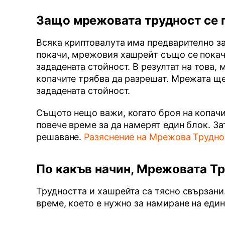
Защо мрежовата трудност се 
Всяка криптовалута има предварително за
покачи, мрежовия хашрейт също се покач
зададената стойност. В резултат на това,
копачите трябва да разрешат. Мрежата ще
зададената стойност.
Същото нещо важи, когато броя на копачи
повече време за да намерят един блок. За
решаване.
Разяснение на Мрежова Трудно
По какъв начин, Мрежовата Т
Трудността и хашрейта са тясно свързан
време, което е нужно за намиране на един