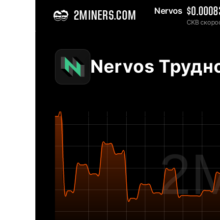
Nervos 
$0.0008
2MINERS.COM
CKB скоро
Home
Nervos CKB Таблица на Мрежовата Трудност - 2Miners
Nervos Трудн
2M