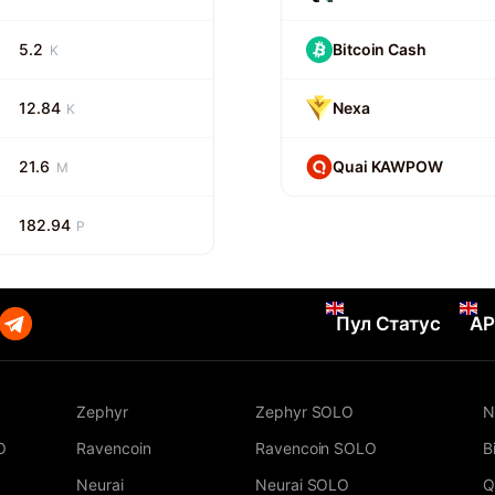
5.2
Bitcoin Cash
K
12.84
Nexa
K
21.6
Quai KAWPOW
M
182.94
P
Пул Статус
AP
Zephyr
Zephyr SOLO
N
O
Ravencoin
Ravencoin SOLO
B
Neurai
Neurai SOLO
Q