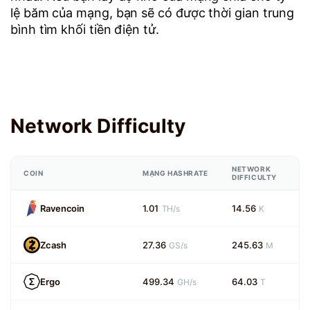
lệ băm của mạng, bạn sẽ có được thời gian trung
bình tìm khối tiền điện tử.
Network Difficulty
NETWORK
COIN
MẠNG HASHRATE
DIFFICULTY
Ravencoin
1.01
14.56
TH/s
K
Zcash
27.36
245.63
GS/s
M
Ergo
499.34
64.03
GH/s
T