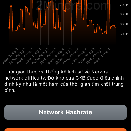
2Miners.com
700 P
650 P
600 P
550 P
00:00, 02 thg 8
12:00, 02 thg 8
00:00, 03 thg 8
12:00, 03 thg 8
00:00, 04 thg 8
12:00, 04 thg 8
00:00, 05 thg 8
12:00, 05 thg 8
00:00, 06 thg 8
12:00, 06 thg 8
00:00, 07 thg 8
12:00, 07 thg 8
00:00, 08 thg 8
Thời gian thực và thống kê lịch sử về Nervos
network difficulty. Độ khó của CKB được điều chỉnh
định kỳ như là một hàm của thời gian tìm khối trung
bình.
Network Hashrate