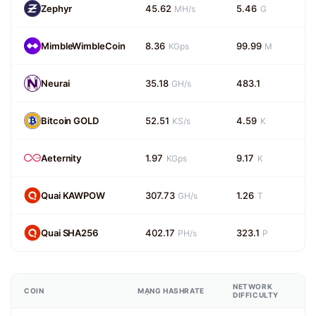
Zephyr
45.62
5.46
MH/s
G
MimbleWimbleCoin
8.36
99.99
KGps
M
Neurai
35.18
483.1
GH/s
Bitcoin GOLD
52.51
4.59
KS/s
K
Aeternity
1.97
9.17
KGps
K
Quai KAWPOW
307.73
1.26
GH/s
T
Quai SHA256
402.17
323.1
PH/s
P
NETWORK
COIN
MẠNG HASHRATE
DIFFICULTY