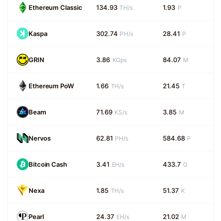
Ethereum Classic
134.93
1.93
TH/s
P
Kaspa
302.74
28.41
PH/s
P
GRIN
3.86
84.07
KGps
M
Ethereum PoW
1.66
21.45
TH/s
T
Beam
71.69
3.85
KS/s
M
Nervos
62.81
584.68
PH/s
P
Bitcoin Cash
3.41
433.7
EH/s
G
Nexa
1.85
51.37
TH/s
K
Pearl
24.37
21.02
EH/s
M