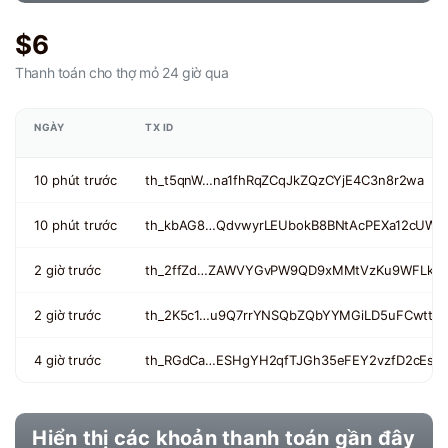
$6
Thanh toán cho thợ mỏ
24 giờ qua
NGÀY
TX ID
10 phút trước
th_t5qnW…na1fhRqZCqJkZQzCYjE4C3n8r2wa
10 phút trước
th_kbAG8…QdvwyrLEUbokB8BNtAcPEXa12cUW
2 giờ trước
th_2ffZd…ZAWVYGvPW9QD9xMMtVzKu9WFLkvA
2 giờ trước
th_2K5c1…u9Q7rrYNSQbZQbYYMGiLD5uFCwttD
4 giờ trước
th_RGdCa…ESHgYH2qfTJGh35eFEY2vzfD2cEs
Hiển thị các khoản thanh toán gần đây