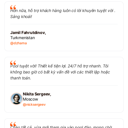
Hơn nữa, hỗ trợ khách hàng luôn có lời khuyên tuyệt vời .
Sảng khoái!
Jamil Fahrutdinov,
Turkmenistan
@dzhama
Pool tuyệt vời! Thiết kế tiện lợi. 24/7 hỗ trợ nhanh. Tôi
không bao giờ có bất kỳ vấn đề với các thiết lập hoặc
thanh toán.
Nikita Sergeev,
Moscow
@nicksergeev
Chào tất cả, vừa mới tham gia vào pool đào, mong chờ