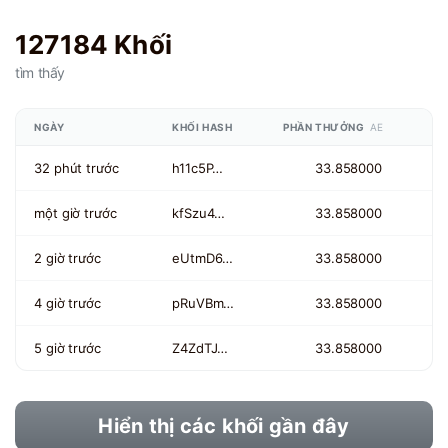
127184 Khối
tìm thấy
NGÀY
KHỐI HASH
PHẦN THƯỞNG
AE
32 phút trước
h11c5P…
33.858000
một giờ trước
kfSzu4…
33.858000
2 giờ trước
eUtmD6…
33.858000
4 giờ trước
pRuVBm…
33.858000
5 giờ trước
Z4ZdTJ…
33.858000
Hiển thị các khối gần đây