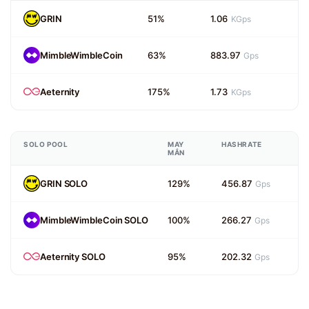
GRIN
51%
1.06
KGps
MimbleWimbleCoin
63%
883.97
Gps
Aeternity
175%
1.73
KGps
SOLO POOL
MAY
HASHRATE
MẮN
GRIN SOLO
129%
456.87
Gps
MimbleWimbleCoin SOLO
100%
266.27
Gps
Aeternity SOLO
95%
202.32
Gps