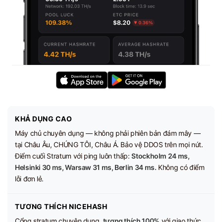
KHẢ DỤNG CAO
Máy chủ chuyên dụng — không phải phiên bản đám mây —
tại Châu Âu, CHÚNG TÔI, Châu Á. Bảo vệ DDOS trên mọi nút.
Điểm cuối Stratum với ping luôn thấp:
Stockholm 24 ms,
Helsinki 30 ms, Warsaw 31 ms, Berlin 34 ms.
Không có điểm
lỗi đơn lẻ.
TƯƠNG THÍCH NICEHASH
Cổng stratum chuyên dụng,
tương thích 100%
với giao thức