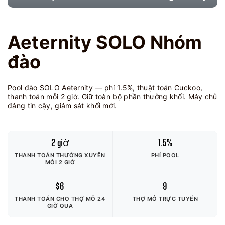
Aeternity SOLO Nhóm
đào
Pool đào SOLO Aeternity — phí 1.5%, thuật toán Cuckoo,
thanh toán mỗi 2 giờ. Giữ toàn bộ phần thưởng khối. Máy chủ
đáng tin cậy, giám sát khối mới.
2 giờ
1.5%
THANH TOÁN THƯỜNG XUYÊN
PHÍ POOL
MỖI 2 GIỜ
$6
9
THANH TOÁN CHO THỢ MỎ
24
THỢ MỎ TRỰC TUYẾN
GIỜ QUA