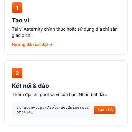
1
Tạo ví
Tải ví Aeternity chính thức hoặc sử dụng địa chỉ sàn
giao dịch.
Hướng dẫn cài đặt →
2
Kết nối & đào
Thêm địa chỉ pool và ví của bạn. Nhấn bắt đầu.
stratum+tcp://solo-ae.2miners.c
Sao chép
om:4141