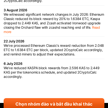
2CryptoCalc accordingly.
3 August 2026
We witnessed significant network changes in July 2026: Ethereum
Classic reduced its block reward by 20% to 1.6384 ETC, Kaspa
dropped to 2.449 KAS, and Zcash activated Ironwood upgrade
closing the Orchard flaw with zcashd reaching end of life.
Read
more
22 July 2026
We've processed Ethereum Classic's reward reduction from 2.048
ETC to 1.6384 ETC per block, updated 2CryptoCalc accordingly,
and remind miners to adjust their expectations.
6 July 2026
We've reduced KASPA block rewards from 2.596 KAS to 2.449
KAS per the tokenomics schedule, and updated 2CryptoCalc
accordingly.
Chọn nhóm đào và bắt đầu khai thác