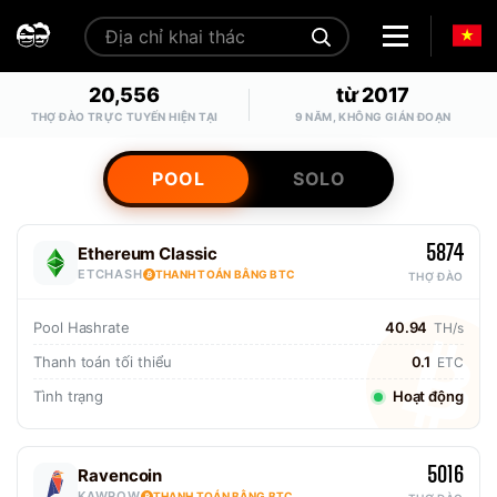
20,556
từ 2017
THỢ ĐÀO TRỰC TUYẾN HIỆN TẠI
9 NĂM, KHÔNG GIÁN ĐOẠN
POOL
SOLO
5874
Ethereum Classic
ETCHASH
THANH TOÁN BẰNG BTC
THỢ ĐÀO
Pool Hashrate
40.94
TH/s
Thanh toán tối thiểu
0.1
ETC
Tình trạng
Hoạt động
5016
Ravencoin
KAWPOW
THANH TOÁN BẰNG BTC