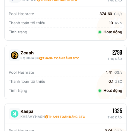
THỢ ĐÀO
Pool Hashrate
374.60
GH/s
Thanh toán tối thiểu
10
RVN
Tình trạng
Hoạt động
2793
Zcash
EQUIHASH
THANH TOÁN BẰNG BTC
THỢ ĐÀO
Pool Hashrate
1.41
GS/s
Thanh toán tối thiểu
0.1
ZEC
Tình trạng
Hoạt động
1335
Kaspa
KHEAVYHASH
THANH TOÁN BẰNG BTC
THỢ ĐÀO
Pool Hashrate
3.96
PH/s