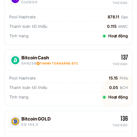
CUCKOO
THỢ ĐÀO
Pool Hashrate
878.11
Gps
Thanh toán tối thiểu
0.115
MWC
Tình trạng
Hoạt động
137
Bitcoin Cash
SHA256
THANH TOÁN BẰNG BTC
THỢ ĐÀO
Pool Hashrate
15.15
PH/s
Thanh toán tối thiểu
0.05
BCH
Tình trạng
Hoạt động
136
Bitcoin GOLD
EQ 144,5
THỢ ĐÀO