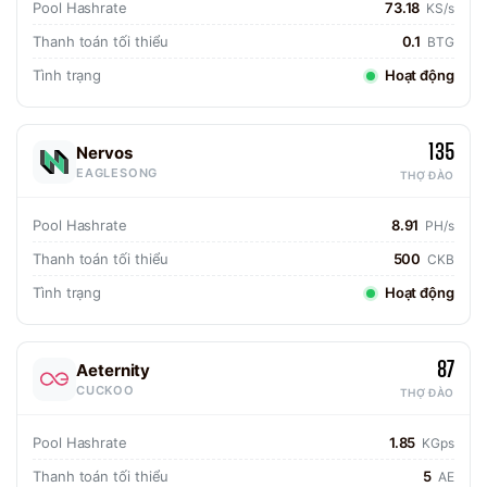
Pool Hashrate
73.18
KS/s
Thanh toán tối thiểu
0.1
BTG
Tình trạng
Hoạt động
135
Nervos
EAGLESONG
THỢ ĐÀO
Pool Hashrate
8.91
PH/s
Thanh toán tối thiểu
500
CKB
Tình trạng
Hoạt động
87
Aeternity
CUCKOO
THỢ ĐÀO
Pool Hashrate
1.85
KGps
Thanh toán tối thiểu
5
AE