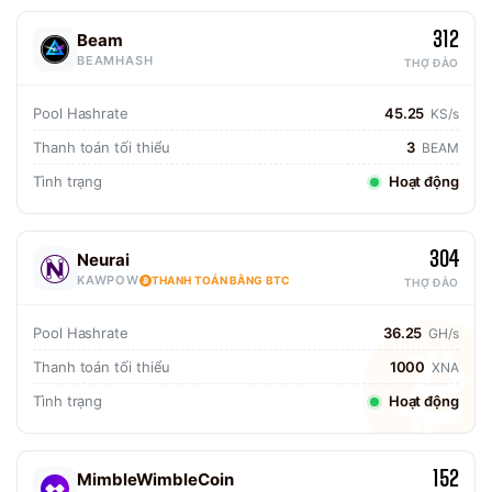
312
Beam
BEAMHASH
THỢ ĐÀO
Pool Hashrate
45.25
KS/s
Thanh toán tối thiểu
3
BEAM
Tình trạng
Hoạt động
304
Neurai
KAWPOW
THANH TOÁN BẰNG BTC
THỢ ĐÀO
Pool Hashrate
36.25
GH/s
Thanh toán tối thiểu
1000
XNA
Tình trạng
Hoạt động
152
MimbleWimbleCoin