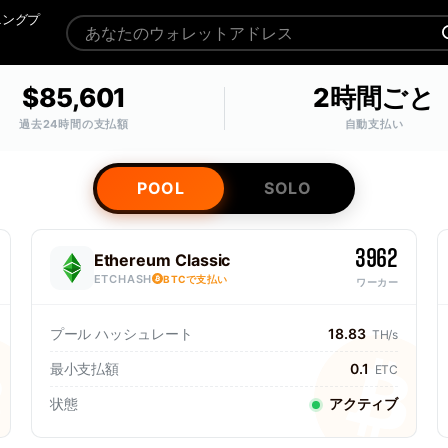
ニングプ
$85,601
2時間ごと
過去24時間の支払額
自動支払い
POOL
SOLO
3962
Ethereum Classic
ETCHASH
BTCで支払い
ワーカー
プール ハッシュレート
18.83
TH/s
最小支払額
0.1
ETC
状態
アクティブ