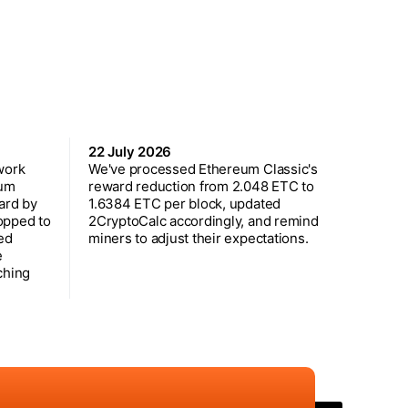
22 July 2026
work
We've processed Ethereum Classic's
eum
reward reduction from 2.048 ETC to
ard by
1.6384 ETC per block, updated
opped to
2CryptoCalc accordingly, and remind
ed
miners to adjust their expectations.
e
ching