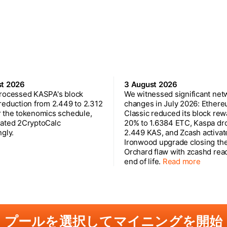
st 2026
3 August 2026
rocessed KASPA's block
We witnessed significant net
reduction from 2.449 to 2.312
changes in July 2026: Ether
 the tokenomics schedule,
Classic reduced its block rew
ated 2CryptoCalc
20% to 1.6384 ETC, Kaspa dr
gly.
2.449 KAS, and Zcash activat
Ironwood upgrade closing th
Orchard flaw with zcashd rea
end of life.
Read more
プールを選択してマイニングを開始