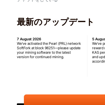
最新のアップデート
7 August 2026
5 Augu
We've activated the Pearl (PRL) network
We've p
SoftFork at block 96251—please update
reward 
your mining software to the latest
KAS per
version for continued mining.
and upd
accordin