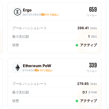
659
Ergo
AUTOLYKOS
BTCで支払い
ワーカー
プール ハッシュレート
266.41
GH/s
最小支払額
1
ERG
状態
アクティブ
339
Ethereum PoW
ETHASH
BTCで支払い
ワーカー
プール ハッシュレート
279.85
GH/s
最小支払額
0.1
ETHW
状態
アクティブ