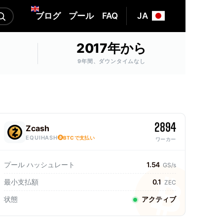
ブログ
プール
FAQ
JA
2017年から
9年間、ダウンタイムなし
2894
Zcash
EQUIHASH
BTCで支払い
ワーカー
プール ハッシュレート
1.54
GS/s
最小支払額
0.1
ZEC
状態
アクティブ