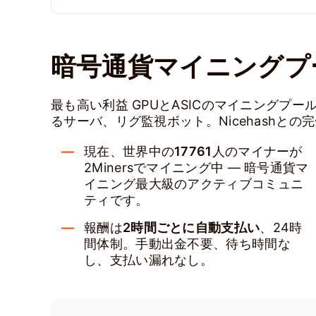
暗号通貨マイニングプ
最も高い利益 GPUとASICのマイニングプ
るサーバ、リグ監視ボット。Nicehashとの
現在、世界中の
17761
人のマイナーが
2Minersでマイニング中 — 暗号通貨マ
イニング最大級のアクティブコミュニ
ティです。
報酬は
2時間ごとに自動支払い
、24時
間体制。手動出金不要、待ち時間な
し、支払い漏れなし。