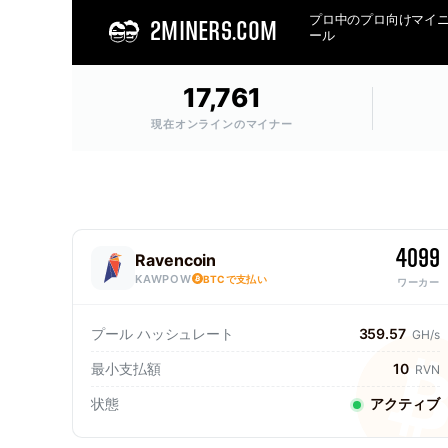
プロ中のプロ向けマイ
2MINERS.COM
ール
17,761
現在オンラインのマイナー
4099
Ravencoin
KAWPOW
BTCで支払い
ワーカー
プール ハッシュレート
359.57
GH/s
最小支払額
10
RVN
状態
アクティブ