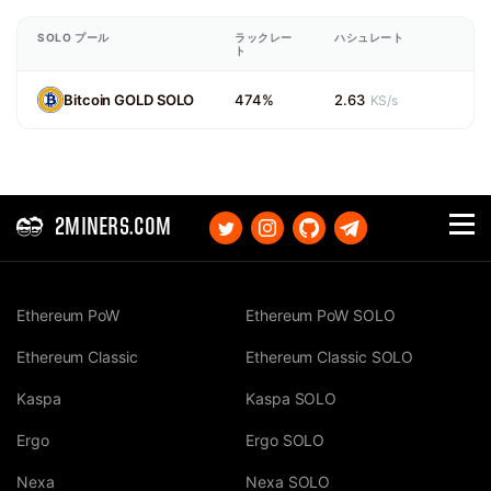
SOLO プール
ラックレー
ハシュレート
ト
Bitcoin GOLD SOLO
474%
2.63
KS/s
2MINERS.COM
Ethereum PoW
Ethereum PoW SOLO
Ethereum Classic
Ethereum Classic SOLO
Kaspa
Kaspa SOLO
Ergo
Ergo SOLO
Nexa
Nexa SOLO