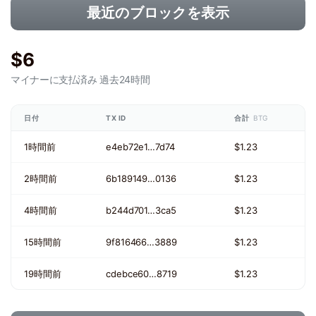
最近のブロックを表示
$6
マイナーに支払済み
過去24時間
日付
TX ID
合計
BTG
1時間前
e4eb72e1…7d74
$1.23
2時間前
6b189149…0136
$1.23
4時間前
b244d701…3ca5
$1.23
15時間前
9f816466…3889
$1.23
19時間前
cdebce60…8719
$1.23