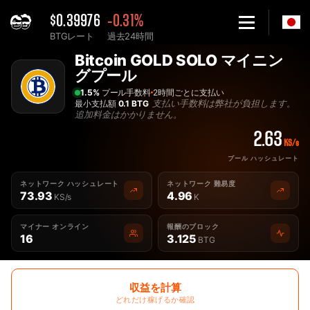
$0.39976
-0.31%
BTGレート
過去24時間
Home
Bitcoin GOLD SOLO マイニン
単独 Bitcoin GOLD BTG マイニングプール - 2Miners
グプール
1.5%
プール手数料
2時間ごとに支払い
支払い手数料は弊社が負担します。
最小支払額
0.1 BTG
追加料金はかかりません。
2.63
KS/s
プール ハッシュレート
ネットワーク ハッシュレート
ネットワーク 難易度
73.93
4.96
KS/s
K
マイナー オンライン
報酬のブロック
16
3.125
BTG
収益を計算
どれだけ稼げるか確認