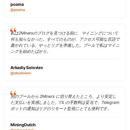
pcoma
@pcoma
私は2Minersのブログを見つける前に、マイニングについて
何も知らなかった。すべてのものが、アクセス可能な言語で
書かれている。やっとリグを準備した。プールで私はマイニ
ングを始めたばかり。
Arkadiy Soloviev
@aksoloviev
別のプールから 2Miners に切り替えたところ、より安定し
た支払いを実感しました。1% の手数料は妥当で、Telegram
ボットの通知はリグのリモート監視にとても便利です。
MiningDutch