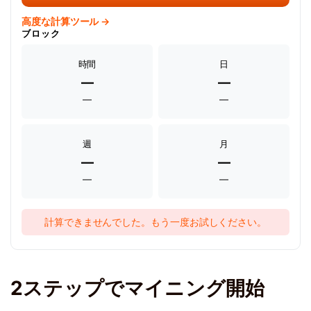
高度な計算ツール →
ブロック
時間
日
—
—
—
—
週
月
—
—
—
—
計算できませんでした。もう一度お試しください。
2ステップでマイニング開始