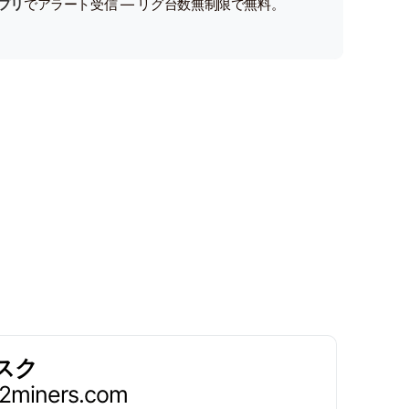
プリ
でアラート受信 — リグ台数無制限で無料。
スク
.2miners.com