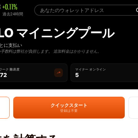
3
+0.11%
過去24時間
 SOLO マイニングプール
ごとに支払い
い手数料は弊社が負担します。 追加料金はかかりません。
ワーク 難易度
マイナー オンライン
.72
5
クイックスタート
登録は不要