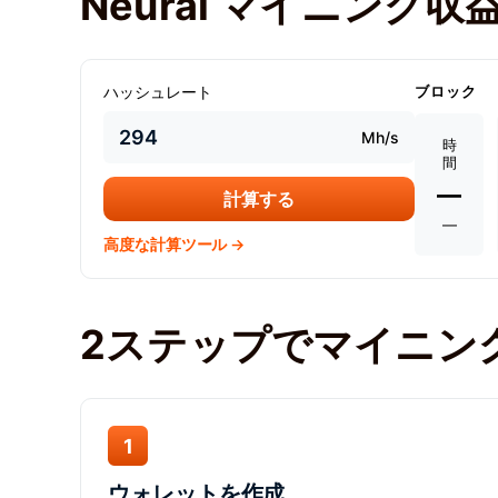
Neurai マイニング
ハッシュレート
ブロック
Mh/s
時
間
—
計算する
—
高度な計算ツール →
2ステップでマイニン
1
ウォレットを作成