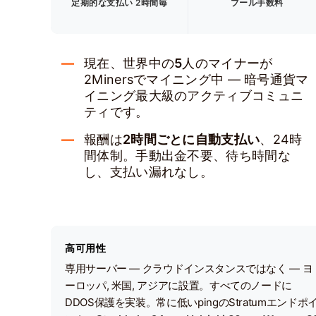
定期的な支払い 2時間毎
プール手数料
現在、世界中の
5
人のマイナーが
2Minersでマイニング中 — 暗号通貨マ
イニング最大級のアクティブコミュニ
ティです。
報酬は
2時間ごとに自動支払い
、24時
間体制。手動出金不要、待ち時間な
し、支払い漏れなし。
高可用性
専用サーバー — クラウドインスタンスではなく — ヨ
ーロッパ, 米国, アジアに設置。すべてのノードに
DDOS保護を実装。常に低いpingのStratumエンドポ