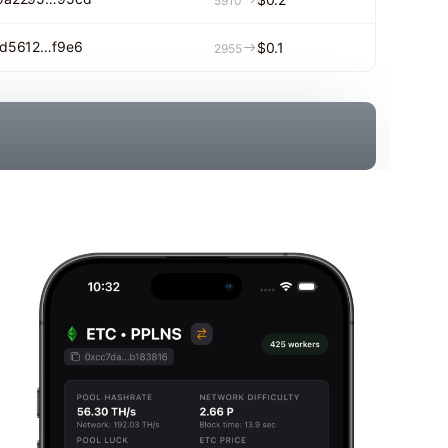
5910
ed5612…f9e6
$0.1
2955