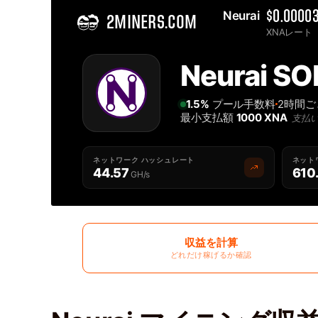
Neurai 
$0.0000
2MINERS.COM
XNAレート
Home
Neurai
単独 Neurai XNA マイニングプール - 2Miners
1.5%
プール手数料
2時間
最小支払額
1000 XNA
支払
ネットワーク ハッシュレート
ネット
44.57
610
GH/s
収益を計算
どれだけ稼げるか確認