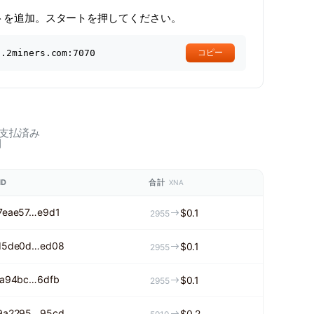
トを追加。スタートを押してください。
a.2miners.com:7070
コピー
支払済み
間
ID
合計
XNA
7eae57…e9d1
$0.1
2955
d5de0d…ed08
$0.1
2955
ca94bc…6dfb
$0.1
2955
9a2295…95cd
$0.2