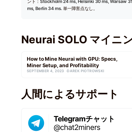
ント：
Stockholm 24 ms, Helsinki 30 ms, Warsaw 3
ms, Berlin 34 ms.
単一障害点なし。
Neurai SOLO マイ
How to Mine Neurai with GPU: Specs,
Miner Setup, and Profitability
SEPTEMBER 4, 2023
DAREK PIOTROWSKI
人間によるサポート
Telegramチャット
@chat2miners