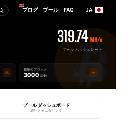
ブログ
プール
FAQ
JA
319.74
MH/s
プール ハッシュレート
報酬のブロック
3000
XNA
プール ダッシュボード
統計とモニタリング