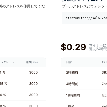
引所のアドレスを使用してくだ
プールアドレスとウォレッ
stratum+tcp://solo-xn
$0.29
マイナーに
過去24時
ラックレート
報酬
日付
TX 
XNA
1 %
3000
2時間前
38
15 %
3000
4時間前
7e
6 %
3000
18時間前
fc
8 %
3000
1日前
4c