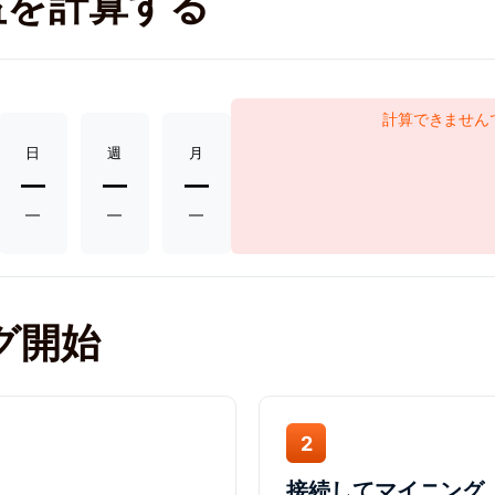
収益を計算する
計算できません
日
週
月
—
—
—
—
—
—
グ開始
2
接続してマイニング