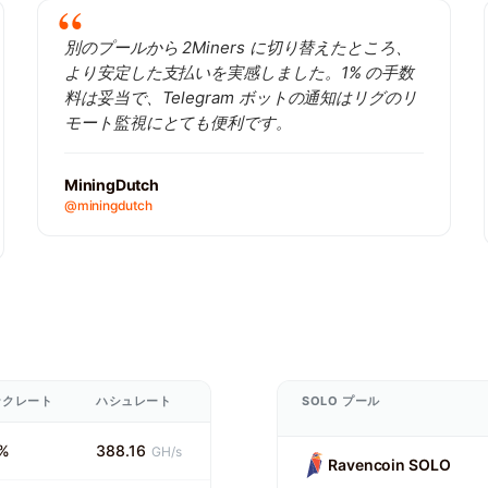
別のプールから 2Miners に切り替えたところ、
より安定した支払いを実感しました。1% の手数
料は妥当で、Telegram ボットの通知はリグのリ
モート監視にとても便利です。
MiningDutch
@miningdutch
ックレート
ハシュレート
SOLO プール
%
388.16
GH/s
Ravencoin SOLO