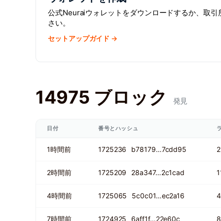
公式Neuraiウォレットをダウンロードするか、取
さい。
セットアップガイド →
14975 ブロック
発見
日付
番号とハッシュ
1時間前
1725236
b78179…7cdd95
2
2時間前
1725209
28a347…2c1cad
1
4時間前
1725065
5c0c01…ec2a16
4
7時間前
1724925
6aff1f…22e60c
8