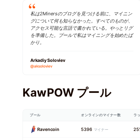
私は2Minersのブログを見つける前に、マイニン
グについて何も知らなかった。すべてのものが、
アクセス可能な言語で書かれている。やっとリグ
を準備した。プールで私はマイニングを始めたば
かり。
Arkadiy Soloviev
@aksoloviev
KawPOW プール
プール
オンラインのマイナー数
ラ
Ravencoin
5396
25
マイナー