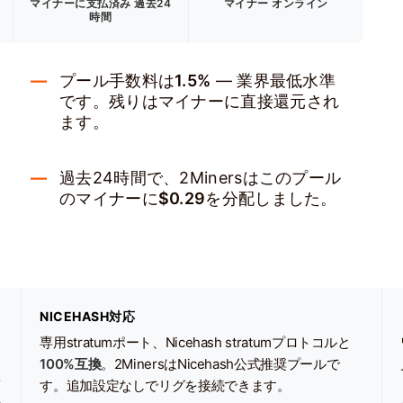
マイナーに支払済み
過去24
マイナー オンライン
時間
プール手数料は
1.5%
— 業界最低水準
です。残りはマイナーに直接還元され
ます。
過去24時間で、2Minersはこのプール
のマイナーに
$0.29
を分配しました。
NICEHASH対応
専用stratumポート、Nicehash stratumプロトコルと
100%互換
。2MinersはNicehash公式推奨プールで
イ
す。追加設定なしでリグを接続できます。