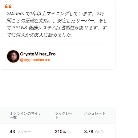
2Miners で1年以上マイニングしています。2時
間ごとの正確な支払い、安定したサーバー、そし
て PPLNS 報酬システムは透明性があります。す
でに何人かの友人に勧めました。
CryptoMiner_Pro
@cryptominerpro
オンラインのマイナ
ラックレー
ハシュレート
ー数
ト
43
210%
3.78
マイナー
GH/s