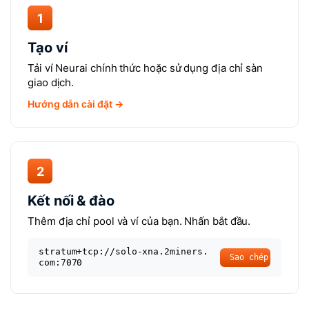
1
Tạo ví
Tải ví Neurai chính thức hoặc sử dụng địa chỉ sàn
giao dịch.
Hướng dẫn cài đặt →
2
Kết nối & đào
Thêm địa chỉ pool và ví của bạn. Nhấn bắt đầu.
stratum+tcp://solo-xna.2miners.
Sao chép
com:7070