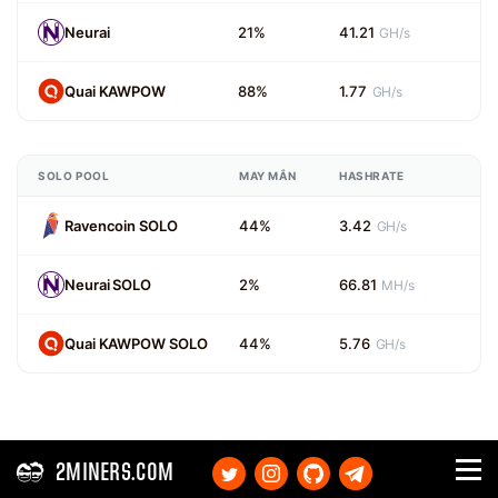
Neurai
21%
41.21
GH/s
Quai KAWPOW
88%
1.77
GH/s
SOLO POOL
MAY MẮN
HASHRATE
Ravencoin SOLO
44%
3.42
GH/s
Neurai SOLO
2%
66.81
MH/s
Quai KAWPOW SOLO
44%
5.76
GH/s
2MINERS.COM