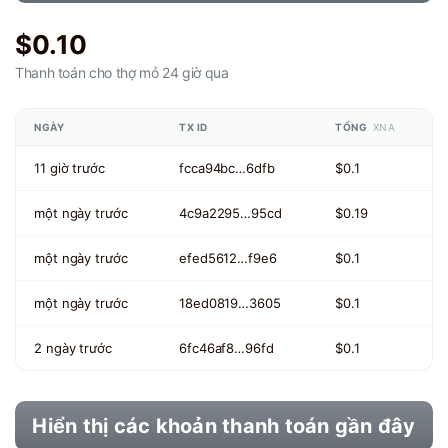
$0.10
Thanh toán cho thợ mỏ
24 giờ qua
NGÀY
TX ID
TỔNG
XNA
11 giờ trước
fcca94bc…6dfb
$0.1
một ngày trước
4c9a2295…95cd
$0.19
một ngày trước
efed5612…f9e6
$0.1
một ngày trước
18ed0819…3605
$0.1
2 ngày trước
6fc46af8…96fd
$0.1
Hiển thị các khoản thanh toán gần đây