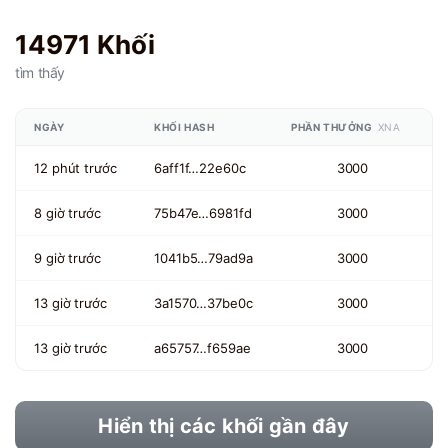
14971 Khối
tìm thấy
NGÀY
KHỐI HASH
PHẦN THƯỞNG
XNA
12 phút trước
6aff1f…22e60c
3000
8 giờ trước
75b47e…6981fd
3000
9 giờ trước
1041b5…79ad9a
3000
13 giờ trước
3a1570…37be0c
3000
13 giờ trước
a65757…f659ae
3000
Hiển thị các khối gần đây