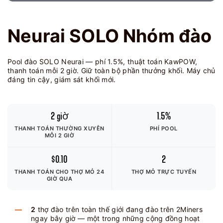
Neurai SOLO Nhóm đào
Pool đào SOLO Neurai — phí 1.5%, thuật toán KawPOW,
thanh toán mỗi 2 giờ. Giữ toàn bộ phần thưởng khối. Máy chủ
đáng tin cậy, giám sát khối mới.
2 giờ
1.5%
THANH TOÁN THƯỜNG XUYÊN
PHÍ POOL
MỖI 2 GIỜ
$0.10
2
THANH TOÁN CHO THỢ MỎ
24
THỢ MỎ TRỰC TUYẾN
GIỜ QUA
2
thợ đào trên toàn thế giới đang đào trên 2Miners
ngay bây giờ — một trong những cộng đồng hoạt