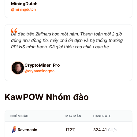
MiningDutch
@miningdutch
Đã đào trên 2Miners hơn một năm. Thanh toán mỗi 2 giờ
đúng như đồng hồ, máy chủ ổn định và hệ thống thưởng
PPLNS minh bạch. Đã giới thiệu cho nhiều bạn bè.
CryptoMiner_Pro
@cryptominerpro
KawPOW Nhóm đào
NHÓM ĐÀO
MAY MẮN
HASHRATE
Ravencoin
172%
324.41
GH/s