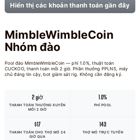
Hiển thị các khoản thanh toán gần đây
MimbleWimbleCoin
Nhóm đào
Pool đào MimbleWimbleCoin — phí 1.0%, thuật toán
CUCKOO, thanh toán mỗi 2 giờ. Phần thưởng PPLNS, máy
chủ đáng tin cậy, bot giám sát rig. Không cần đăng ký.
2 giờ
1.0%
THANH TOÁN THƯỜNG XUYÊN
PHÍ POOL
MỖI 2 GIỜ
$17
143
THANH TOÁN CHO THỢ MỎ
24
THỢ MỎ TRỰC TUYẾN
GIỜ QUA