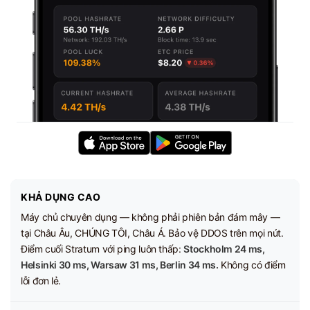
KHẢ DỤNG CAO
Máy chủ chuyên dụng — không phải phiên bản đám mây —
tại Châu Âu, CHÚNG TÔI, Châu Á. Bảo vệ DDOS trên mọi nút.
Điểm cuối Stratum với ping luôn thấp:
Stockholm 24 ms,
Helsinki 30 ms, Warsaw 31 ms, Berlin 34 ms.
Không có điểm
lỗi đơn lẻ.