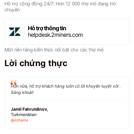
Hỗ trợ cộng đồng 24/7: Hơn 12 000 thợ mỏ đang trò
chuyện
Hỗ trợ thông tin
helpdesk.2miners.com
Một nền tảng kiến ​​thức nổi bật cho các thợ mỏ
Lời chứng thực
Hơn nữa, hỗ trợ khách hàng luôn có lời khuyên tuyệt vời .
Sảng khoái!
Jamil Fahrutdinov,
Turkmenistan
@dzhama