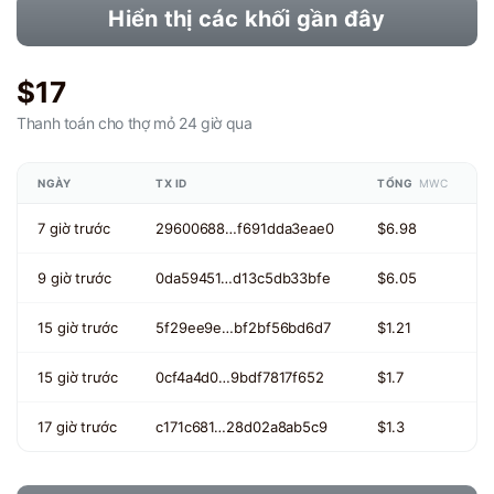
Hiển thị các khối gần đây
$17
Thanh toán cho thợ mỏ
24 giờ qua
NGÀY
TX ID
TỔNG
MWC
7 giờ trước
29600688…f691dda3eae0
$6.98
9 giờ trước
0da59451…d13c5db33bfe
$6.05
15 giờ trước
5f29ee9e…bf2bf56bd6d7
$1.21
15 giờ trước
0cf4a4d0…9bdf7817f652
$1.7
17 giờ trước
c171c681…28d02a8ab5c9
$1.3