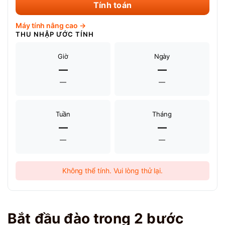
Tính toán
Máy tính nâng cao →
THU NHẬP ƯỚC TÍNH
Giờ
Ngày
—
—
—
—
Tuần
Tháng
—
—
—
—
Không thể tính. Vui lòng thử lại.
Bắt đầu đào trong 2 bước