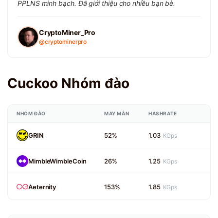
PPLNS minh bạch. Đã giới thiệu cho nhiều bạn bè.
CryptoMiner_Pro
@cryptominerpro
Cuckoo Nhóm đào
NHÓM ĐÀO
MAY MẮN
HASHRATE
GRIN
52%
1.03
KGps
MimbleWimbleCoin
26%
1.25
KGps
Aeternity
153%
1.85
KGps