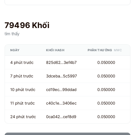
79496 Khối
tìm thấy
NGÀY
KHỐI HASH
PHẦN THƯỞNG
MWC
4 phút trước
825d62…3ef4b7
0.050000
7 phút trước
3dceba…5c5997
0.050000
10 phút trước
cd19ec…99ddad
0.050000
11 phút trước
c40c1e…3406ec
0.050000
24 phút trước
0ca042…cef8d9
0.050000