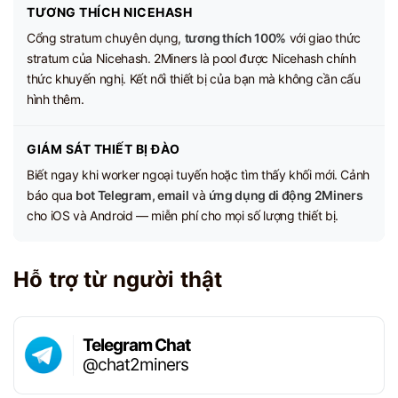
TƯƠNG THÍCH NICEHASH
Cổng stratum chuyên dụng,
tương thích 100%
với giao thức
stratum của Nicehash. 2Miners là pool được Nicehash chính
thức khuyến nghị. Kết nối thiết bị của bạn mà không cần cấu
hình thêm.
GIÁM SÁT THIẾT BỊ ĐÀO
Biết ngay khi worker ngoại tuyến hoặc tìm thấy khối mới. Cảnh
báo qua
bot Telegram, email
và
ứng dụng di động 2Miners
cho iOS và Android — miễn phí cho mọi số lượng thiết bị.
Hỗ trợ từ người thật
Telegram Chat
@chat2miners