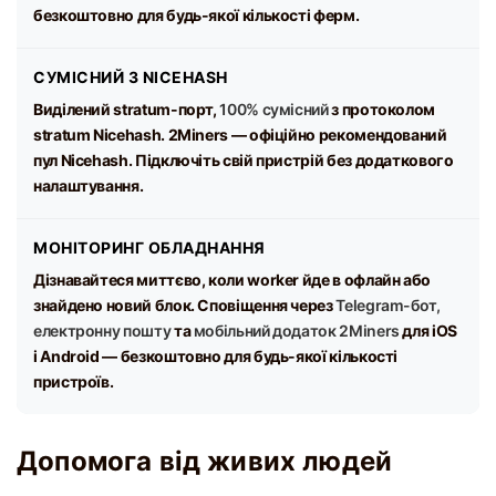
безкоштовно для будь-якої кількості ферм.
СУМІСНИЙ З NICEHASH
Виділений stratum-порт,
100% сумісний
з протоколом
stratum Nicehash. 2Miners — офіційно рекомендований
пул Nicehash. Підключіть свій пристрій без додаткового
налаштування.
МОНІТОРИНГ ОБЛАДНАННЯ
Дізнавайтеся миттєво, коли worker йде в офлайн або
знайдено новий блок. Сповіщення через
Telegram-бот,
електронну пошту
та
мобільний додаток 2Miners
для iOS
і Android — безкоштовно для будь-якої кількості
пристроїв.
Допомога від живих людей