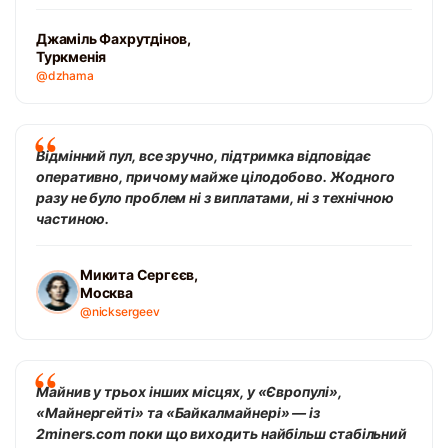
Джаміль Фахрутдінов,
Туркменія
@dzhama
Відмінний пул, все зручно, підтримка відповідає
оперативно, причому майже цілодобово. Жодного
разу не було проблем ні з виплатами, ні з технічною
частиною.
Микита Сергєєв,
Москва
@nicksergeev
Майнив у трьох інших місцях, у «Європулі»,
«Майнергейті» та «Байкалмайнері» — із
2miners.com поки що виходить найбільш стабільний