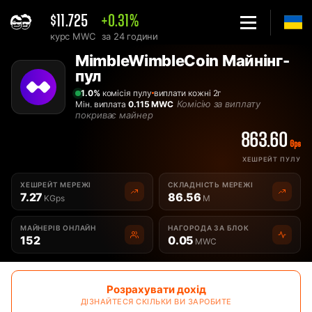
$11.725
+0.31%
курс MWC
за 24 години
Home
MimbleWimbleCoin Майнінг-
Найкращий MimbleWimbleCoin MWC майнінг-пул українською 
пул
1.0%
комісія пулу
виплати кожні 2г
Комісію за виплату
Мін. виплата
0.115 MWC
покриває майнер
863.60
Gps
ХЕШРЕЙТ ПУЛУ
ХЕШРЕЙТ МЕРЕЖІ
СКЛАДНІСТЬ МЕРЕЖІ
7.27
86.56
KGps
M
МАЙНЕРІВ ОНЛАЙН
НАГОРОДА ЗА БЛОК
152
0.05
MWC
Розрахувати дохід
ДІЗНАЙТЕСЯ СКІЛЬКИ ВИ ЗАРОБИТЕ