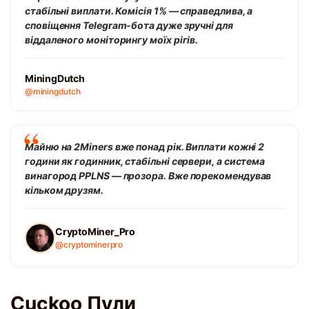
стабільні виплати. Комісія 1% — справедлива, а
сповіщення Telegram-бота дуже зручні для
віддаленого моніторингу моїх рігів.
MiningDutch
@miningdutch
Майню на 2Miners вже понад рік. Виплати кожні 2
години як годинник, стабільні сервери, а система
винагород PPLNS — прозора. Вже порекомендував
кільком друзям.
CryptoMiner_Pro
@cryptominerpro
Cuckoo Пули