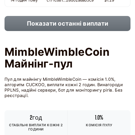
14 годин тому
c171c681…28d02a8ab5c9
$1.29
Показати останні виплати
MimbleWimbleCoin
Майнінг-пул
Пул для майнінгу MimbleWimbleCoin — комісія 1.0%,
алгоритм CUCKOO, виплати кожні 2 годин. Винагороди
PPLNS, надійні сервери, бот для моніторингу рігів. Без
реєстрації.
2год
1.0%
СТАБІЛЬНІ ВИПЛАТИ КОЖНІ 2
КОМІСІЯ ПУЛУ
ГОДИНИ