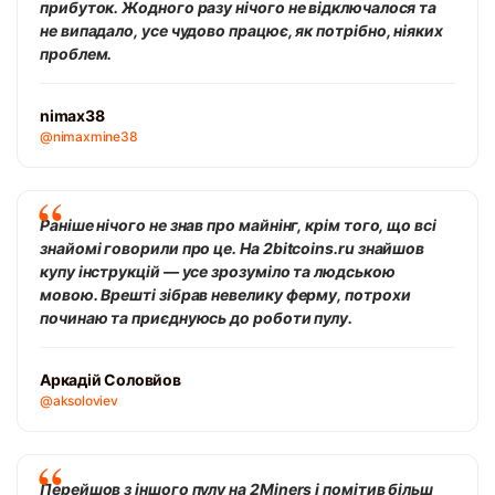
прибуток. Жодного разу нічого не відключалося та
не випадало, усе чудово працює, як потрібно, ніяких
проблем.
nimax38
@nimaxmine38
Раніше нічого не знав про майнінг, крім того, що всі
знайомі говорили про це. На 2bitcoins.ru знайшов
купу інструкцій — усе зрозуміло та людською
мовою. Врешті зібрав невелику ферму, потрохи
починаю та приєднуюсь до роботи пулу.
Аркадій Соловйов
@aksoloviev
Перейшов з іншого пулу на 2Miners і помітив більш