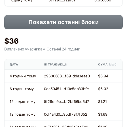
годину тому
671299…f2af31
0.050000
Показати останні блоки
$36
Виплачено учасникам
Останні 24 години
ДАТА
ID ТРАНЗАКЦІЇ
СУМА
MWC
4 години тому
29600688…f691dda3eae0
$6.94
6 годин тому
0da59451…d13c5db33bfe
$6.02
12 годин тому
5f29ee9e…bf2bf56bd6d7
$1.21
12 годин тому
0cf4a4d0…9bdf7817f652
$1.69