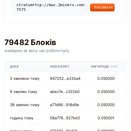
stratum+tcp://mwc.2miners.com:
Копіювати
7575
79482 Блоків
знайдено
за весь час
роботи пулу
ДАТА
ХЕШ БЛОКУ
НАГОРОДА
MWC
3 хвилини тому
947252…e22ba4
0.050000
6 хвилин тому
abec7e…c322b0
0.050000
38 хвилин тому
a77d86…918d9e
0.050000
годину тому
58a776…927bd3
0.050001