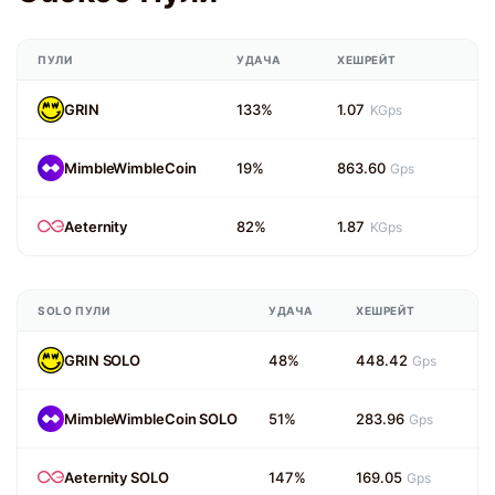
ПУЛИ
УДАЧА
ХЕШРЕЙТ
GRIN
133%
1.07
KGps
MimbleWimbleCoin
19%
863.60
Gps
Aeternity
82%
1.87
KGps
SOLO ПУЛИ
УДАЧА
ХЕШРЕЙТ
GRIN SOLO
48%
448.42
Gps
MimbleWimbleCoin SOLO
51%
283.96
Gps
Aeternity SOLO
147%
169.05
Gps