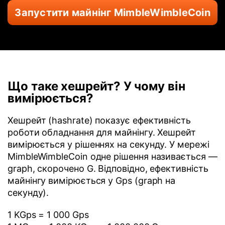
Запустити майнінг MimbleWimbleCoin
Що таке хешрейт? У чому він
вимірюється?
Хешрейт (hashrate) показує ефективність
роботи обладнання для майнінгу. Хешрейт
вимірюється у рішеннях на секунду. У мережі
MimbleWimbleCoin одне рішення називається —
graph, скорочено G. Відповідно, ефективність
майнінгу вимірюється у Gps (graph на
секунду).
1 KGps = 1 000 Gps