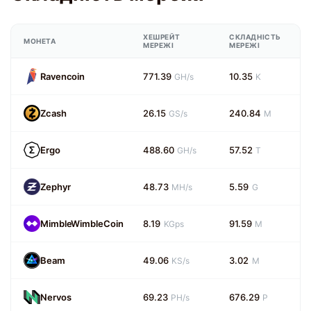
ХЕШРЕЙТ
СКЛАДНІСТЬ
МОНЕТА
МЕРЕЖІ
МЕРЕЖІ
Ravencoin
771.39
10.35
GH/s
K
Zcash
26.15
240.84
GS/s
M
Ergo
488.60
57.52
GH/s
T
Zephyr
48.73
5.59
MH/s
G
MimbleWimbleCoin
8.19
91.59
KGps
M
Beam
49.06
3.02
KS/s
M
Nervos
69.23
676.29
PH/s
P