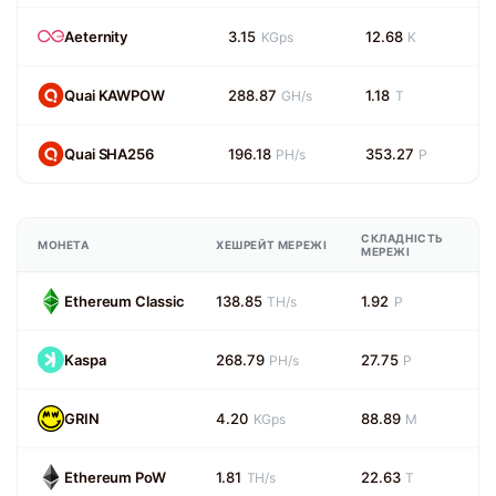
Aeternity
3.15
12.68
KGps
K
Quai KAWPOW
288.87
1.18
GH/s
T
Quai SHA256
196.18
353.27
PH/s
P
СКЛАДНІСТЬ
МОНЕТА
ХЕШРЕЙТ МЕРЕЖІ
МЕРЕЖІ
Ethereum Classic
138.85
1.92
TH/s
P
Kaspa
268.79
27.75
PH/s
P
GRIN
4.20
88.89
KGps
M
Ethereum PoW
1.81
22.63
TH/s
T