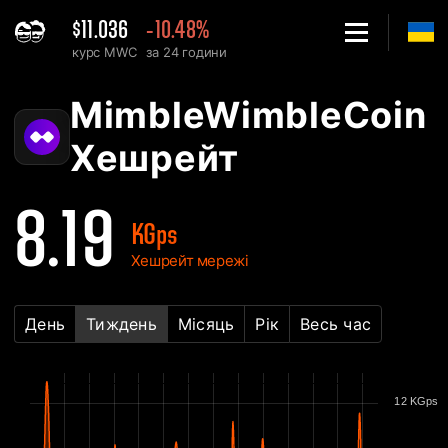
$11.036
-10.48%
курс MWC
за 24 години
Home
MimbleWimbleCoin MWC Графік хешрейту мережі - 2Miners
MimbleWimbleCoin
Хешрейт
8.19
KGps
Хешрейт мережі
День
Тиждень
Місяць
Рік
Весь час
12 KGps