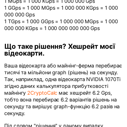
1 MGps = 1 000 KGps = 1 000 000 Gps
1 GGps = 1 000 MGps = 1 000 000 KGps = 1 000
000 000 Gps
1 TGps = 1 000 GGps = 1 000 000 MGps = 1 000
000 000 KGps = 1 000 000 000 000 Gps
Що таке рішення? Хешрейт моєї
відеокарти.
Ваша відеокарта або майнінг-ферма перебирає
тисячі та мільйони graph (рішень) на секунду.
Так, наприклад, одна відеокарта NVIDIA 1070Ti
згідно даних калькулятора прибутковості
майнінгу
2CryptoCalc
має хешрейт 6.2 Gps,
тобто вона перебирає 6.2 варіантів рішень на
секунду та вирішує graph-функцію 6.2 разів на
секунду.
Під словом "рішення" у даному випадку