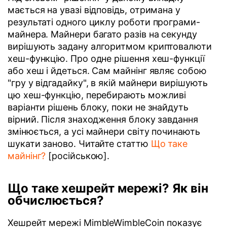
мається на увазі відповідь, отримана у
результаті одного циклу роботи програми-
майнера. Майнери багато разів на секунду
вирішують задану алгоритмом криптовалюти
хеш-функцію. Про одне рішення хеш-функції
або хеш і йдеться. Сам майнінг являє собою
"гру у відгадайку", в якій майнери вирішують
цю хеш-функцію, перебирають можливі
варіанти рішень блоку, поки не знайдуть
вірний. Після знаходження блоку завдання
змінюється, а усі майнери світу починають
шукати заново. Читайте статтю
Що таке
майнінг?
[російською].
Що таке хешрейт мережі? Як він
обчислюється?
Хешрейт мережі MimbleWimbleCoin показує