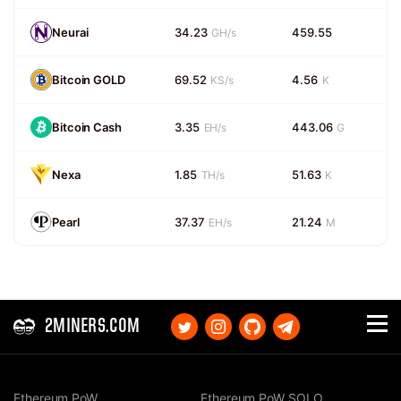
Neurai
34.23
459.55
GH/s
Bitcoin GOLD
69.52
4.56
KS/s
K
Bitcoin Cash
3.35
443.06
EH/s
G
Nexa
1.85
51.63
TH/s
K
Pearl
37.37
21.24
EH/s
M
2MINERS.COM
Ethereum PoW
Ethereum PoW SOLO