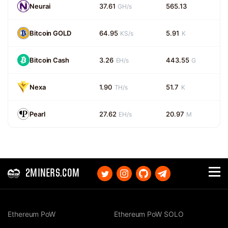
Neurai
37.61
565.13
GH/s
Bitcoin GOLD
64.95
5.91
KS/s
K
Bitcoin Cash
3.26
443.55
EH/s
G
Nexa
1.90
51.7
TH/s
K
Pearl
27.62
20.97
EH/s
M
2MINERS.COM
Ethereum PoW
Ethereum PoW SOLO