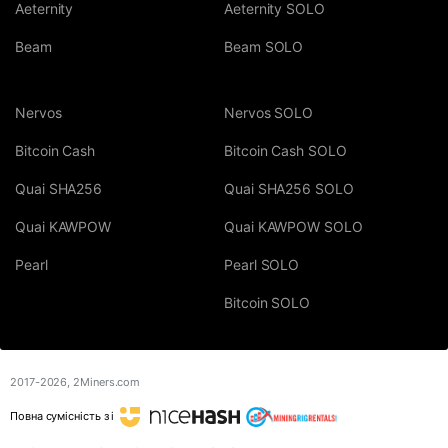
Aeternity
Aeternity SOLO
Beam
Beam SOLO
Nervos
Nervos SOLO
Bitcoin Cash
Bitcoin Cash SOLO
Quai SHA256
Quai SHA256 SOLO
Quai KAWPOW
Quai KAWPOW SOLO
Pearl
Pearl SOLO
Bitcoin SOLO
2017-2026,
2Miners.com
Повна сумісність з і