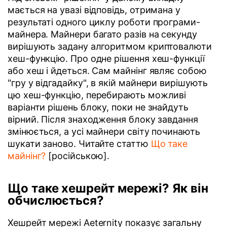
мається на увазі відповідь, отримана у
результаті одного циклу роботи програми-
майнера. Майнери багато разів на секунду
вирішують задану алгоритмом криптовалюти
хеш-функцію. Про одне рішення хеш-функції
або хеш і йдеться. Сам майнінг являє собою
"гру у відгадайку", в якій майнери вирішують
цю хеш-функцію, перебирають можливі
варіанти рішень блоку, поки не знайдуть
вірний. Після знаходження блоку завдання
змінюється, а усі майнери світу починають
шукати заново. Читайте статтю
Що таке
майнінг?
[російською].
Що таке хешрейт мережі? Як він
обчислюється?
Хешрейт мережі Aeternity показує загальну