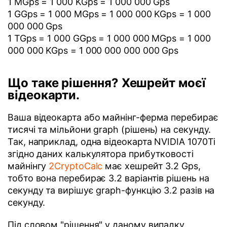
1 MGps = 1 000 KGps = 1 000 000 Gps
1 GGps = 1 000 MGps = 1 000 000 KGps = 1 000
000 000 Gps
1 TGps = 1 000 GGps = 1 000 000 MGps = 1 000
000 000 KGps = 1 000 000 000 000 Gps
Що таке рішення? Хешрейт моєї
відеокарти.
Ваша відеокарта або майнінг-ферма перебирає
тисячі та мільйони graph (рішень) на секунду.
Так, наприклад, одна відеокарта NVIDIA 1070Ti
згідно даних калькулятора прибутковості
майнінгу
2CryptoCalc
має хешрейт 3.2 Gps,
тобто вона перебирає 3.2 варіантів рішень на
секунду та вирішує graph-функцію 3.2 разів на
секунду.
Під словом "рішення" у даному випадку