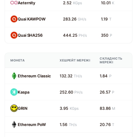
Aeternity
2.52
10.01
KGps
K
Quai KAWPOW
283.26
1.19
GH/s
T
Quai SHA256
444.25
350
PH/s
P
СКЛАДНІСТЬ
МОНЕТА
ХЕШРЕЙТ МЕРЕЖІ
МЕРЕЖІ
Ethereum Classic
132.32
1.84
TH/s
P
Kaspa
252.60
26.57
PH/s
P
GRIN
3.95
83.86
KGps
M
Ethereum PoW
1.56
20.76
TH/s
T