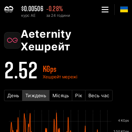
$0.00506
-0.28%
курс AE
за 24 години
Home
Aeternity AE Графік хешрейту мережі - 2Miners
Aeternity
Хешрейт
2.52
KGps
Хешрейт мережі
День
Тиждень
Місяць
Рік
Весь час
4 KGps
3.50 KGps