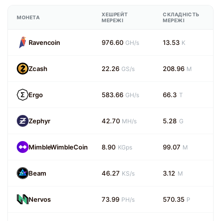
ХЕШРЕЙТ
СКЛАДНІСТЬ
МОНЕТА
МЕРЕЖІ
МЕРЕЖІ
Ravencoin
976.60
13.53
GH/s
K
Zcash
22.26
208.96
GS/s
M
Ergo
583.66
66.3
GH/s
T
Zephyr
42.70
5.28
MH/s
G
MimbleWimbleCoin
8.90
99.07
KGps
M
Beam
46.27
3.12
KS/s
M
Nervos
73.99
570.35
PH/s
P