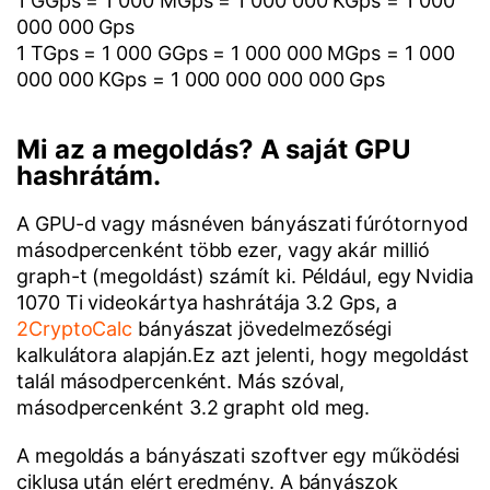
1 GGps = 1 000 MGps = 1 000 000 KGps = 1 000
000 000 Gps
1 TGps = 1 000 GGps = 1 000 000 MGps = 1 000
000 000 KGps = 1 000 000 000 000 Gps
Mi az a megoldás? A saját GPU
hashrátám.
A GPU-d vagy másnéven bányászati fúrótornyod
másodpercenként több ezer, vagy akár millió
graph-t (megoldást) számít ki. Például, egy Nvidia
1070 Ti videokártya hashrátája 3.2 Gps, a
2CryptoCalc
bányászat jövedelmezőségi
kalkulátora alapján.Ez azt jelenti, hogy megoldást
talál másodpercenként. Más szóval,
másodpercenként 3.2 grapht old meg.
A megoldás a bányászati szoftver egy működési
ciklusa után elért eredmény. A bányászok