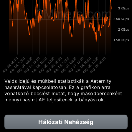
2Miners.com
3 KGps
2.50 KGps
2 KGps
1.50 KGps
aug. 03. 00:00
aug. 03. 12:00
aug. 04. 00:00
aug. 04. 12:00
aug. 05. 00:00
aug. 05. 12:00
aug. 06. 00:00
aug. 06. 12:00
aug. 07. 00:00
aug. 07. 12:00
aug. 08. 00:00
aug. 08. 12:00
aug. 09. 00:00
Valós idejű és múltbeli statisztikák a Aeternity
hashrátával kapcsolatosan. Ez a grafikon arra
vonatkozó becslést mutat, hogy másodpercenként
mennyi hash-t AE teljesítenek a bányászok.
Hálózati Nehézség