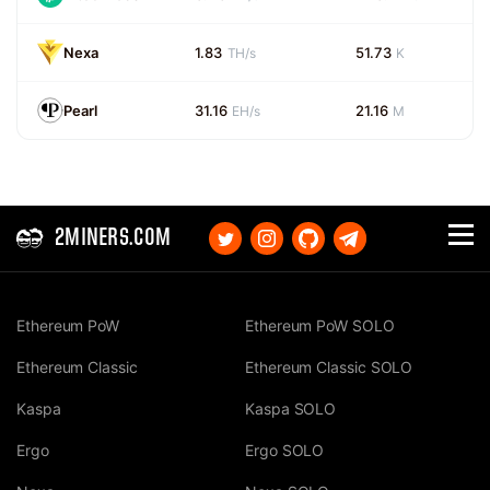
Nexa
1.83
51.73
TH/s
K
Pearl
31.16
21.16
EH/s
M
2MINERS.COM
Ethereum PoW
Ethereum PoW SOLO
Ethereum Classic
Ethereum Classic SOLO
Kaspa
Kaspa SOLO
Ergo
Ergo SOLO