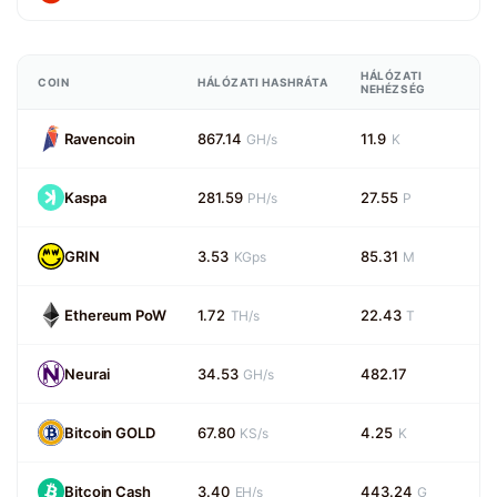
HÁLÓZATI
COIN
HÁLÓZATI HASHRÁTA
NEHÉZSÉG
Ravencoin
867.14
11.9
GH/s
K
Kaspa
281.59
27.55
PH/s
P
GRIN
3.53
85.31
KGps
M
Ethereum PoW
1.72
22.43
TH/s
T
Neurai
34.53
482.17
GH/s
Bitcoin GOLD
67.80
4.25
KS/s
K
Bitcoin Cash
3.40
443.24
EH/s
G