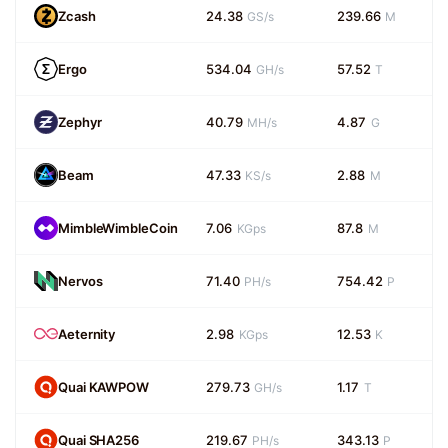
Zcash
24.38
239.66
GS/s
M
Ergo
534.04
57.52
GH/s
T
Zephyr
40.79
4.87
MH/s
G
Beam
47.33
2.88
KS/s
M
MimbleWimbleCoin
7.06
87.8
KGps
M
Nervos
71.40
754.42
PH/s
P
Aeternity
2.98
12.53
KGps
K
Quai KAWPOW
279.73
1.17
GH/s
T
Quai SHA256
219.67
343.13
PH/s
P