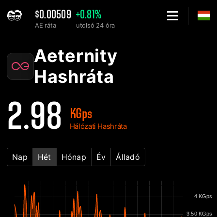
$0.00509
+0.81%
AE ráta
utolsó 24 óra
Home
Aeternity AE Hálózati hashráta diagram - 2Miners
Aeternity
Hashráta
2.98
KGps
Hálózati Hashráta
Nap
Hét
Hónap
Év
Álladó
4 KGps
3.50 KGps