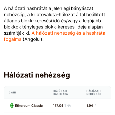
A hálózati hashrátát a jelenlegi bányászati
nehézség, a kriptovaluta-hálózat által beállított
átlagos blokk-keresési idő és/vagy a legújabb
blokkok tényleges blokk-keresési ideje alapján
számítják ki.
A hálózati nehézség és a hashráta
fogalma
(Angolul).
Hálózati nehézség
HÁLÓZATI
HÁLÓZATI
COIN
HASHRÁTA
NEHÉZSÉG
Ethereum Classic
137.04
1.94
TH/s
P