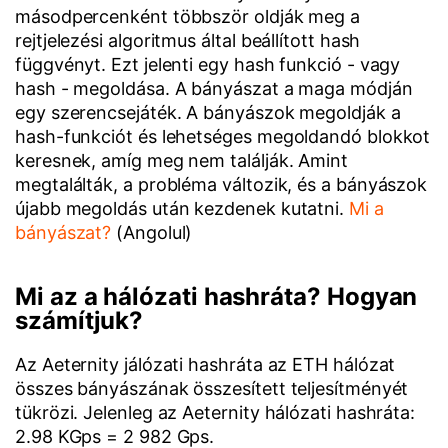
másodpercenként többször oldják meg a
rejtjelezési algoritmus által beállított hash
függvényt. Ezt jelenti egy hash funkció - vagy
hash - megoldása. A bányászat a maga módján
egy szerencsejáték. A bányászok megoldják a
hash-funkciót és lehetséges megoldandó blokkot
keresnek, amíg meg nem találják. Amint
megtalálták, a probléma változik, és a bányászok
újabb megoldás után kezdenek kutatni.
Mi a
bányászat?
(Angolul)
Mi az a hálózati hashráta? Hogyan
számítjuk?
Az Aeternity jálózati hashráta az ETH hálózat
összes bányászának összesített teljesítményét
tükrözi. Jelenleg az Aeternity hálózati hashráta:
2.98 KGps = 2 982 Gps.