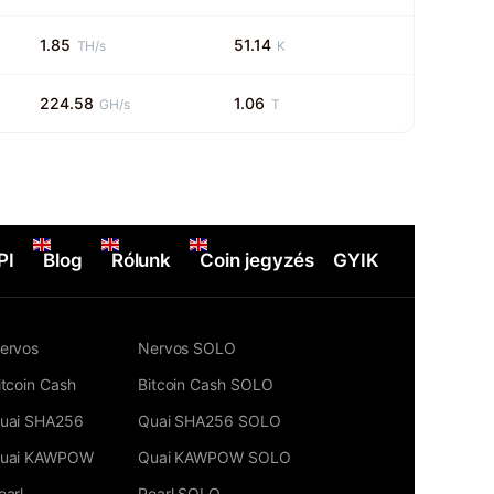
1.85
51.14
TH/s
K
224.58
1.06
GH/s
T
PI
Blog
Rólunk
Coin jegyzés
GYIK
ervos
Nervos SOLO
itcoin Cash
Bitcoin Cash SOLO
uai SHA256
Quai SHA256 SOLO
uai KAWPOW
Quai KAWPOW SOLO
earl
Pearl SOLO