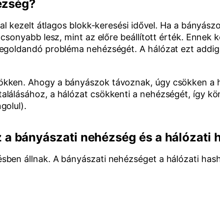
hézség?
tal kezelt átlagos blokk-keresési idővel. Ha a bányás
lacsonyabb lesz, mint az előre beállított érték. Enn
egoldandó probléma nehézségét. A hálózat ezt addig n
ökken. Ahogy a bányászok távoznak, úgy csökken a h
alálásához, a hálózat csökkenti a nehézségét, így 
golul).
a bányászati nehézség és a hálózati 
sben állnak. A bányászati nehézséget a hálózati hash