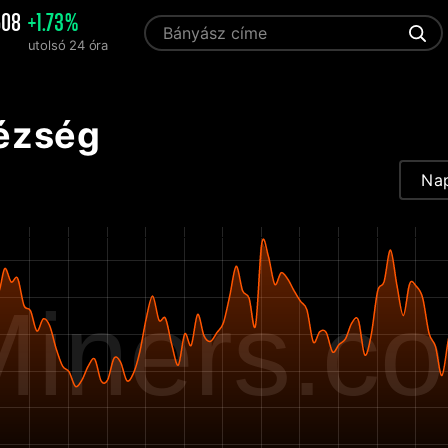
508
+1.73%
utolsó 24 óra
ézség
Na
iners.c