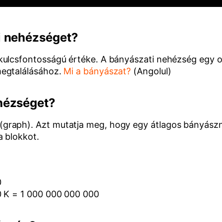
i nehézséget?
kulcsfontosságú értéke. A bányászati nehézség egy 
megtalálásához.
Mi a bányászat?
(Angolul)
hézséget?
raph). Azt mutatja meg, hogy egy átlagos bányászna
a blokkot.
0
0 K = 1 000 000 000 000