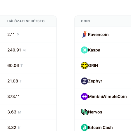
HÁLÓZATI NEHÉZSÉG
COIN
2.11
Ravencoin
P
240.91
Kaspa
M
60.06
GRIN
T
21.08
Zephyr
T
373.11
MimbleWimbleCoin
3.63
Nervos
M
3.32
Bitcoin Cash
K