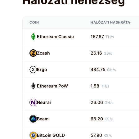
COIN
HÁLÓZATI HASHRÁTA
Ethereum Classic
167.67
TH/s
Zcash
26.16
GS/s
Ergo
484.75
GH/s
Ethereum PoW
1.58
TH/s
Neurai
26.06
GH/s
Beam
68.20
KS/s
Bitcoin GOLD
57.90
KS/s