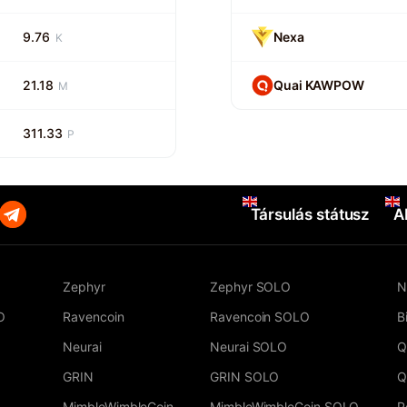
9.76
Nexa
K
21.18
Quai KAWPOW
M
311.33
P
Társulás státusz
A
Zephyr
Zephyr SOLO
N
O
Ravencoin
Ravencoin SOLO
B
Neurai
Neurai SOLO
Q
GRIN
GRIN SOLO
Q
MimbleWimbleCoin
MimbleWimbleCoin SOLO
P