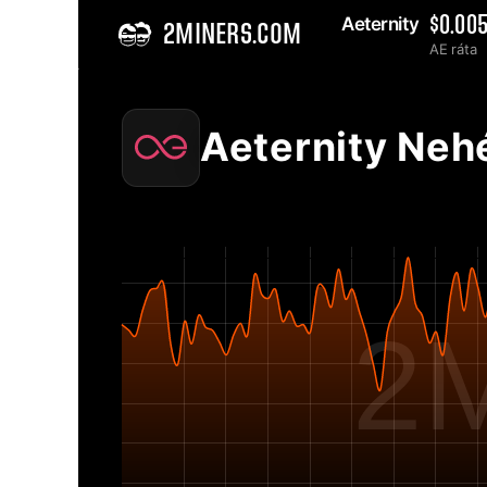
Aeternity 
$0.00
2MINERS.COM
AE ráta
Home
Aeternity AE Hálózati nehézség diagram - 2Miners
Aeternity Neh
2M