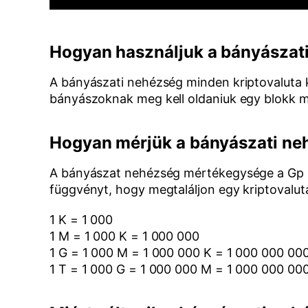
Hogyan használjuk a bányászat
A bányászati nehézség minden kriptovaluta 
bányászoknak meg kell oldaniuk egy blokk 
Hogyan mérjük a bányászati ne
A bányászat nehézség mértékegysége a Gp (g
függvényt, hogy megtaláljon egy kriptovalut
1 K = 1 000
1 M = 1 000 K = 1 000 000
1 G = 1 000 M = 1 000 000 K = 1 000 000 00
1 T = 1 000 G = 1 000 000 M = 1 000 000 00