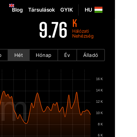
Blog
Társulások
GYIK
HU
K
9.76
Hálózati
Nehézség
p
Hét
Hónap
Év
Álladó
16 K
14 K
om
12 K
10 K
8 K
6 K