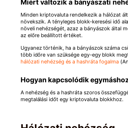
Miért változik a bányászati ne
Minden kriptovaluta rendelkezik a hálózat ál
növekszik. A tényleges blokk-keresési idő a
növeli nehézségét, azaz a bányászok által m
az előre beállított értéket.
Ugyanez történik, ha a bányászok száma cs
több időre van szüksége egy-egy blokk megt
hálózati nehézség és a hashráta fogalma
(An
Hogyan kapcsolódik egymáshoz 
A nehézség és a hashráta szoros összefüggé
megtalálási időt egy kriptovaluta blokkhoz.
Hálózati nehézség