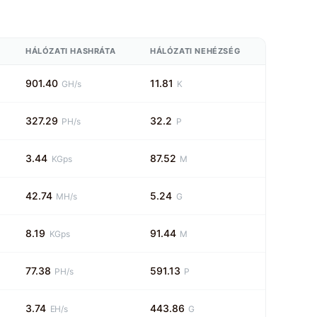
HÁLÓZATI HASHRÁTA
HÁLÓZATI NEHÉZSÉG
901.40
11.81
GH/s
K
327.29
32.2
PH/s
P
3.44
87.52
KGps
M
42.74
5.24
MH/s
G
8.19
91.44
KGps
M
77.38
591.13
PH/s
P
3.74
443.86
EH/s
G