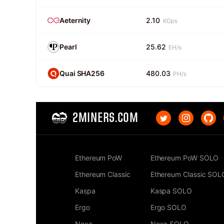
Aeternity
2.10
KGps
Pearl
25.62
EH/s
Quai SHA256
480.03
PH/s
2MINERS.COM
Ethereum PoW
Ethereum PoW SOLO
Ethereum Classic
Ethereum Classic SOL
Kaspa
Kaspa SOLO
Ergo
Ergo SOLO
Nexa
Nexa SOLO