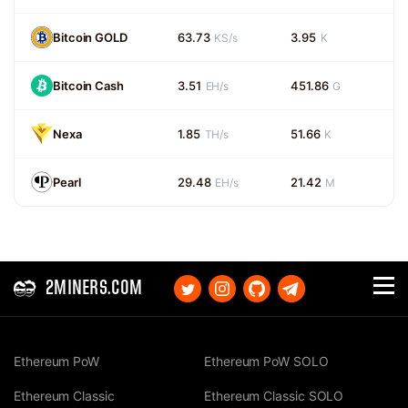
Bitcoin GOLD
63.73
3.95
KS/s
K
Bitcoin Cash
3.51
451.86
EH/s
G
Nexa
1.85
51.66
TH/s
K
Pearl
29.48
21.42
EH/s
M
2MINERS.COM
Ethereum PoW
Ethereum PoW SOLO
Ethereum Classic
Ethereum Classic SOLO