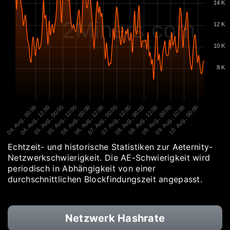
14 K
2Miners.com
12 K
10 K
8 K
04. Aug., 00:00
04. Aug., 12:00
05. Aug., 00:00
05. Aug., 12:00
06. Aug., 00:00
06. Aug., 12:00
07. Aug., 00:00
07. Aug., 12:00
08. Aug., 00:00
08. Aug., 12:00
09. Aug., 00:00
09. Aug., 12:00
10. Aug., 00:00
Echtzeit- und historische Statistiken zur Aeternity-
Netzwerkschwierigkeit. Die AE-Schwierigkeit wird
periodisch in Abhängigkeit von einer
durchschnittlichen Blockfindungszeit angepasst.
Netzwerk Hashrate