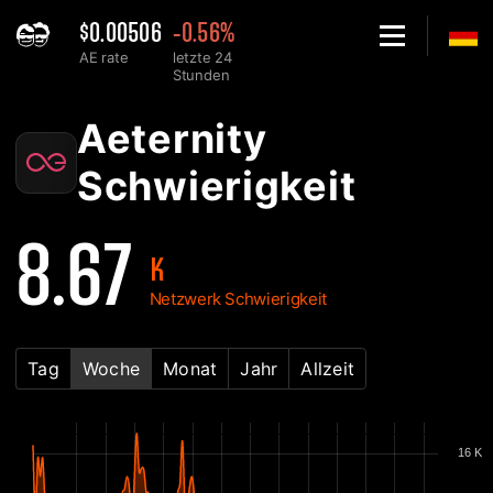
$0.00506
-0.56%
AE rate
letzte 24
Stunden
Home
Aeternity AE Netzwerk-Schwierigkeitsdiagramm - 2Miners
Aeternity
Schwierigkeit
8.67
K
Netzwerk Schwierigkeit
Tag
Woche
Monat
Jahr
Allzeit
16 K