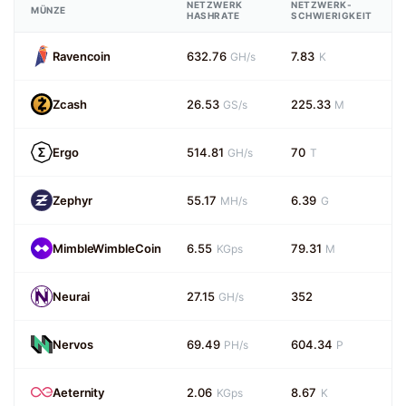
NETZWERK
NETZWERK-
MÜNZE
HASHRATE
SCHWIERIGKEIT
Ravencoin
632.76
7.83
GH/s
K
Zcash
26.53
225.33
GS/s
M
Ergo
514.81
70
GH/s
T
Zephyr
55.17
6.39
MH/s
G
MimbleWimbleCoin
6.55
79.31
KGps
M
Neurai
27.15
352
GH/s
Nervos
69.49
604.34
PH/s
P
Aeternity
2.06
8.67
KGps
K