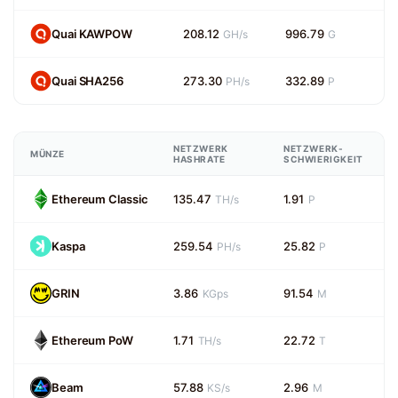
Quai KAWPOW
208.12
996.79
GH/s
G
Quai SHA256
273.30
332.89
PH/s
P
NETZWERK
NETZWERK-
MÜNZE
HASHRATE
SCHWIERIGKEIT
Ethereum Classic
135.47
1.91
TH/s
P
Kaspa
259.54
25.82
PH/s
P
GRIN
3.86
91.54
KGps
M
Ethereum PoW
1.71
22.72
TH/s
T
Beam
57.88
2.96
KS/s
M