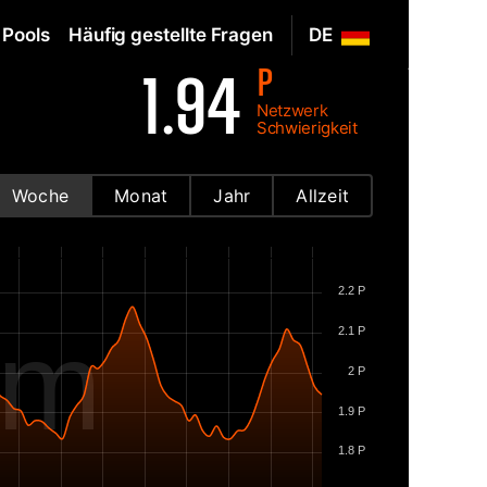
Pools
Häufig gestellte Fragen
DE
P
1.94
Netzwerk
Schwierigkeit
Woche
Monat
Jahr
Allzeit
2.2 P
om
2.1 P
2 P
1.9 P
1.8 P