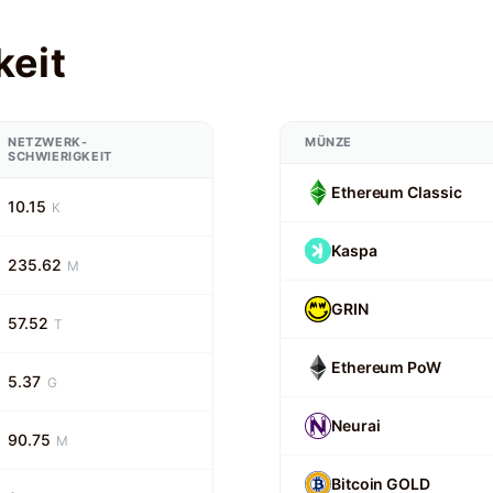
keit
NETZWERK-
MÜNZE
SCHWIERIGKEIT
Ethereum Classic
10.15
K
Kaspa
235.62
M
GRIN
57.52
T
Ethereum PoW
5.37
G
Neurai
90.75
M
Bitcoin GOLD