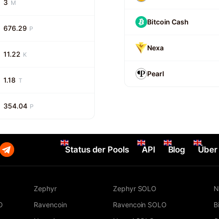
3
M
Bitcoin Cash
676.29
P
Nexa
11.22
K
Pearl
1.18
T
354.04
P
Status der Pools
API
Blog
Über
Zephyr
Zephyr SOLO
N
O
Ravencoin
Ravencoin SOLO
B