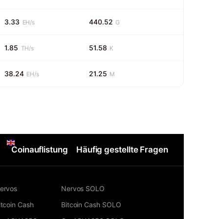
3.33
440.52
EH/s
G
1.85
51.58
TH/s
K
38.24
21.25
EH/s
M
Coinauflistung
Häufig gestellte Fragen
ervos
Nervos SOLO
itcoin Cash
Bitcoin Cash SOLO