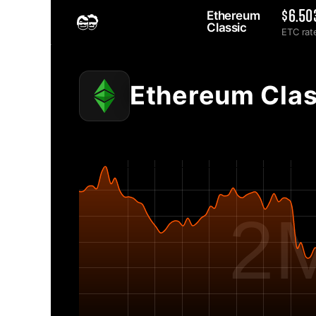
Ethereum 
$6.50
Classic 
ETC rat
Home
2MINERS.COM
Ethereum Classic ETC Netzwerk-Schwierigkeitsdiagramm - 2
Ethereum Clas
2M