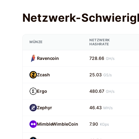
Netzwerk-Schwierig
NETZWERK
MÜNZE
HASHRATE
Ravencoin
728.66
GH/s
Zcash
25.03
GS/s
Ergo
480.67
GH/s
Zephyr
46.43
MH/s
MimbleWimbleCoin
7.90
KGps