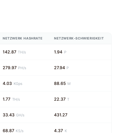
NETZWERK HASHRATE
NETZWERK-SCHWIERIGKEIT
142.87
1.94
TH/s
P
279.97
27.94
PH/s
P
4.03
88.65
KGps
M
1.77
22.37
TH/s
T
33.43
431.27
GH/s
68.87
4.37
KS/s
K