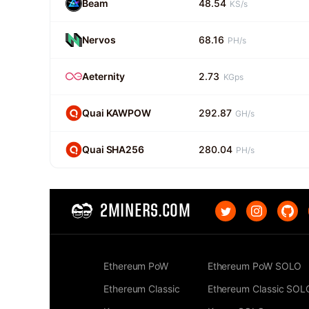
Beam
48.54
KS/s
Nervos
68.16
PH/s
Aeternity
2.73
KGps
Quai KAWPOW
292.87
GH/s
Quai SHA256
280.04
PH/s
2MINERS.COM
Ethereum PoW
Ethereum PoW SOLO
Ethereum Classic
Ethereum Classic SOL