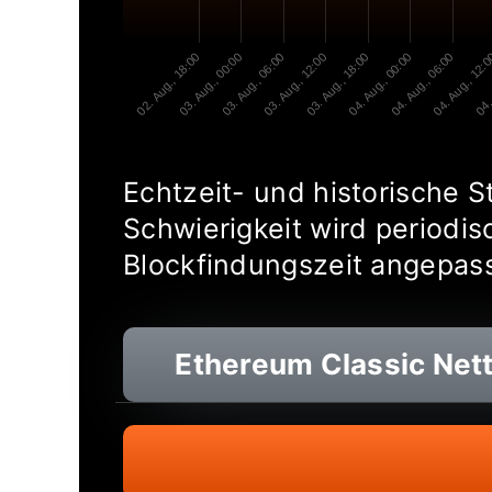
02. Aug., 18:00
03. Aug., 00:00
03. Aug., 06:00
03. Aug., 12:00
03. Aug., 18:00
04. Aug., 00:00
04. Aug., 06:00
04. Aug., 12:
04. 
Echtzeit- und historische S
Schwierigkeit wird periodis
Blockfindungszeit angepass
Ethereum Classic
Nett