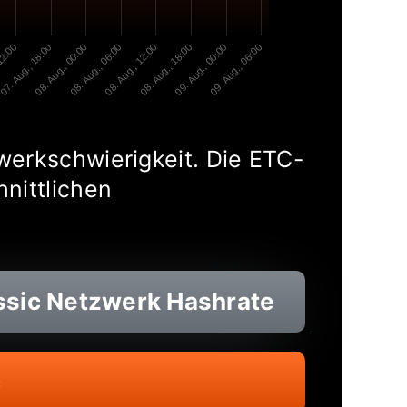
12:00
07. Aug., 18:00
08. Aug., 00:00
08. Aug., 06:00
08. Aug., 12:00
08. Aug., 18:00
09. Aug., 00:00
09. Aug., 06:00
werkschwierigkeit. Die ETC-
hnittlichen
ssic
Netzwerk Hashrate
c