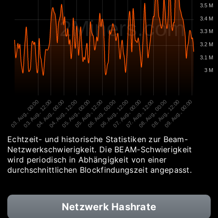
3.5 M
3.4 M
2Miners.com
3.3 M
3.2 M
3.1 M
3 M
03. Aug., 00:00
03. Aug., 12:00
04. Aug., 00:00
04. Aug., 12:00
05. Aug., 00:00
05. Aug., 12:00
06. Aug., 00:00
06. Aug., 12:00
07. Aug., 00:00
07. Aug., 12:00
08. Aug., 00:00
08. Aug., 12:00
09. Aug., 00:00
Echtzeit- und historische Statistiken zur Beam-
Netzwerkschwierigkeit. Die BEAM-Schwierigkeit
wird periodisch in Abhängigkeit von einer
durchschnittlichen Blockfindungszeit angepasst.
Netzwerk Hashrate