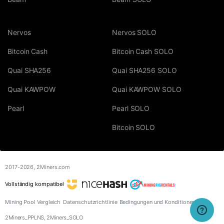
Nervos
Nervos SOLO
Bitcoin Cash
Bitcoin Cash SOLO
Quai SHA256
Quai SHA256 SOLO
Quai KAWPOW
Quai KAWPOW SOLO
Pearl
Pearl SOLO
Bitcoin SOLO
2017-2026,
2Miners.com
Vollständig kompatibel
Mining Pool Vergleich
Datenschutzrichtlinie
Bedingungen und Konditionen
2Miners_PPLNS, 2Miners_SOLO