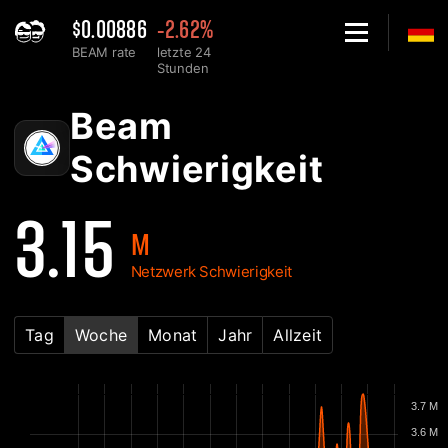
$0.00886
-2.62%
BEAM rate
letzte 24
Stunden
Home
Beam Netzwerk-Schwierigkeitsdiagramm - 2Miners
Beam
Schwierigkeit
3.15
M
Netzwerk Schwierigkeit
Tag
Woche
Monat
Jahr
Allzeit
3.7 M
3.6 M