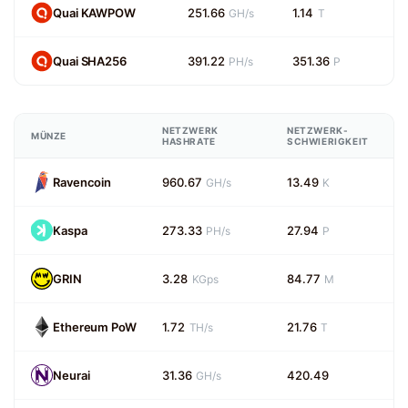
Quai KAWPOW
251.66
1.14
GH/s
T
Quai SHA256
391.22
351.36
PH/s
P
NETZWERK
NETZWERK-
MÜNZE
HASHRATE
SCHWIERIGKEIT
Ravencoin
960.67
13.49
GH/s
K
Kaspa
273.33
27.94
PH/s
P
GRIN
3.28
84.77
KGps
M
Ethereum PoW
1.72
21.76
TH/s
T
Neurai
31.36
420.49
GH/s