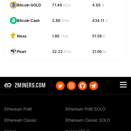
Bitcoin GOLD
71.46
4.65
KS/s
K
Bitcoin Cash
2.89
434.11
EH/s
G
Nexa
1.86
51.58
TH/s
K
Pearl
32.22
21.06
EH/s
M
2MINERS.COM
Ethereum PoW
Ethereum PoW SOLO
Ethereum Classic
Ethereum Classic SOLO