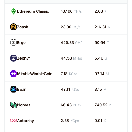
Ethereum Classic
167.96
2.08
TH/s
P
Zcash
23.90
216.31
GS/s
M
Ergo
425.83
60.64
GH/s
T
Zephyr
44.58
5.46
MH/s
G
MimbleWimbleCoin
7.18
92.14
KGps
M
Beam
48.11
3.15
KS/s
M
Nervos
66.43
740.52
PH/s
P
Aeternity
2.35
9.91
KGps
K