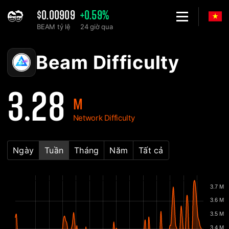
$0.00909
+0.59%
BEAM tỷ lệ
24 giờ qua
Home
Beam Biểu đồ độ khó mạng - 2Miners
Beam Difficulty
3.28
M
Network Difficulty
Ngày
Tuần
Tháng
Năm
Tất cả
3.7 M
3.6 M
3.5 M
3.4 M