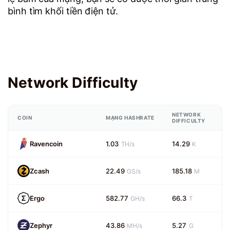
bình tìm khối tiền điện tử.
Network Difficulty
NETWORK
COIN
MẠNG HASHRATE
DIFFICULTY
Ravencoin
1.03
14.29
TH/s
K
Zcash
22.49
185.18
GS/s
M
Ergo
582.77
66.3
GH/s
T
Zephyr
43.86
5.27
MH/s
G