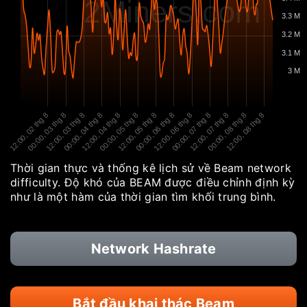
2Miners.com
3.3 M
3.2 M
3.1 M
3 M
12:00, 02 thg 8
00:00, 03 thg 8
12:00, 03 thg 8
00:00, 04 thg 8
12:00, 04 thg 8
00:00, 05 thg 8
12:00, 05 thg 8
00:00, 06 thg 8
12:00, 06 thg 8
00:00, 07 thg 8
12:00, 07 thg 8
00:00, 08 thg 8
12:00, 08 thg 8
Thời gian thực và thống kê lịch sử về Beam network
difficulty. Độ khó của BEAM được điều chỉnh định kỳ
như là một hàm của thời gian tìm khối trung bình.
Network Hashrate
Bắt đầu khai thác Beam