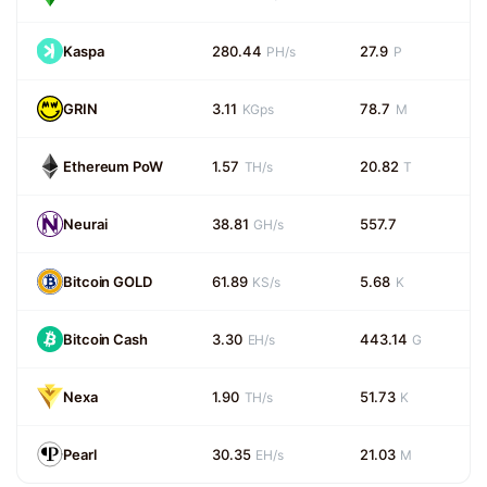
Kaspa
280.44
27.9
PH/s
P
GRIN
3.11
78.7
KGps
M
Ethereum PoW
1.57
20.82
TH/s
T
Neurai
38.81
557.7
GH/s
Bitcoin GOLD
61.89
5.68
KS/s
K
Bitcoin Cash
3.30
443.14
EH/s
G
Nexa
1.90
51.73
TH/s
K
Pearl
30.35
21.03
EH/s
M