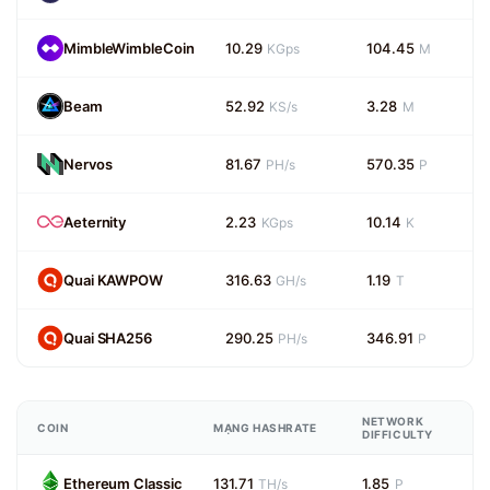
MimbleWimbleCoin
10.29
104.45
KGps
M
Beam
52.92
3.28
KS/s
M
Nervos
81.67
570.35
PH/s
P
Aeternity
2.23
10.14
KGps
K
Quai KAWPOW
316.63
1.19
GH/s
T
Quai SHA256
290.25
346.91
PH/s
P
NETWORK
COIN
MẠNG HASHRATE
DIFFICULTY
Ethereum Classic
131.71
1.85
TH/s
P