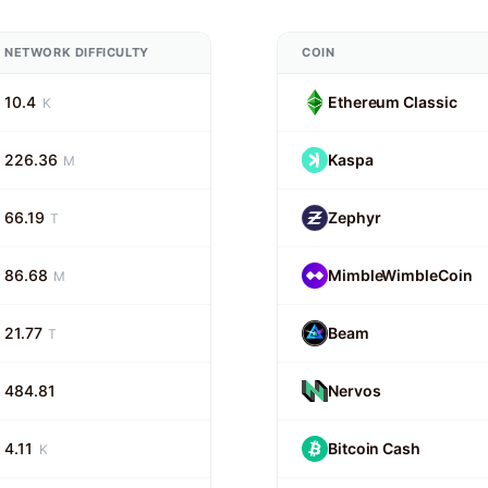
NETWORK DIFFICULTY
COIN
10.4
Ethereum Classic
K
226.36
Kaspa
M
66.19
Zephyr
T
86.68
MimbleWimbleCoin
M
21.77
Beam
T
484.81
Nervos
4.11
Bitcoin Cash
K