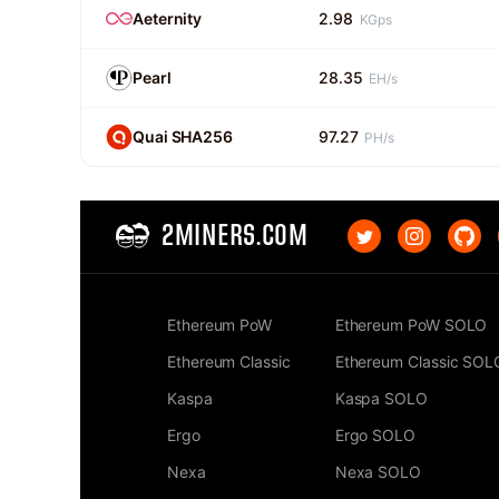
Aeternity
2.98
KGps
Pearl
28.35
EH/s
Quai SHA256
97.27
PH/s
2MINERS.COM
Ethereum PoW
Ethereum PoW SOLO
Ethereum Classic
Ethereum Classic SOL
Kaspa
Kaspa SOLO
Ergo
Ergo SOLO
Nexa
Nexa SOLO