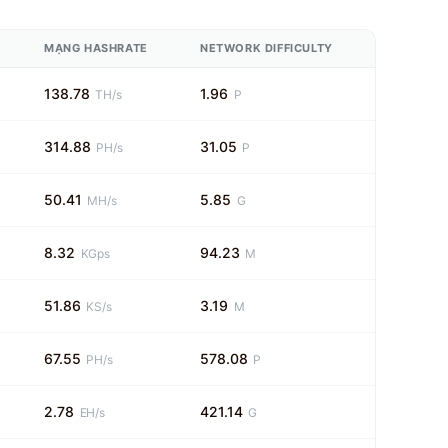
MẠNG HASHRATE
NETWORK DIFFICULTY
138.78
1.96
TH/s
P
314.88
31.05
PH/s
P
50.41
5.85
MH/s
G
8.32
94.23
KGps
M
51.86
3.19
KS/s
M
67.55
578.08
PH/s
P
2.78
421.14
EH/s
G