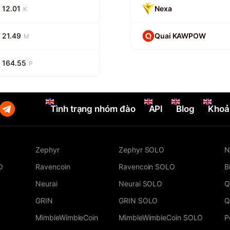
12.01
Nexa
K
21.49
Quai KAWPOW
M
164.55
P
Tình trạng nhóm đào
API
Blog
Khoả
Zephyr
Zephyr SOLO
N
O
Ravencoin
Ravencoin SOLO
B
Neurai
Neurai SOLO
Q
GRIN
GRIN SOLO
Q
MimbleWimbleCoin
MimbleWimbleCoin SOLO
P