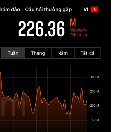
hóm đào
Câu hỏi thường gặp
VI
M
226.36
Network
Difficulty
Tuần
Tháng
Năm
Tất cả
300 M
om
250 M
200 M
150 M