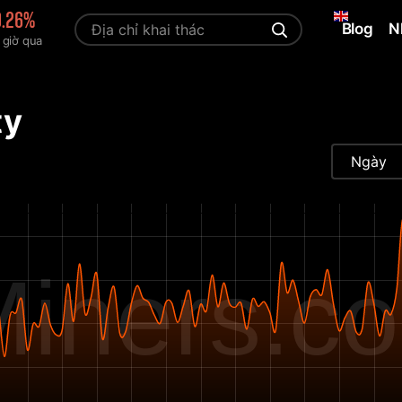
0.26%
Blog
N
 giờ qua
ty
Ngày
iners.c