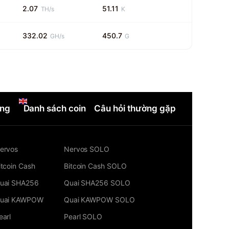
2.07
51.11
TH/s
K
332.02
450.7
GH/s
G
ng
Danh sách coin
Câu hỏi thường gặp
ervos
Nervos SOLO
itcoin Cash
Bitcoin Cash SOLO
uai SHA256
Quai SHA256 SOLO
uai KAWPOW
Quai KAWPOW SOLO
earl
Pearl SOLO