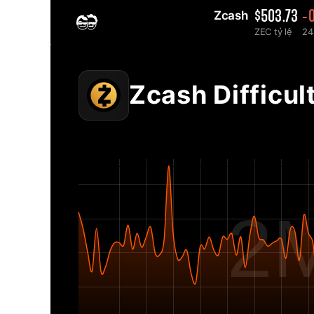
Zcash 
$503.73
-
ZEC tỷ lệ
24
Home
2MINERS.COM
Zcash ZEC Biểu đồ độ khó mạng - 2Miners
Zcash Difficul
2M