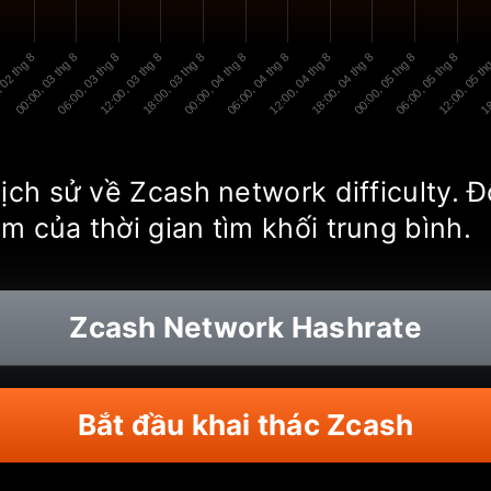
 02 thg 8
00:00, 03 thg 8
06:00, 03 thg 8
12:00, 03 thg 8
18:00, 03 thg 8
00:00, 04 thg 8
06:00, 04 thg 8
12:00, 04 thg 8
18:00, 04 thg 8
00:00, 05 thg 8
06:00, 05 thg 8
12:00, 05 th
18
lịch sử về Zcash network difficulty.
m của thời gian tìm khối trung bình.
Zcash
Network Hashrate
Bắt đầu khai thác Zcash