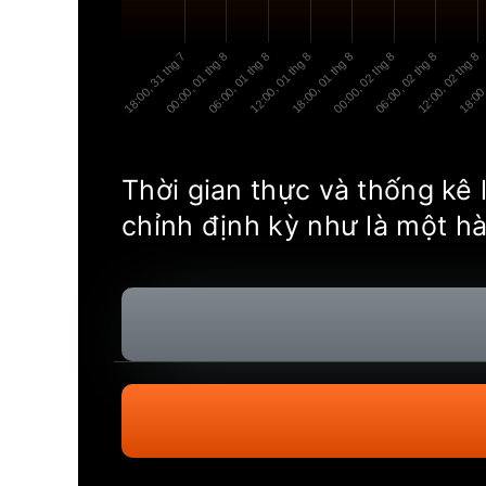
18:00, 31 thg 7
00:00, 01 thg 8
06:00, 01 thg 8
12:00, 01 thg 8
18:00, 01 thg 8
00:00, 02 thg 8
06:00, 02 thg 8
12:00, 02 thg 8
18:00,
Thời gian thực và thống kê 
chỉnh định kỳ như là một hà