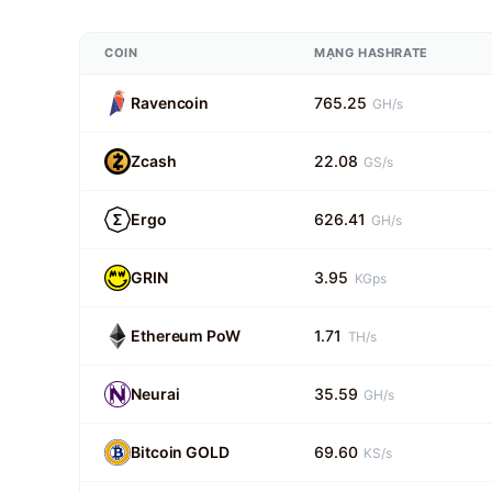
COIN
MẠNG HASHRATE
Ravencoin
765.25
GH/s
Zcash
22.08
GS/s
Ergo
626.41
GH/s
GRIN
3.95
KGps
Ethereum PoW
1.71
TH/s
Neurai
35.59
GH/s
Bitcoin GOLD
69.60
KS/s