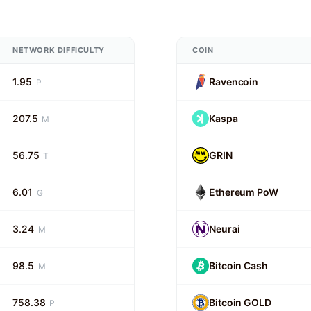
NETWORK DIFFICULTY
COIN
1.95
Ravencoin
P
207.5
Kaspa
M
56.75
GRIN
T
6.01
Ethereum PoW
G
3.24
Neurai
M
98.5
Bitcoin Cash
M
758.38
Bitcoin GOLD
P