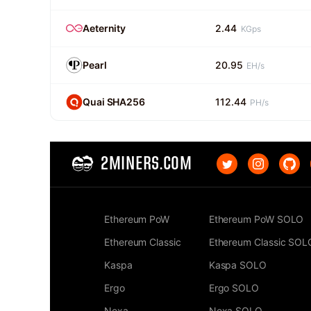
Aeternity
2.44
KGps
Pearl
20.95
EH/s
Quai SHA256
112.44
PH/s
2MINERS.COM
Ethereum PoW
Ethereum PoW SOLO
Ethereum Classic
Ethereum Classic SOL
Kaspa
Kaspa SOLO
Ergo
Ergo SOLO
Nexa
Nexa SOLO