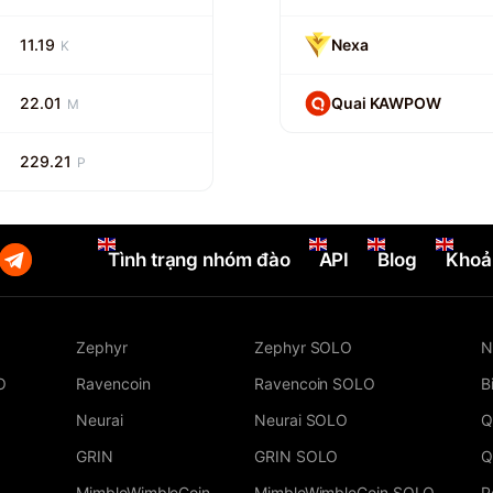
11.19
Nexa
K
22.01
Quai KAWPOW
M
229.21
P
Tình trạng nhóm đào
API
Blog
Khoả
Zephyr
Zephyr SOLO
N
O
Ravencoin
Ravencoin SOLO
B
Neurai
Neurai SOLO
Q
GRIN
GRIN SOLO
Q
MimbleWimbleCoin
MimbleWimbleCoin SOLO
P