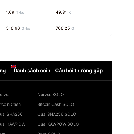
1.69
49.31
TH/s
K
318.68
708.25
GH/s
G
ng
Danh sách coin
Câu hỏi thường gặp
ervos
Nervos SOLO
itcoin Cash
Bitcoin Cash SOLO
uai SHA256
Quai SHA256 SOLO
uai KAWPOW
Quai KAWPOW SOLO
earl
Pearl SOLO