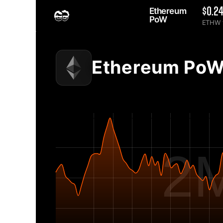
Ethereum 
$0.2
PoW 
ETHW t
Home
2MINERS.COM
Ethereum PoW ETHW Biểu đồ độ khó mạng - 2Miners
Ethereum PoW 
2M