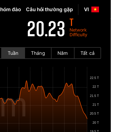
hóm đào
Câu hỏi thường gặp
VI
T
20.23
Network
Difficulty
Tuần
Tháng
Năm
Tất cả
22.5 T
22 T
om
21.5 T
21 T
20.5 T
20 T
19.5 T