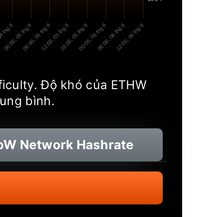
4 thg 8
00:00, 05 thg 8
06:00, 05 thg 8
12:00, 05 thg 8
18:00, 05 thg 8
00:00, 06 thg 8
06:00, 06 thg 8
12:00, 06 thg 8
fficulty. Độ khó của ETHW
rung bình.
PoW
Network Hashrate