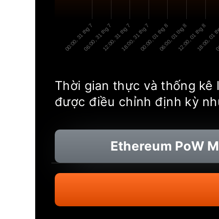
00:00, 31 thg 7
06:00, 31 thg 7
12:00, 31 thg 7
18:00, 31 thg 7
00:00, 01 thg 8
06:00, 01 thg 8
12:00, 01 thg 8
18:00, 01 t
00
Thời gian thực và thống kê
được điều chỉnh định kỳ như
Ethereum PoW
Mạ