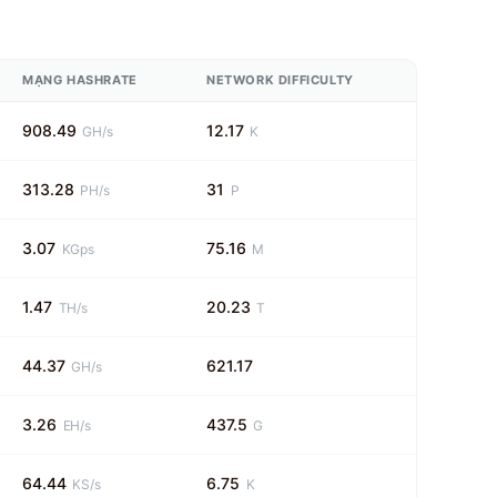
MẠNG HASHRATE
NETWORK DIFFICULTY
908.49
12.17
GH/s
K
313.28
31
PH/s
P
3.07
75.16
KGps
M
1.47
20.23
TH/s
T
44.37
621.17
GH/s
3.26
437.5
EH/s
G
64.44
6.75
KS/s
K