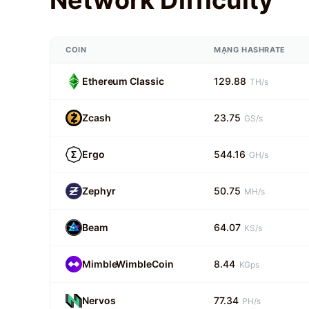
COIN
MẠNG HASHRATE
Ethereum Classic
129.88
TH/s
Zcash
23.75
GS/s
Ergo
544.16
GH/s
Zephyr
50.75
MH/s
Beam
64.07
KS/s
MimbleWimbleCoin
8.44
KGps
Nervos
77.34
PH/s