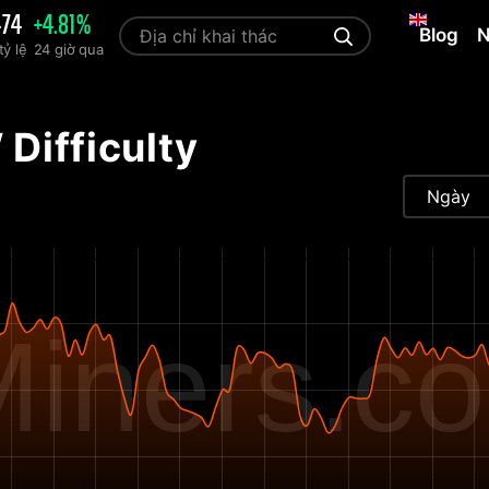
474
+4.81%
Blog
N
ỷ lệ
24 giờ qua
Difficulty
Ngày
iners.c