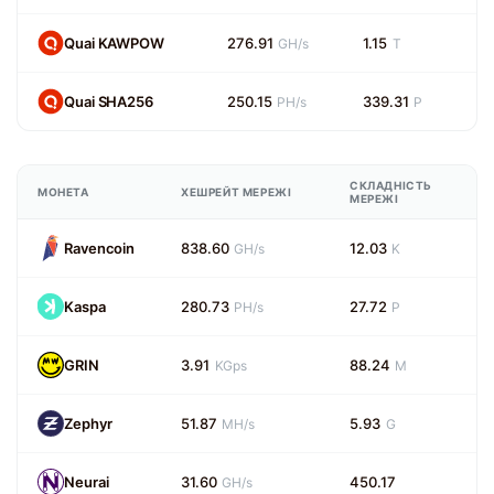
Quai KAWPOW
276.91
1.15
GH/s
T
Quai SHA256
250.15
339.31
PH/s
P
СКЛАДНІСТЬ
МОНЕТА
ХЕШРЕЙТ МЕРЕЖІ
МЕРЕЖІ
Ravencoin
838.60
12.03
GH/s
K
Kaspa
280.73
27.72
PH/s
P
GRIN
3.91
88.24
KGps
M
Zephyr
51.87
5.93
MH/s
G
Neurai
31.60
450.17
GH/s