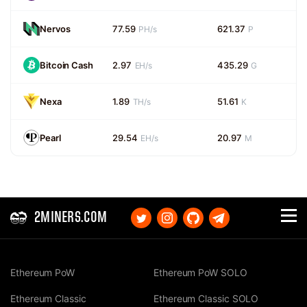
Nervos
77.59
621.37
PH/s
P
Bitcoin Cash
2.97
435.29
EH/s
G
Nexa
1.89
51.61
TH/s
K
Pearl
29.54
20.97
EH/s
M
2MINERS.COM
Ethereum PoW
Ethereum PoW SOLO
Ethereum Classic
Ethereum Classic SOLO