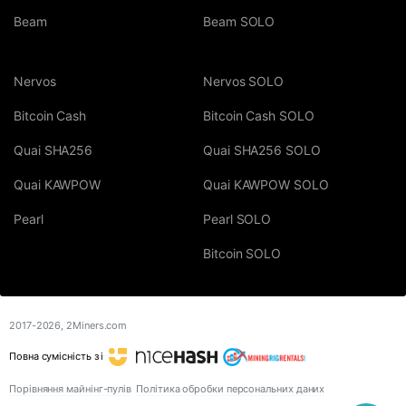
Beam
Beam SOLO
Nervos
Nervos SOLO
Bitcoin Cash
Bitcoin Cash SOLO
Quai SHA256
Quai SHA256 SOLO
Quai KAWPOW
Quai KAWPOW SOLO
Pearl
Pearl SOLO
Bitcoin SOLO
2017-2026,
2Miners.com
Повна сумісність з і
Порівняння майнінг-пулів
Політика обробки персональних даних