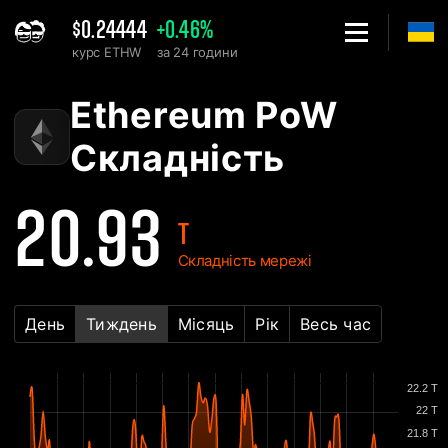
$0.24444
+0.46%
курс ETHW
за 24 години
Home
Ethereum PoW ETHW Графік складності мережі - 2Miners
Ethereum PoW
Складність
20.93
T
Складність мережі
День
Тиждень
Місяць
Рік
Весь час
22.2 T
22 T
21.8 T