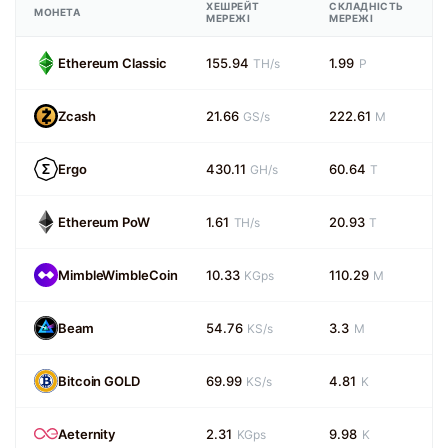
ХЕШРЕЙТ
СКЛАДНІСТЬ
МОНЕТА
МЕРЕЖІ
МЕРЕЖІ
Ethereum Classic
155.94
1.99
TH/s
P
Zcash
21.66
222.61
GS/s
M
Ergo
430.11
60.64
GH/s
T
Ethereum PoW
1.61
20.93
TH/s
T
MimbleWimbleCoin
10.33
110.29
KGps
M
Beam
54.76
3.3
KS/s
M
Bitcoin GOLD
69.99
4.81
KS/s
K
Aeternity
2.31
9.98
KGps
K