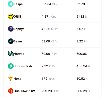
Kaspa
331.84
32.79
PH/s
P
GRIN
4.37
91.82
KGps
M
Zephyr
45.86
5.67
MH/s
G
Beam
53.08
3.22
KS/s
M
Nervos
70.90
600.06
PH/s
P
Bitcoin Cash
2.92
430.94
EH/s
G
Nexa
1.79
50.52
TH/s
K
Quai KAWPOW
299.23
505.28
GH/s
G