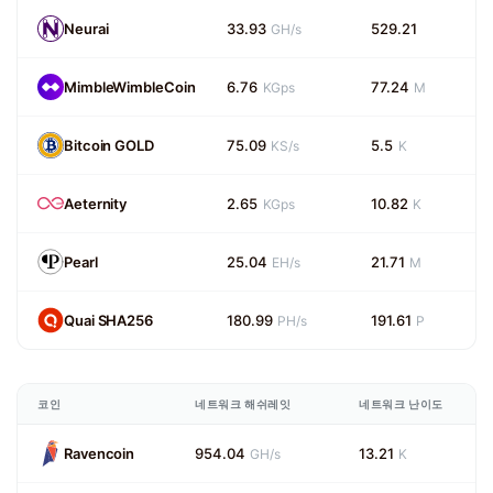
Neurai
33.93
529.21
GH/s
MimbleWimbleCoin
6.76
77.24
KGps
M
Bitcoin GOLD
75.09
5.5
KS/s
K
Aeternity
2.65
10.82
KGps
K
Pearl
25.04
21.71
EH/s
M
Quai SHA256
180.99
191.61
PH/s
P
코인
네트워크 해쉬레잇
네트워크 난이도
Ravencoin
954.04
13.21
GH/s
K