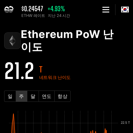
$0.24547
+4.93%
ETHW 레이트
지난 24 시간
Home
Ethereum PoW ETHW 네트워크 난이도 차트 - 2Miners
Ethereum PoW 난
이도
21.2
T
네트워크 난이도
일
주
달
연도
항상
22.5 T