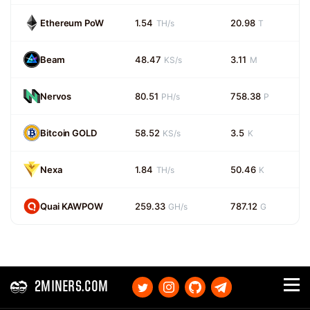
Ethereum PoW
1.54
20.98
TH/s
T
Beam
48.47
3.11
KS/s
M
Nervos
80.51
758.38
PH/s
P
Bitcoin GOLD
58.52
3.5
KS/s
K
Nexa
1.84
50.46
TH/s
K
Quai KAWPOW
259.33
787.12
GH/s
G
2MINERS.COM