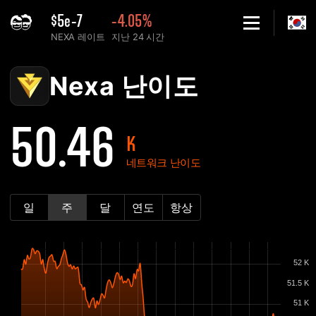
$5e-7
-4.05%
NEXA 레이트
지난 24 시간
Home
Nexa 네트워크 난이도 차트 - 2Miners
Nexa 난이도
50.46
K
네트워크 난이도
일
주
달
연도
항상
52 K
51.5 K
51 K