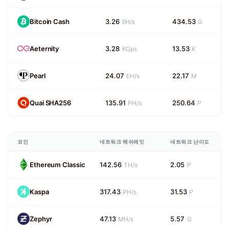
Bitcoin Cash
3.26
434.53
EH/s
G
Aeternity
3.28
13.53
KGps
K
Pearl
24.07
22.17
EH/s
M
Quai SHA256
135.91
250.64
PH/s
P
코인
네트워크 해쉬레잇
네트워크 난이도
Ethereum Classic
142.56
2.05
TH/s
P
Kaspa
317.43
31.53
PH/s
P
Zephyr
47.13
5.57
MH/s
G