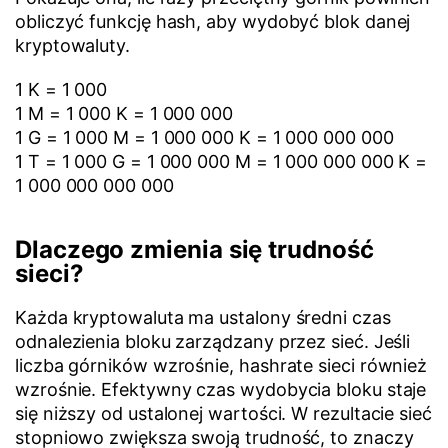
obliczyć funkcję hash, aby wydobyć blok danej
kryptowaluty.
1 K = 1 000
1 M = 1 000 K = 1 000 000
1 G = 1 000 M = 1 000 000 K = 1 000 000 000
1 T = 1 000 G = 1 000 000 M = 1 000 000 000 K =
1 000 000 000 000
Dlaczego zmienia się trudność
sieci?
Każda kryptowaluta ma ustalony średni czas
odnalezienia bloku zarządzany przez sieć. Jeśli
liczba górników wzrośnie, hashrate sieci również
wzrośnie. Efektywny czas wydobycia bloku staje
się niższy od ustalonej wartości. W rezultacie sieć
stopniowo zwiększa swoją trudność, to znaczy