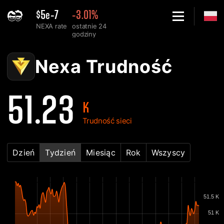
$5e-7
-3.01%
NEXA rate
ostatnie 24
godziny
Home
Nexa Wykres trudności sieci - 2Miners
Nexa Trudność
51.23
K
Trudność sieci
Dzień
Tydzień
Miesiąc
Rok
Wszyscy
51.5 K
51 K