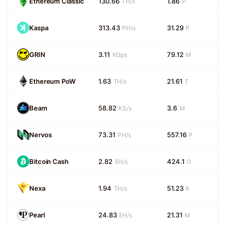
Ethereum Classic
130.66
1.86
TH/s
P
Kaspa
313.43
31.29
PH/s
P
GRIN
3.11
79.12
KGps
M
Ethereum PoW
1.63
21.61
TH/s
T
Beam
58.82
3.6
KS/s
M
Nervos
73.31
557.16
PH/s
P
Bitcoin Cash
2.82
424.1
EH/s
G
Nexa
1.94
51.23
TH/s
K
Pearl
24.83
21.31
EH/s
M