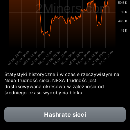
50.5 K
2Miners.com
50 K
49.5 K
49 K
01 sie, 12:00
02 sie, 00:00
02 sie, 12:00
03 sie, 00:00
03 sie, 12:00
04 sie, 00:00
04 sie, 12:00
05 sie, 00:00
05 sie, 12:00
06 sie, 00:00
06 sie, 12:00
07 sie, 00:00
07 sie, 12:00
Statystyki historyczne i w czasie rzeczywistym na
Nexa trudność sieci. NEXA trudność jest
dostosowywana okresowo w zależności od
średniego czasu wydobycia bloku.
Hashrate sieci