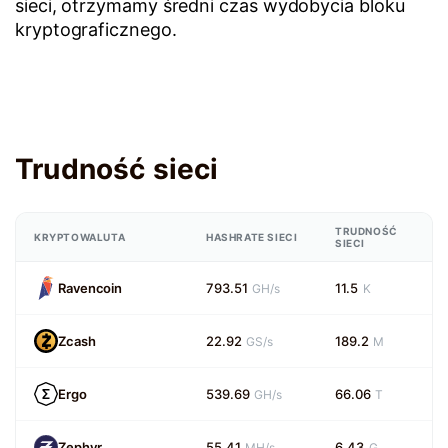
sieci, otrzymamy średni czas wydobycia bloku
kryptograficznego.
Trudność sieci
TRUDNOŚĆ
KRYPTOWALUTA
HASHRATE SIECI
SIECI
Ravencoin
793.51
11.5
GH/s
K
Zcash
22.92
189.2
GS/s
M
Ergo
539.69
66.06
GH/s
T
Zephyr
55.41
6.43
MH/s
G