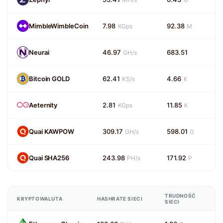
MimbleWimbleCoin
7.98
92.38
KGps
M
Neurai
46.97
683.51
GH/s
Bitcoin GOLD
62.41
4.66
KS/s
K
Aeternity
2.81
11.85
KGps
K
Quai KAWPOW
309.17
598.01
GH/s
G
Quai SHA256
243.98
171.92
PH/s
P
TRUDNOŚĆ
KRYPTOWALUTA
HASHRATE SIECI
SIECI