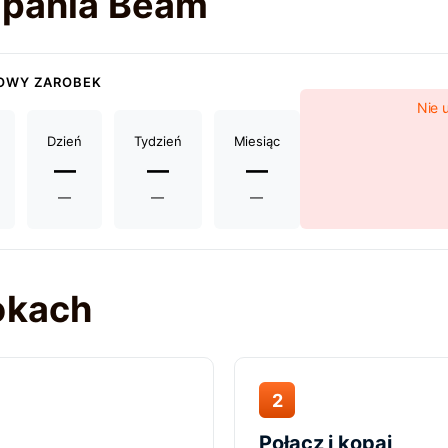
kopania Beam
OWY ZAROBEK
Nie 
Dzień
Tydzień
Miesiąc
—
—
—
—
—
—
okach
2
Połącz i kopaj