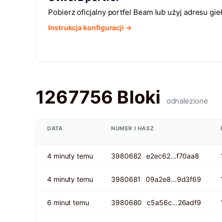
Pobierz oficjalny portfel Beam lub użyj adresu gie
Instrukcja konfiguracji →
1267756 Bloki
odnalezione
DATA
NUMER I HASZ
4 minuty temu
3980682
e2ec62…f70aa8
4 minuty temu
3980681
09a2e8…9d3f69
6 minut temu
3980680
c5a56c…26adf9