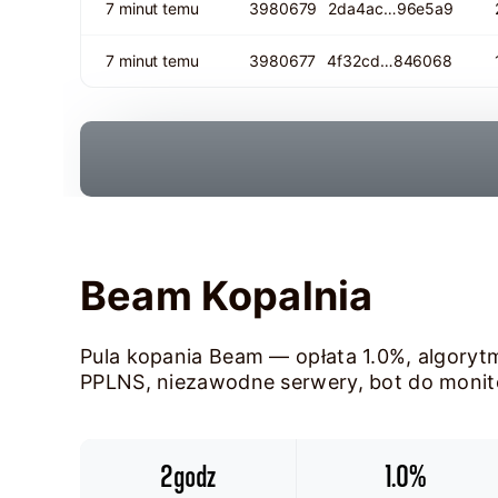
7 minut temu
3980679
2da4ac…96e5a9
7 minut temu
3980677
4f32cd…846068
Beam Kopalnia
Pula kopania Beam — opłata 1.0%, algory
PPLNS, niezawodne serwery, bot do monitor
2godz
1.0%