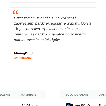
Przeszedłem z innej puli na 2Miners i
zauważyłem bardziej regularne wypłaty. Opłata
1% jest uczciwa, a powiadomienia bota
Telegram są bardzo przydatne do zdalnego
monitorowania moich rigów.
MiningDutch
@miningdutch
DZENIE
HASHRATE
SOLO KOPALNIE
DOS
44.01
Beam SOLO
5
KS/s
Gór