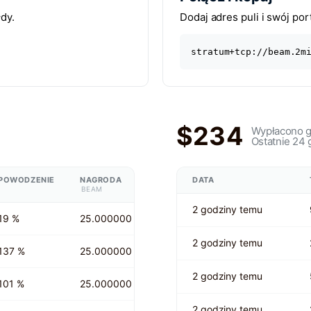
łdy.
Dodaj adres puli i swój port
stratum+tcp://beam.2m
$234
Wypłacono 
Ostatnie 24 
POWODZENIE
NAGRODA
DATA
BEAM
2 godziny temu
19 %
25.000000
2 godziny temu
137 %
25.000000
2 godziny temu
101 %
25.000000
2 godziny temu