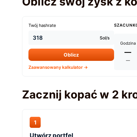
Oblicz swój zysk z 
Twój hashrate
SZACUNK
Sol/s
Godzina
—
Oblicz
—
Zaawansowany kalkulator →
Zacznij kopać w 2 kr
1
Utwórz portfel