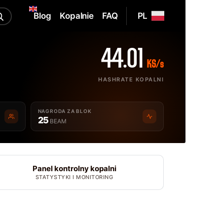
Blog
Kopalnie
FAQ
PL
44.01
KS/s
HASHRATE KOPALNI
NAGRODA ZA BLOK
25
BEAM
Panel kontrolny kopalni
STATYSTYKI I MONITORING