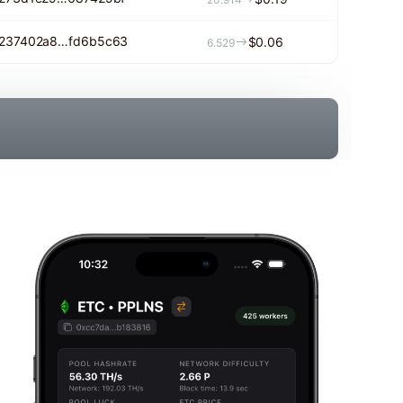
237402a8…fd6b5c63
$0.06
6.529