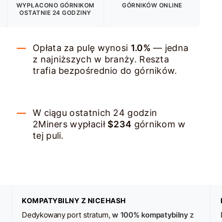
WYPŁACONO GÓRNIKOM
GÓRNIKÓW ONLINE
OSTATNIE 24 GODZINY
Opłata za pulę wynosi
1.0%
— jedna
z najniższych w branży. Reszta
trafia bezpośrednio do górników.
W ciągu ostatnich 24 godzin
2Miners wypłacił
$234
górnikom w
tej puli.
KOMPATYBILNY Z NICEHASH
Dedykowany port stratum,
w 100% kompatybilny
z