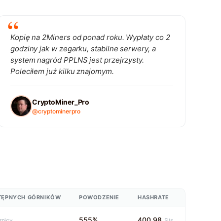
Kopię na 2Miners od ponad roku. Wypłaty co 2
godziny jak w zegarku, stabilne serwery, a
system nagród PPLNS jest przejrzysty.
Poleciłem już kilku znajomym.
CryptoMiner_Pro
@cryptominerpro
TĘPNYCH GÓRNIKÓW
POWODZENIE
HASHRATE
555%
400.98
nicy
S/s