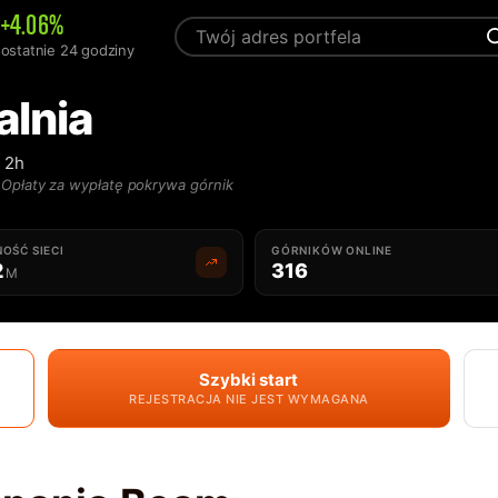
+4.06%
ostatnie 24 godziny
lnia
 2h
Opłaty za wypłatę pokrywa górnik
OŚĆ SIECI
GÓRNIKÓW ONLINE
2
316
M
Szybki start
REJESTRACJA NIE JEST WYMAGANA