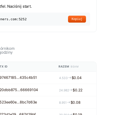
fel. Naciśnij start.
iners.com:5252
Kopiuj
górnikom
godziny
TX ID
RAZEM
BEAM
97467185…435c4b51
$0.04
4.533
20dbb875…66669104
$0.22
24.982
523ee60e…8bc7d63e
$0.08
8.951
273d1e29…687429bf
$0.19
20.914