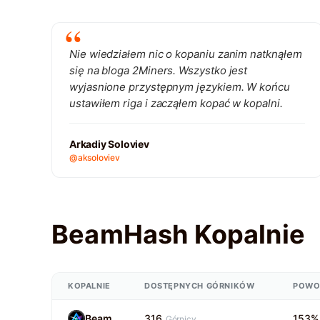
Nie wiedziałem nic o kopaniu zanim natknąłem
się na bloga 2Miners. Wszystko jest
wyjasnione przystępnym językiem. W końcu
ustawiłem riga i zacząłem kopać w kopalni.
Arkadiy Soloviev
@aksoloviev
BeamHash Kopalnie
KOPALNIE
DOSTĘPNYCH GÓRNIKÓW
POWO
Beam
316
153%
Górnicy