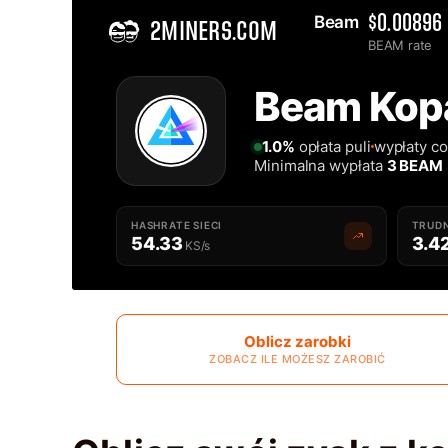
Beam 
$0.00896
2MINERS.COM
BEAM rate
Home
Beam Kopa
Najlepsza Beam Kopalnia - 2Miners
1.0%
opłata puli
wypłaty co
Minimalna wypłata
3 BEAM
HASHRATE SIECI
TRUDN
54.33
3.4
KS/s
Oblicz zarobki
ZOBACZ ILE MOŻESZ ZAROBIĆ