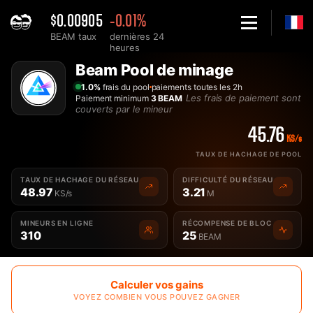
$0.00905
-0.01%
BEAM taux
dernières 24
heures
Home
Beam Pool de minage
Meilleure Pool de minage Beam - 2Miners
1.0%
frais du pool
paiements toutes les 2h
Les frais de paiement sont
Paiement minimum
3 BEAM
couverts par le mineur
45.76
KS/s
TAUX DE HACHAGE DE POOL
TAUX DE HACHAGE DU RÉSEAU
DIFFICULTÉ DU RÉSEAU
48.97
3.21
KS/s
M
MINEURS EN LIGNE
RÉCOMPENSE DE BLOC
310
25
BEAM
Calculer vos gains
VOYEZ COMBIEN VOUS POUVEZ GAGNER