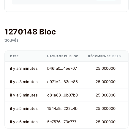
1270148 Bloc
trouvés
DATE
HACHAGE DU BLOC
RÉCOMPENSE
BEAM
il y a 3 minutes
b46fa0…4ee707
25.000000
il y a 3 minutes
e971e2…83de86
25.000000
il y a 5 minutes
d81e88…9b07b0
25.000000
il y a 5 minutes
1544a9…222c4b
25.000000
il y a 6 minutes
5c7576…73c777
25.000000