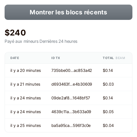
Montrer les blocs récents
$240
Payé aux mineurs
Dernières 24 heures
DATE
ID TX
TOTAL
BEAM
il y a 20 minutes
735bbe00…ac853a42
$0.14
il y a 21 minutes
d693463f…e4b30609
$0.03
il y a 24 minutes
09de2af8…1648bf57
$0.14
il y a 24 minutes
4639c11a…3b633a09
$0.05
il y a 25 minutes
ba5a95ca…596f3c0e
$0.04