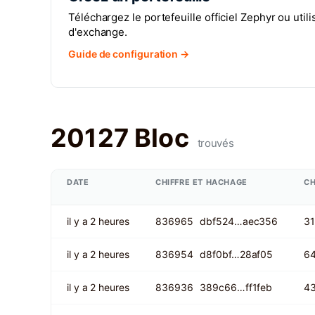
Téléchargez le portefeuille officiel Zephyr ou uti
d'exchange.
Guide de configuration →
20127 Bloc
trouvés
DATE
CHIFFRE ET HACHAGE
C
il y a 2 heures
836965
dbf524…aec356
31
il y a 2 heures
836954
d8f0bf…28af05
6
il y a 2 heures
836936
389c66…ff1feb
4