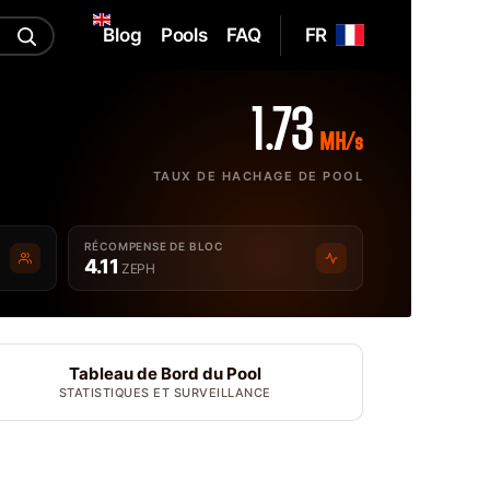
Blog
Pools
FAQ
FR
1.73
MH/s
TAUX DE HACHAGE DE POOL
RÉCOMPENSE DE BLOC
4.11
ZEPH
Tableau de Bord du Pool
STATISTIQUES ET SURVEILLANCE