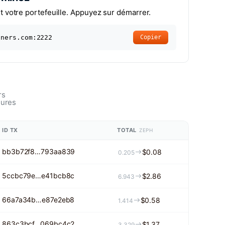
t votre portefeuille. Appuyez sur démarrer.
iners.com:2222
Copier
rs
eures
ID TX
TOTAL
ZEPH
bb3b72f8…793aa839
$0.08
0.205
5ccbc79e…e41bcb8c
$2.86
6.943
66a7a34b…e87e2eb8
$0.58
1.414
863c3bcf…069bc4c2
$1.37
3.329