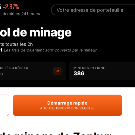
5
-2.87%
dernières 24 heures
ol de minage
s toutes les 2h
H
Les frais de paiement sont couverts par le mineur
CULTÉ DU RÉSEAU
MINEURS EN LIGNE
386
G
Démarrage rapide
AUCUNE INSCRIPTION REQUISE