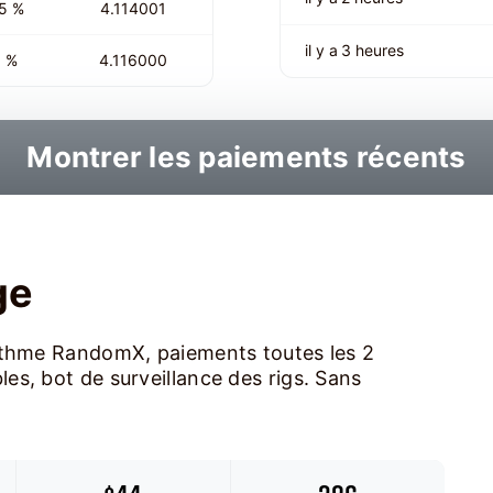
5 %
4.114001
il y a 3 heures
 %
4.116000
Montrer les paiements récents
ge
rithme RandomX, paiements toutes les 2
s, bot de surveillance des rigs. Sans