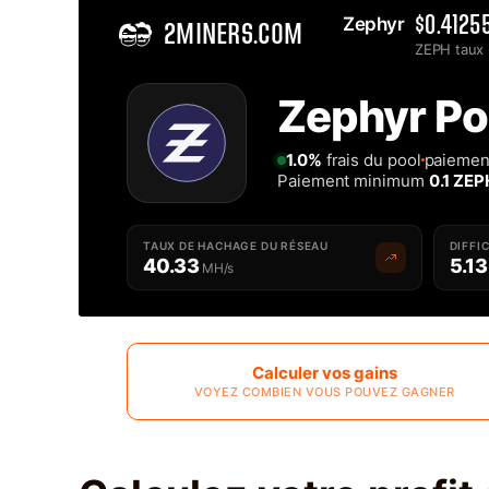
Zephyr 
$0.4125
2MINERS.COM
ZEPH taux
Home
Zephyr Po
Meilleure Pool de minage Zephyr ZEPH - 2Miners
1.0%
frais du pool
paiement
Paiement minimum
0.1 ZEP
TAUX DE HACHAGE DU RÉSEAU
DIFFI
40.33
5.13
MH/s
Calculer vos gains
VOYEZ COMBIEN VOUS POUVEZ GAGNER