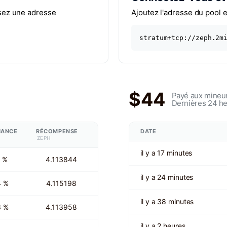
lisez une adresse
Ajoutez l'adresse du pool e
stratum+tcp://zeph.2m
$44
Payé aux mineu
Dernières 24 h
HANCE
RÉCOMPENSE
DATE
ZEPH
il y a 17 minutes
 %
4.113844
il y a 24 minutes
4 %
4.115198
il y a 38 minutes
3 %
4.113958
il y a 2 heures