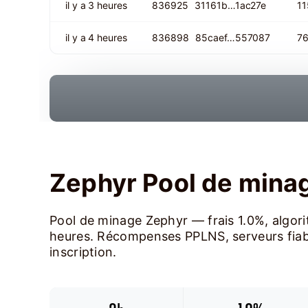
il y a 3 heures
836925
31161b…1ac27e
11
il y a 4 heures
836898
85caef…557087
76
Zephyr Pool de mina
Pool de minage Zephyr — frais 1.0%, algo
heures. Récompenses PPLNS, serveurs fiable
inscription.