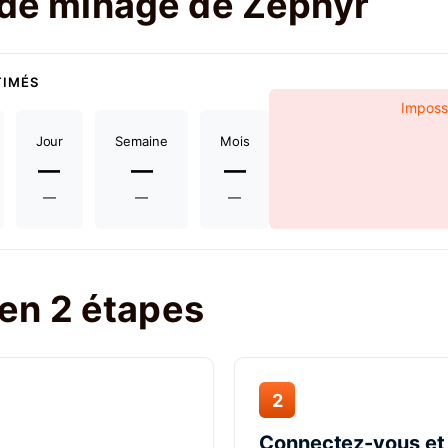
t de minage de Zephyr
TIMÉS
Impossi
Jour
Semaine
Mois
—
—
—
—
—
—
en 2 étapes
2
Connectez-vous et