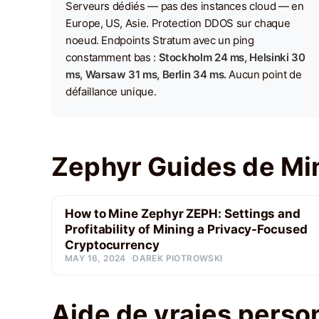
Serveurs dédiés — pas des instances cloud — en
Europe, US, Asie. Protection DDOS sur chaque
noeud. Endpoints Stratum avec un ping
constamment bas :
Stockholm 24 ms, Helsinki 30
ms, Warsaw 31 ms, Berlin 34 ms.
Aucun point de
défaillance unique.
Zephyr Guides de Mi
How to Mine Zephyr ZEPH: Settings and
Profitability of Mining a Privacy-Focused
Cryptocurrency
MAY 16, 2024
DAREK PIOTROWSKI
Aide de vraies perso