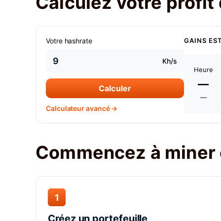
Calculez votre profi
Votre hashrate
GAINS ES
Kh/s
Heure
—
Calculer
—
Calculateur avancé →
Commencez à miner 
1
Créez un portefeuille