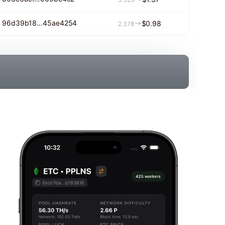
96d39b18…45ae4254
$0.98
2.378