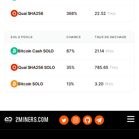
Quai SHA256
368%
22.52
TH/s
SOLO POOLS
CHANCE
TAUX DE HACHAGE
Bitcoin Cash SOLO
87%
21.14
PH/s
Quai SHA256 SOLO
35%
785.65
TH/s
Bitcoin SOLO
13%
3.20
PH/s
2MINERS.COM