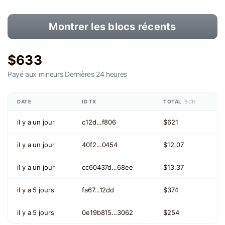
Montrer les blocs récents
$633
Payé aux mineurs
Dernières 24 heures
DATE
ID TX
TOTAL
BCH
il y a un jour
c12d…f806
$621
il y a un jour
40f2…0454
$12.07
il y a un jour
cc60437d…68ee
$13.37
il y a 5 jours
fa67…12dd
$374
il y a 5 jours
0e19b815…3062
$254