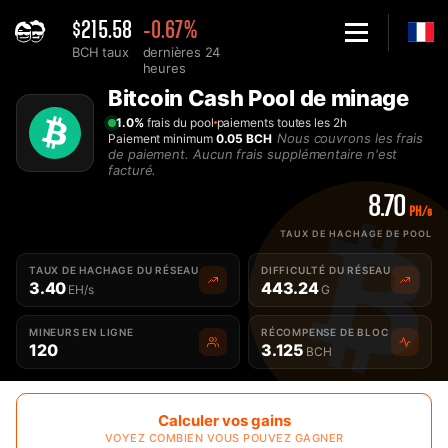
$215.58
-0.67%
BCH taux
dernières 24
heures
Home
Bitcoin Cash Pool de minage
Meilleure Pool de minage Bitcoin Cash BCH - 2Miners
1.0%
frais du pool
paiements toutes les 2h
Nous couvrons les frais
Paiement minimum
0.05 BCH
de paiement. Aucun frais supplémentaire n'est
facturé.
8.70
PH/s
TAUX DE HACHAGE DE POOL
TAUX DE HACHAGE DU RÉSEAU
DIFFICULTÉ DU RÉSEAU
3.40
443.24
EH/s
G
MINEURS EN LIGNE
RÉCOMPENSE DE BLOC
120
3.125
BCH
Calculer vos gains
VOYEZ COMBIEN VOUS POUVEZ GAGNER