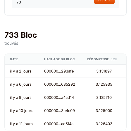
73
733 Bloc
trouvés
DATE
HACHAGE DU BLOC
RÉCOMPENSE
BCH
il y a 2 jours
000000…293afe
3.131897
il y a 6 jours
000000…635292
3.125935
il y a 9 jours
000000…a4ad14
3.125710
il y a 10 jours
000000…3e4c09
3.125000
il y a 11 jours
000000…ae5f4a
3.126403