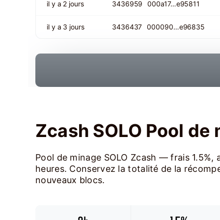
il y a 2 jours
3436959
000a17…e95811
il y a 3 jours
3436437
000090…e96835
Zcash SOLO Pool de
Pool de minage SOLO Zcash — frais 1.5%, a
heures. Conservez la totalité de la récompe
nouveaux blocs.