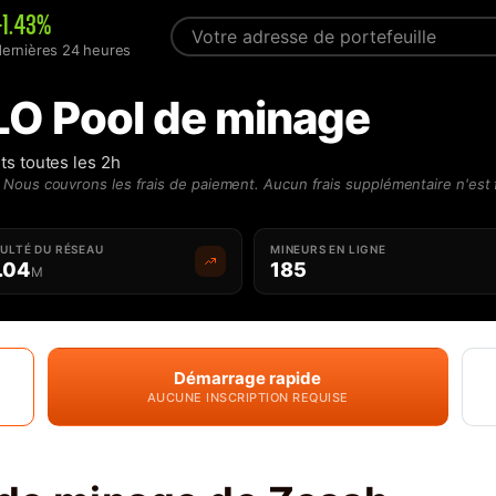
+1.43%
dernières 24 heures
O Pool de minage
s toutes les 2h
Nous couvrons les frais de paiement. Aucun frais supplémentaire n'est 
CULTÉ DU RÉSEAU
MINEURS EN LIGNE
.04
185
M
Démarrage rapide
AUCUNE INSCRIPTION REQUISE