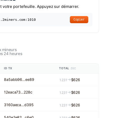
t votre portefeuille. Appuyez sur démarrer.
c.2miners.com:1010
Copier
x mineurs
es 24 heures
ID TX
TOTAL
ZEC
8a5abb96…ee89
$626
1.231
12eaca73…228c
$626
1.231
3160aeca…d395
$626
1.231
540e2e82…c6e0
$626
1.231