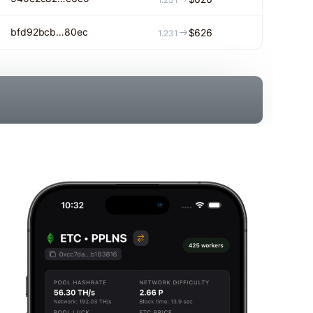
bfd92bcb…80ec
$626
1.231