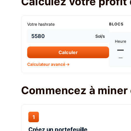
Calculez votre profi
Votre hashrate
BLOCS
Sol/s
Heure
—
Calculer
—
Calculateur avancé →
Commencez à miner 
1
Créez un portefeuille