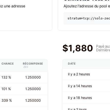
sez une adresse
Ajoutez l'adresse du pool e
stratum+tcp://solo-ze
$1,880
Payé au
Dernièr
CHANCE
RÉCOMPENSE
DATE
ZEC
il y a 2 heures
132 %
1.250000
il y a 14 heures
101 %
1.250000
il y a 18 heures
339 %
1.250000
il y a 2 jours