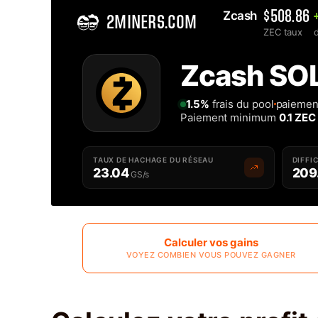
Zcash 
$508.86
2MINERS.COM
ZEC taux
Home
Zcash SOL
Minage SOLO de Pool Zcash ZEC - 2Miners
1.5%
frais du pool
paiement
Paiement minimum
0.1 ZEC
TAUX DE HACHAGE DU RÉSEAU
DIFFI
23.04
209
GS/s
Calculer vos gains
VOYEZ COMBIEN VOUS POUVEZ GAGNER