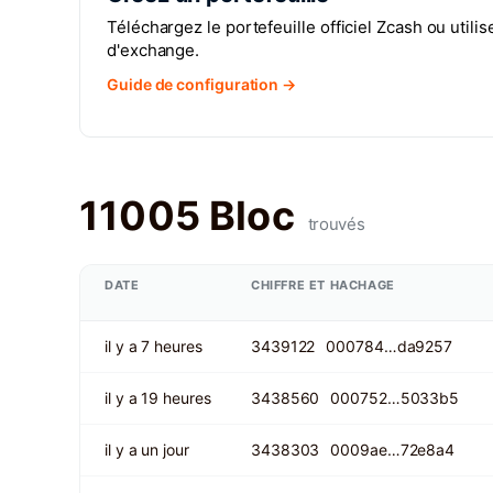
Téléchargez le portefeuille officiel Zcash ou utili
d'exchange.
Guide de configuration →
11005 Bloc
trouvés
DATE
CHIFFRE ET HACHAGE
il y a 7 heures
3439122
000784…da9257
il y a 19 heures
3438560
000752…5033b5
il y a un jour
3438303
0009ae…72e8a4