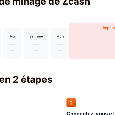
t de minage de Zcash
Impossi
Jour
Semaine
Mois
—
—
—
—
—
—
en 2 étapes
2
Connectez-vous et