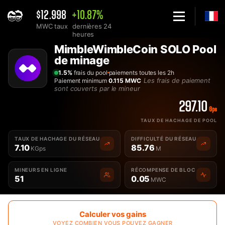
$12.998
+10.87%
MWC taux
dernières 24
heures
Home
MimbleWimbleCoin SOLO Pool
Minage SOLO de Pool MimbleWimbleCoin MWC - 2Miners
de minage
1.5%
frais du pool
paiements toutes les 2h
Les frais de paiement
Paiement minimum
0.115 MWC
sont couverts par le mineur
297.10
Gps
TAUX DE HACHAGE DE POOL
TAUX DE HACHAGE DU RÉSEAU
DIFFICULTÉ DU RÉSEAU
7.10
85.76
KGps
M
MINEURS EN LIGNE
RÉCOMPENSE DE BLOC
51
0.05
MWC
Calculer vos gains
VOYEZ COMBIEN VOUS POUVEZ GAGNER