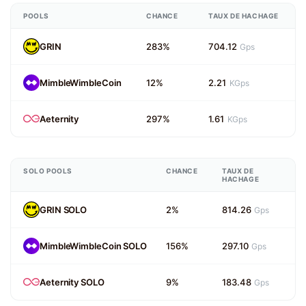
POOLS
CHANCE
TAUX DE HACHAGE
GRIN
283%
704.12
Gps
MimbleWimbleCoin
12%
2.21
KGps
Aeternity
297%
1.61
KGps
SOLO POOLS
CHANCE
TAUX DE
HACHAGE
GRIN SOLO
2%
814.26
Gps
MimbleWimbleCoin SOLO
156%
297.10
Gps
Aeternity SOLO
9%
183.48
Gps