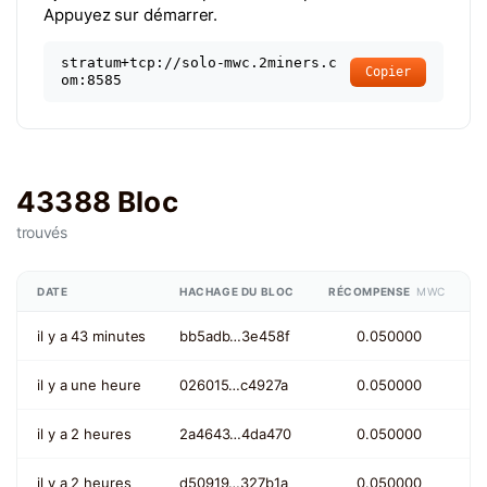
Appuyez sur démarrer.
stratum+tcp://solo-mwc.2miners.c
Copier
om:8585
43388 Bloc
trouvés
DATE
HACHAGE DU BLOC
RÉCOMPENSE
MWC
il y a 43 minutes
bb5adb…3e458f
0.050000
il y a une heure
026015…c4927a
0.050000
il y a 2 heures
2a4643…4da470
0.050000
il y a 2 heures
d50919…327b1a
0.050000