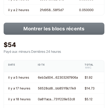
il y a 2 heures
2fd958…58f5d7
0.050000
Montrer les blocs récents
$54
Payé aux mineurs
Dernières 24 heures
DATE
ID TX
TOTAL
MWC
il y a 5 heures
6eb3a504…62303267906a
$1.92
il y a 17 heures
56528cd8…bb851f8c17e9
$14.73
il y a 18 heures
0a811aca…731f226e52c8
$5.12