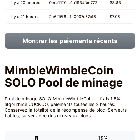
il y a 20 heures
0eca1126…4b163dfbe772
$3.83
il y a 21 heures
2e6f15f8…fd0097d57cf6
$7.05
Montrer les paiements récents
MimbleWimbleCoin
SOLO Pool de minage
Pool de minage SOLO MimbleWimbleCoin — frais 1.5%,
algorithme CUCKOO, paiements toutes les 2 heures.
Conservez la totalité de la récompense de bloc. Serveurs
fiables, surveillance des nouveaux blocs.
2h
1.5%