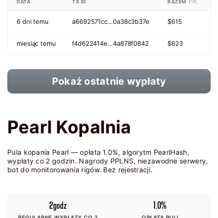
DATA
TX ID
RAZEM
PRL
6 dni temu
a6692571cc…0a38c3b37e
$615
miesiąc temu
f4d622414e…4a878f0842
$623
Pokaż ostatnie wypłaty
Pearl Kopalnia
Pula kopania Pearl — opłata 1.0%, algorytm PearlHash,
wypłaty co 2 godzin. Nagrody PPLNS, niezawodne serwery,
bot do monitorowania rigów. Bez rejestracji.
2godz
1.0%
REGULARNE WYPŁATY CO 2
OPŁATA PULI