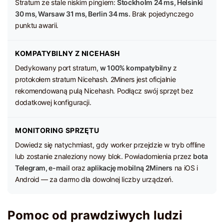
Stratum ze stale niskim pingiem:
Stockholm 24 ms, Helsinki
30 ms, Warsaw 31 ms, Berlin 34 ms.
Brak pojedynczego
punktu awarii.
KOMPATYBILNY Z NICEHASH
Dedykowany port stratum,
w 100% kompatybilny
z
protokołem stratum Nicehash. 2Miners jest oficjalnie
rekomendowaną pulą Nicehash. Podłącz swój sprzęt bez
dodatkowej konfiguracji.
MONITORING SPRZĘTU
Dowiedz się natychmiast, gdy worker przejdzie w tryb offline
lub zostanie znaleziony nowy blok. Powiadomienia przez
bota
Telegram, e-mail
oraz
aplikację mobilną 2Miners
na iOS i
Android — za darmo dla dowolnej liczby urządzeń.
Pomoc od prawdziwych ludzi