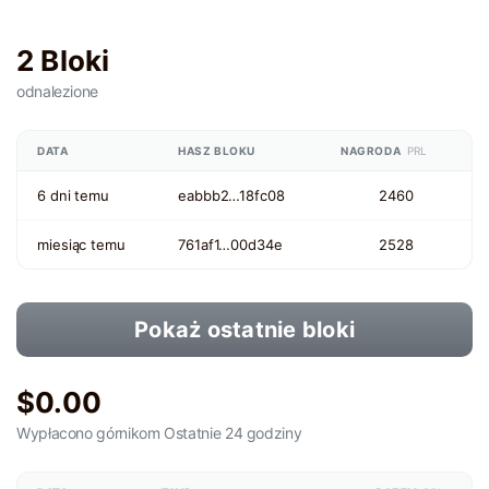
2 Bloki
odnalezione
DATA
HASZ BLOKU
NAGRODA
PRL
6 dni temu
eabbb2…18fc08
2460
miesiąc temu
761af1…00d34e
2528
Pokaż ostatnie bloki
$0.00
Wypłacono górnikom
Ostatnie 24 godziny