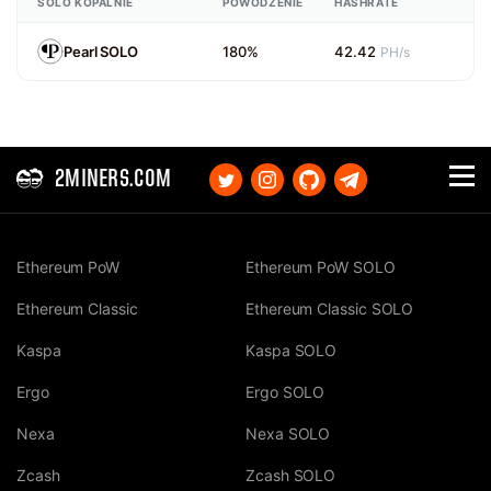
SOLO KOPALNIE
POWODZENIE
HASHRATE
Pearl SOLO
180%
42.42
PH/s
2MINERS.COM
Ethereum PoW
Ethereum PoW SOLO
Ethereum Classic
Ethereum Classic SOLO
Kaspa
Kaspa SOLO
Ergo
Ergo SOLO
Nexa
Nexa SOLO
Zcash
Zcash SOLO