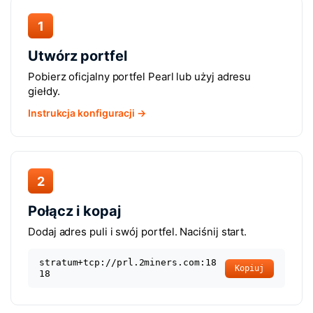
1
Utwórz portfel
Pobierz oficjalny portfel Pearl lub użyj adresu
giełdy.
Instrukcja konfiguracji →
2
Połącz i kopaj
Dodaj adres puli i swój portfel. Naciśnij start.
stratum+tcp://prl.2miners.com:18
Kopiuj
18