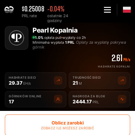
$0.25008
-0.04%
PRL rate
ostatnie 24
godziny
Home
Pearl Kopalnia
Najlepsza Pearl PRL Kopalnia - 2Miners
1.0%
opłata puli
wypłaty co 2h
Opłaty za wypłatę pokrywa
Minimalna wypłata
1 PRL
górnik
2.61
PH/s
HASHRATE KOPALNI
HASHRATE SIECI
TRUDNOŚĆ SIECI
29.37
21
EH/s
M
GÓRNIKÓW ONLINE
NAGRODA ZA BLOK
17
2444.17
PRL
Oblicz zarobki
ZOBACZ ILE MOŻESZ ZAROBIĆ