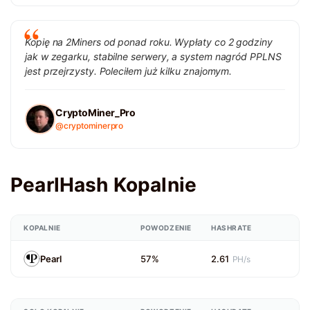
Kopię na 2Miners od ponad roku. Wypłaty co 2 godziny
jak w zegarku, stabilne serwery, a system nagród PPLNS
jest przejrzysty. Poleciłem już kilku znajomym.
CryptoMiner_Pro
@cryptominerpro
PearlHash Kopalnie
KOPALNIE
POWODZENIE
HASHRATE
Pearl
57%
2.61
PH/s