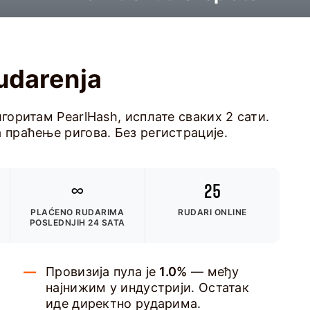
rudarenja
лгоритам PearlHash, исплате сваких 2 сати.
а праћење ригова. Без регистрације.
∞
25
PLAĆENO RUDARIMA
RUDARI ONLINE
POSLEDNJIH 24 SATA
Провизија пула је
1.0%
— међу
најнижим у индустрији. Остатак
иде директно рударима.