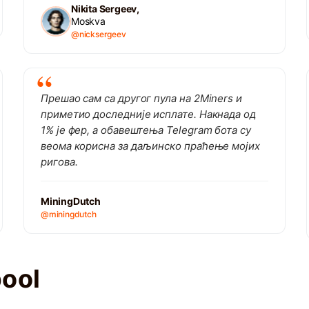
Nikita Sergeev,
Moskva
@nicksergeev
Прешао сам са другог пула на 2Miners и
приметио доследније исплате. Накнада од
1% је фер, а обавештења Telegram бота су
веома корисна за даљинско праћење мојих
ригова.
MiningDutch
@miningdutch
pool