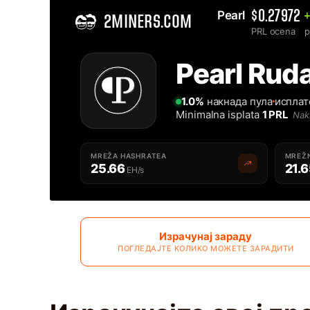
Pearl 
$0.27972
2MINERS.COM
PRL ocena
p
Home
Pearl Ruda
Najbolji Pearl PRL rudarski pool za rudarenje - 2Miners
1.0%
накнада пула
исплат
Minimalna isplata
1 PRL
Nak
MREŽA HASHRATEA
MREŽ
25.66
21.
EH/s
Израчунај зараду
ПОГЛЕДАЈТЕ КОЛИКО МОЖЕТЕ ЗАРАДИТИ