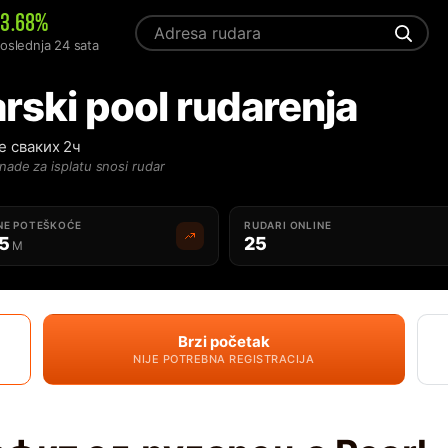
+3.68%
oslednja 24 sata
rski pool rudarenja
е сваких 2ч
nade za isplatu snosi rudar
NE POTEŠKOĆE
RUDARI ONLINE
65
25
M
Brzi početak
NIJE POTREBNA REGISTRACIJA