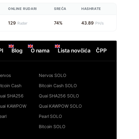
ONLINE RUDARI
SREĆA
HASHRATE
129
74%
43.89
Rudar
PH/s
PI
Blog
O nama
Lista novčića
ČPP
ervos
Nervos SOLO
itcoin Cash
Bitcoin Cash SOLO
uai SHA256
Quai SHA256 SOLO
uai KAWPOW
Quai KAWPOW SOLO
earl
Pearl SOLO
Bitcoin SOLO