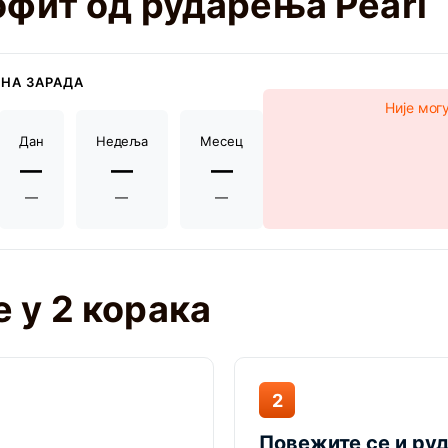
офит од рударења Pearl
НА ЗАРАДА
Није мог
Дан
Недеља
Месец
—
—
—
—
—
—
 у 2 корака
2
Повежите се и ру