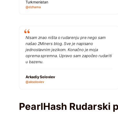
Turkmenistan
@dzhama
Nisam znao ništa o rudarenju pre nego sam
našao 2Miners blog. Sve je napisano
jednostavnim jezikom. Konačno je moja
oprema spremna. Upravo sam započeo rudariti
u bazenu.
Arkadiy Soloviev
@aksoloviev
PearlHash Rudarski 