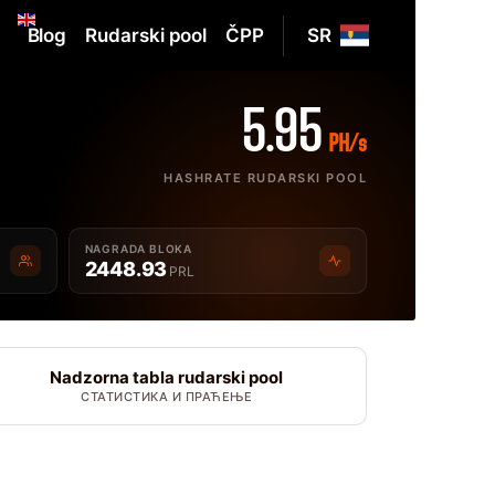
Blog
Rudarski pool
ČPP
SR
5.95
PH/s
HASHRATE RUDARSKI POOL
NAGRADA BLOKA
2448.93
PRL
Nadzorna tabla rudarski pool
СТАТИСТИКА И ПРАЋЕЊЕ