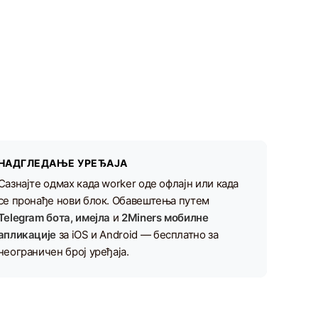
НАДГЛЕДАЊЕ УРЕЂАЈА
Сазнајте одмах када worker оде офлајн или када
се пронађе нови блок. Обавештења путем
Telegram бота, имејла
и
2Miners мобилне
апликације
за iOS и Android — бесплатно за
неограничен број уређаја.