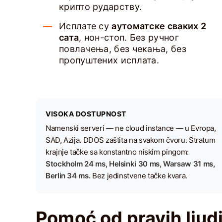
крипто рударству.
Исплате су
аутоматске сваких 2
сата
, нон-стоп. Без ручног
повлачења, без чекања, без
пропуштених исплата.
VISOKA DOSTUPNOST
Namenski serveri — ne cloud instance — u Evropa,
SAD, Azija. DDOS zaštita na svakom čvoru. Stratum
krajnje tačke sa konstantno niskim pingom:
Stockholm 24 ms, Helsinki 30 ms, Warsaw 31 ms,
Berlin 34 ms.
Bez jedinstvene tačke kvara.
Pomoć od pravih ljud