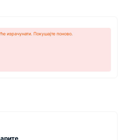
уће израчунати. Покушајте поново.
дарите