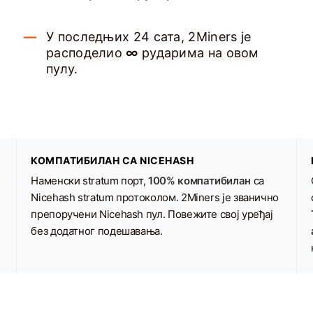
У последњих 24 сата, 2Miners је
расподелио
∞
рударима на овом
пулу.
КОМПАТИБИЛАН СА NICEHASH
Наменски stratum порт,
100% компатибилан
са
Nicehash stratum протоколом. 2Miners је званично
препоручени Nicehash пул. Повежите свој уређај
без додатног подешавања.
i