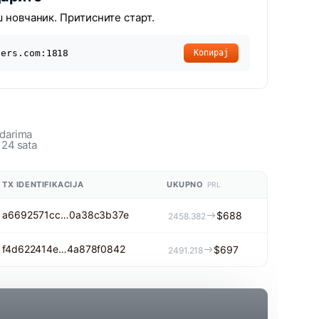
ш новчаник. Притисните старт.
ners.com:1818
Копирај
udarima
 24 sata
TX IDENTIFIKACIJA
UKUPNO
PRL
a6692571cc…0a38c3b37e
$688
2458.382
f4d622414e…4a878f0842
$697
2491.218