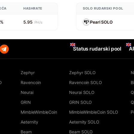
EĆA
HASHRATE
SOLO RUDARSKI POOL
5%
5.95
Pearl SOLO
PH/s
Status rudarski pool
A
Zephyr
Zephyr SOLO
N
O
Ravencoin
Ravencoin SOLO
B
Neurai
Neurai SOLO
Q
GRIN
GRIN SOLO
Q
MimbleWimbleCoin
MimbleWimbleCoin SOLO
P
Aeternity
Aeternity SOLO
Beam
Beam SOLO