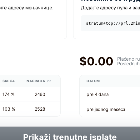
тите адресу мењачнице.
Додајте адресу пула и ва
stratum+tcp://prl.2mi
$0.00
Plaćeno r
Poslednjih
SREĆA
NAGRADA
DATUM
PRL
174 %
2460
pre 4 dana
103 %
2528
pre jednog meseca
Prikaži trenutne isplate