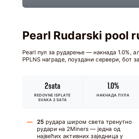
Pearl Rudarski pool 
Pearl пул за рударење — накнада 1.0%, а
PPLNS награде, поуздани сервери, бот з
2sata
1.0%
REDOVNE ISPLATE
НАКНАДА ПУЛА
SVAKA 2 SATA
25
рудара широм света тренутно
рудари на 2Miners — једна од
највећих активних заједница у