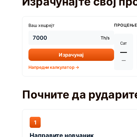
Израчунајте свој пр
Ваш хешрејт
ПРОЦЕЊЕ
Th/s
Сат
—
Израчунај
—
Напредни калкулатор →
Почните да рударите
1
Направите новчаник