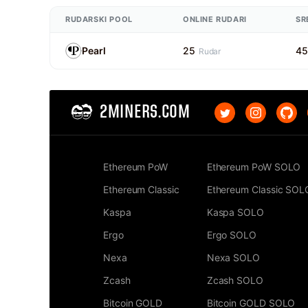
RUDARSKI POOL
ONLINE RUDARI
SR
Pearl
25
4
Rudar
2MINERS.COM
Ethereum PoW
Ethereum PoW SOLO
Ethereum Classic
Ethereum Classic SOL
Kaspa
Kaspa SOLO
Ergo
Ergo SOLO
Nexa
Nexa SOLO
Zcash
Zcash SOLO
Bitcoin GOLD
Bitcoin GOLD SOLO