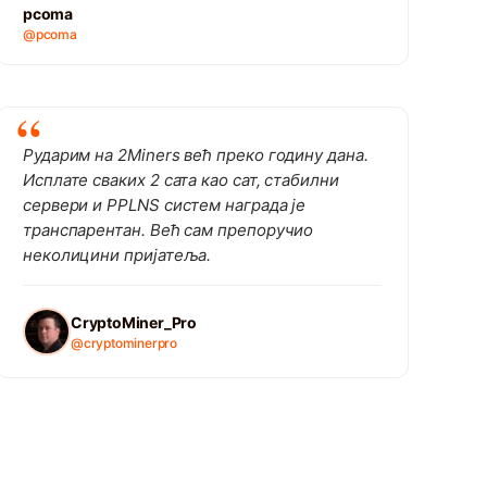
pcoma
@pcoma
Рударим на 2Miners већ преко годину дана.
Исплате сваких 2 сата као сат, стабилни
сервери и PPLNS систем награда је
транспарентан. Већ сам препоручио
неколицини пријатеља.
CryptoMiner_Pro
@cryptominerpro