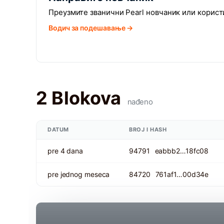
Преузмите званични Pearl новчаник или корис
Водич за подешавање →
2 Blokova
nađeno
DATUM
BROJ I HASH
pre 4 dana
94791
eabbb2…18fc08
pre jednog meseca
84720
761af1…00d34e