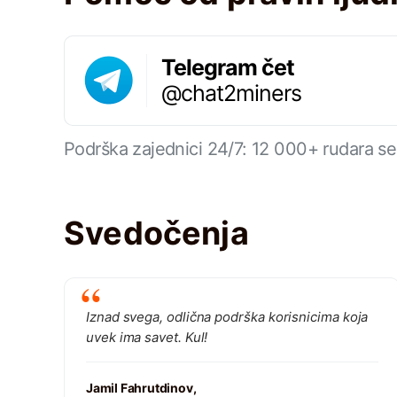
Telegram čet
@chat2miners
Podrška zajednici 24/7: 12 000+ rudara se
Svedočenja
Iznad svega, odlična podrška korisnicima koja
uvek ima savet. Kul!
Jamil Fahrutdinov,