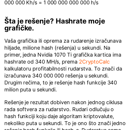
000 000 Kh/s = 1 000 000 000 000 h/s
Šta je rešenje? Hashrate moje
grafičke.
Vaša grafička ili oprema za rudarenje izračunava
hiljade, milione hash (rešenja) u sekundi. Na
primer, jedna Nvidia 1070 Ti grafička kartica ima
hashrate od 340 MH/s, prema
2CryptoCalc
kalkulatoru profitabilnosti rudarstva. To znači da
izračunava 340 000 000 rešenja u sekundi.
Drugim rečima, to je rešenje hash funkcije 340
milion puta u sekundi.
Rešenje je rezultat dobiven nakon jednog ciklusa
rada softvera za rudarstvo. Rudari odlučuju o
hash funkciji koju daje algoritam kriptovalute,
nekoliko puta u sekundi. To je ono što znači jedno