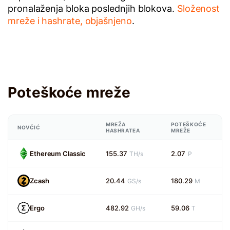
pronalaženja bloka poslednjih blokova.
Složenost
mreže i hashrate, objašnjeno
.
Poteškoće mreže
MREŽA
POTEŠKOĆE
NOVČIĆ
HASHRATEA
MREŽE
Ethereum Classic
155.37
2.07
TH/s
P
Zcash
20.44
180.29
GS/s
M
Ergo
482.92
59.06
GH/s
T