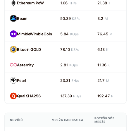
Ethereum PoW
1.66
21.38
TH/s
T
Beam
50.39
3.2
KS/s
M
MimbleWimbleCoin
5.84
76.45
KGps
M
Bitcoin GOLD
78.10
6.13
KS/s
K
Aeternity
2.81
11.36
KGps
K
Pearl
23.31
21.7
EH/s
M
Quai SHA256
137.39
192.47
PH/s
P
POTEŠKOĆE
NOVČIĆ
MREŽA HASHRATEA
MREŽE