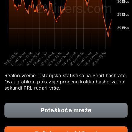
30 EH/s
2Miners.com
25 EH/s
20 EH/s
31.јул 12:00
01.авг 00:00
01.авг 12:00
02.авг 00:00
02.авг 12:00
03.авг 00:00
03.авг 12:00
04.авг 00:00
04.авг 12:00
05.авг 00:00
05.авг 12:00
06.авг 00:00
06.авг 12:00
Realno vreme i istorijska statistika na Pearl hashrate.
Ovaj grafikon pokazuje procenu koliko hashe-va po
sekundi PRL rudari vrše.
Poteškoće mreže