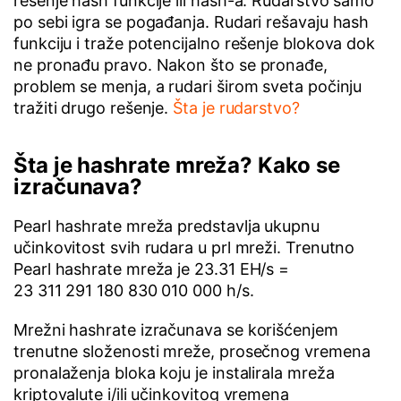
rešenje hash funkcije ili hash-a. Rudarstvo samo
po sebi igra se pogađanja. Rudari rešavaju hash
funkciju i traže potencijalno rešenje blokova dok
ne pronađu pravo. Nakon što se pronađe,
problem se menja, a rudari širom sveta počinju
tražiti drugo rešenje.
Šta je rudarstvo?
Šta je hashrate mreža? Kako se
izračunava?
Pearl hashrate mreža predstavlja ukupnu
učinkovitost svih rudara u prl mreži. Trenutno
Pearl hashrate mreža je 23.31 EH/s =
23 311 291 180 830 010 000 h/s.
Mrežni hashrate izračunava se korišćenjem
trenutne složenosti mreže, prosečnog vremena
pronalaženja bloka koju je instalirala mreža
kriptovalute i/ili učinkovitog vremena