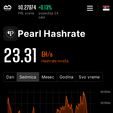
$0.27974
+0.13%
PRL ocena
poslednja 24
sata
Home
Pearl PRL mrežni hashrate grafikon - 2Miners
Pearl Hashrate
23.31
EH/s
Hashrate mreža
Dan
Sedmica
Mesec
Godina
Svo vreme
40 EH/s
35 EH/s