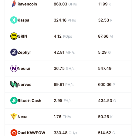
Ravencoin
860.03
11.99
GH/s
K
Kaspa
324.18
32.53
PH/s
P
GRIN
4.12
87.66
KGps
M
Zephyr
42.81
5.29
MH/s
G
Neurai
36.75
547.49
GH/s
Nervos
69.91
600.06
PH/s
P
Bitcoin Cash
2.95
434.53
EH/s
G
Nexa
1.76
50.26
TH/s
K
Quai KAWPOW
330.48
514.62
GH/s
G