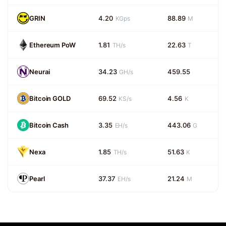
GRIN
4.20
88.89
KGps
M
Ethereum PoW
1.81
22.63
TH/s
T
Neurai
34.23
459.55
GH/s
Bitcoin GOLD
69.52
4.56
KS/s
K
Bitcoin Cash
3.35
443.06
EH/s
G
Nexa
1.85
51.63
TH/s
K
Pearl
37.37
21.24
EH/s
M