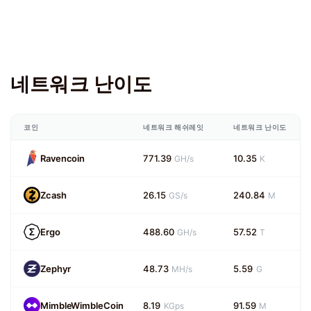
네트워크 난이도
코인
네트워크 해쉬레잇
네트워크 난이도
Ravencoin
771.39
10.35
GH/s
K
Zcash
26.15
240.84
GS/s
M
Ergo
488.60
57.52
GH/s
T
Zephyr
48.73
5.59
MH/s
G
MimbleWimbleCoin
8.19
91.59
KGps
M