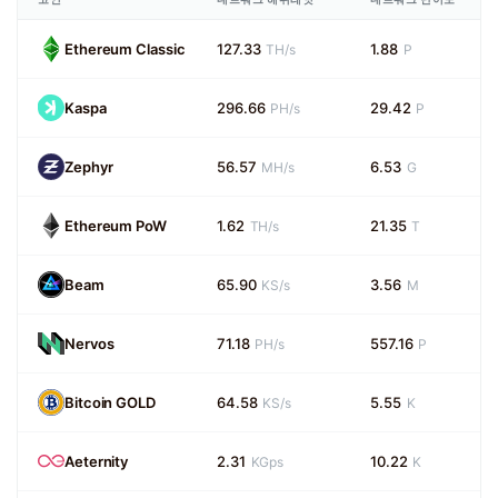
Ethereum Classic
127.33
1.88
TH/s
P
Kaspa
296.66
29.42
PH/s
P
Zephyr
56.57
6.53
MH/s
G
Ethereum PoW
1.62
21.35
TH/s
T
Beam
65.90
3.56
KS/s
M
Nervos
71.18
557.16
PH/s
P
Bitcoin GOLD
64.58
5.55
KS/s
K
Aeternity
2.31
10.22
KGps
K