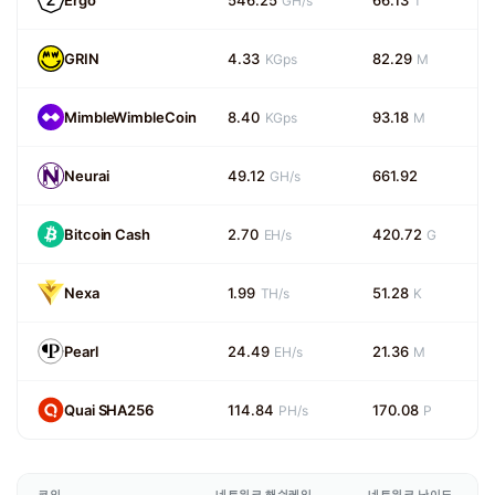
Ergo
546.25
66.13
GH/s
T
GRIN
4.33
82.29
KGps
M
MimbleWimbleCoin
8.40
93.18
KGps
M
Neurai
49.12
661.92
GH/s
Bitcoin Cash
2.70
420.72
EH/s
G
Nexa
1.99
51.28
TH/s
K
Pearl
24.49
21.36
EH/s
M
Quai SHA256
114.84
170.08
PH/s
P
코인
네트워크 해쉬레잇
네트워크 난이도