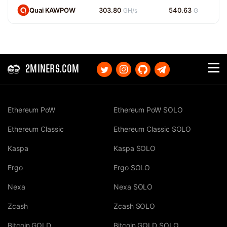
Quai KAWPOW
303.80
540.63
GH/s
G
2MINERS.COM
Ethereum PoW
Ethereum PoW SOLO
Ethereum Classic
Ethereum Classic SOLO
Kaspa
Kaspa SOLO
Ergo
Ergo SOLO
Nexa
Nexa SOLO
Zcash
Zcash SOLO
Bitcoin GOLD
Bitcoin GOLD SOLO