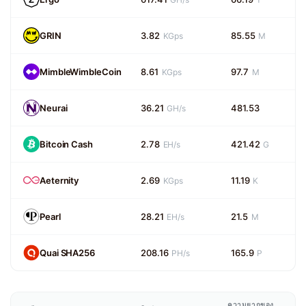
GRIN
3.82
85.55
KGps
M
MimbleWimbleCoin
8.61
97.7
KGps
M
Neurai
36.21
481.53
GH/s
Bitcoin Cash
2.78
421.42
EH/s
G
Aeternity
2.69
11.19
KGps
K
Pearl
28.21
21.5
EH/s
M
Quai SHA256
208.16
165.9
PH/s
P
ความยากของ