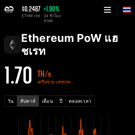
$0.2487
+1.90%
ETHW เรท
24 ชั่วโมง
ล่าสุด
Home
Ethereum PoW ETHW แผนภูมิเครือข่ายแฮชเรต - 2Miners
Ethereum PoW แฮ
ชเรท
1.70
TH/s
เครือข่าย แฮชเรท
วัน
สัปดาห์
เดือน
ปี
ตลอดเวลา