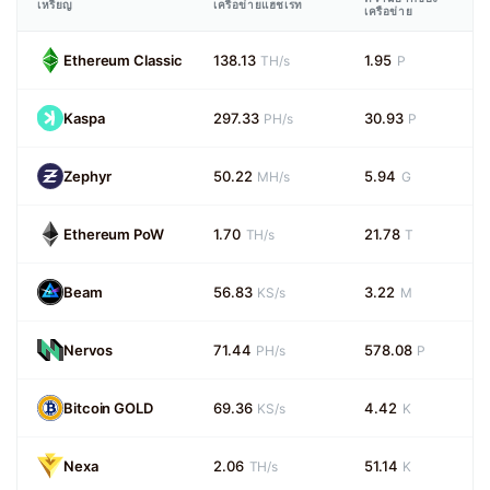
เหรียญ
เครือข่ายแฮชเรท
เครือข่าย
Ethereum Classic
138.13
1.95
TH/s
P
Kaspa
297.33
30.93
PH/s
P
Zephyr
50.22
5.94
MH/s
G
Ethereum PoW
1.70
21.78
TH/s
T
Beam
56.83
3.22
KS/s
M
Nervos
71.44
578.08
PH/s
P
Bitcoin GOLD
69.36
4.42
KS/s
K
Nexa
2.06
51.14
TH/s
K