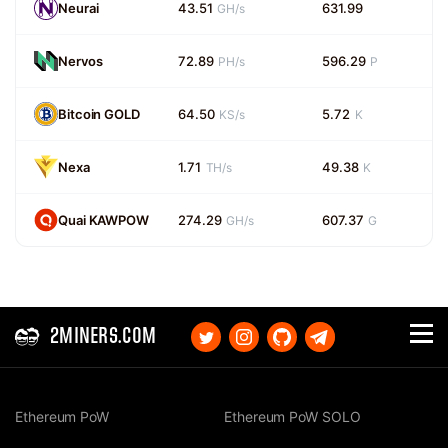
Neurai
43.51
631.99
GH/s
Nervos
72.89
596.29
PH/s
P
Bitcoin GOLD
64.50
5.72
KS/s
K
Nexa
1.71
49.38
TH/s
K
Quai KAWPOW
274.29
607.37
GH/s
G
2MINERS.COM
Ethereum PoW
Ethereum PoW SOLO