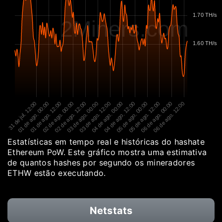
1.70 TH/s
2Miners.com
1.60 TH/s
31 de jul. 12:00
01 de ago. 00:00
01 de ago. 12:00
02 de ago. 00:00
02 de ago. 12:00
03 de ago. 00:00
03 de ago. 12:00
04 de ago. 00:00
04 de ago. 12:00
05 de ago. 00:00
05 de ago. 12:00
06 de ago. 00:00
06 de ago. 12:00
Estatísticas em tempo real e históricas do hashate
Ethereum PoW. Este gráfico mostra uma estimativa
de quantos hashes por segundo os mineradores
ETHW estão executando.
Netstats