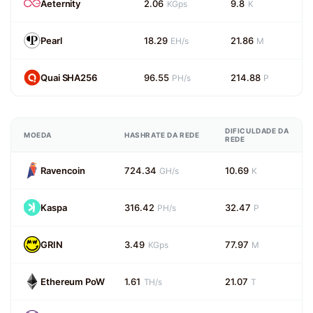
Aeternity
2.06
9.8
KGps
K
Pearl
18.29
21.86
EH/s
M
Quai SHA256
96.55
214.88
PH/s
P
DIFICULDADE DA
MOEDA
HASHRATE DA REDE
REDE
Ravencoin
724.34
10.69
GH/s
K
Kaspa
316.42
32.47
PH/s
P
GRIN
3.49
77.97
KGps
M
Ethereum PoW
1.61
21.07
TH/s
T