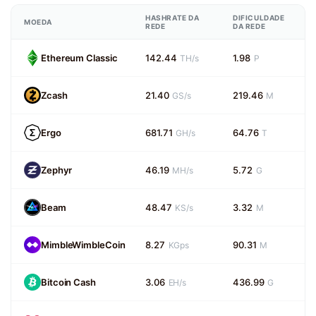
HASHRATE DA
DIFICULDADE
MOEDA
REDE
DA REDE
Ethereum Classic
142.44
1.98
TH/s
P
Zcash
21.40
219.46
GS/s
M
Ergo
681.71
64.76
GH/s
T
Zephyr
46.19
5.72
MH/s
G
Beam
48.47
3.32
KS/s
M
MimbleWimbleCoin
8.27
90.31
KGps
M
Bitcoin Cash
3.06
436.99
EH/s
G