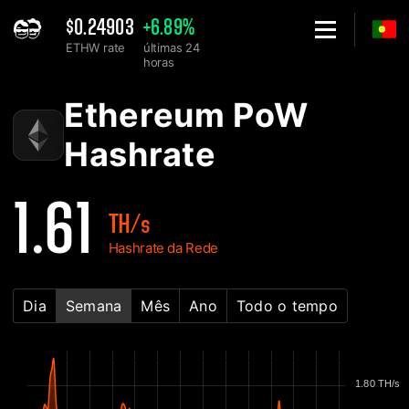
$0.24903
+6.89%
ETHW rate
últimas 24
horas
Home
Gráfico de Hashrate da Rede de Ethereum PoW ETHW - 2Miner
Ethereum PoW
Hashrate
1.61
TH/s
Hashrate da Rede
Dia
Semana
Mês
Ano
Todo o tempo
1.80 TH/s