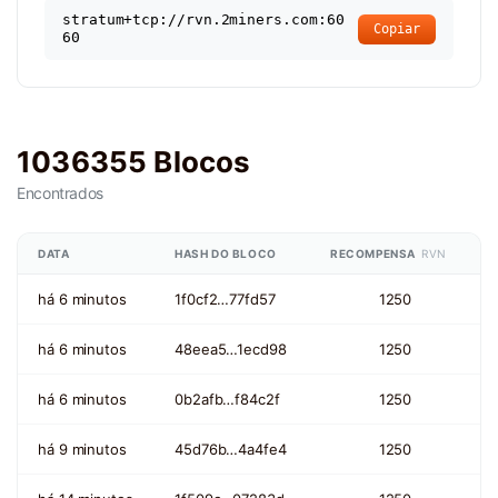
stratum+tcp://rvn.2miners.com:60
Copiar
60
1036355 Blocos
Encontrados
DATA
HASH DO BLOCO
RECOMPENSA
RVN
há 6 minutos
1f0cf2…77fd57
1250
há 6 minutos
48eea5…1ecd98
1250
há 6 minutos
0b2afb…f84c2f
1250
há 9 minutos
45d76b…4a4fe4
1250