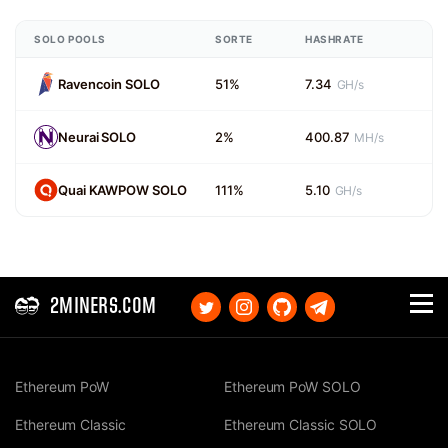
SOLO POOLS
SORTE
HASHRATE
Ravencoin SOLO
51%
7.34
GH/s
Neurai SOLO
2%
400.87
MH/s
Quai KAWPOW SOLO
111%
5.10
GH/s
2MINERS.COM
Ethereum PoW
Ethereum PoW SOLO
Ethereum Classic
Ethereum Classic SOLO