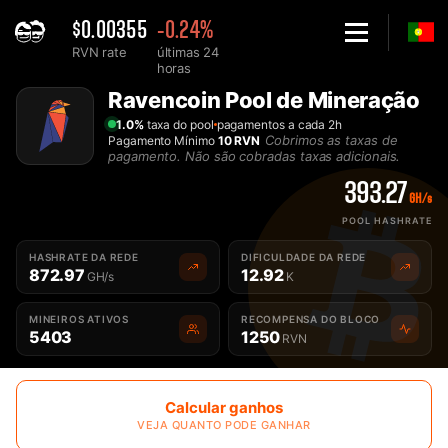
$0.00355
-0.24%
RVN rate
últimas 24
horas
Home
Ravencoin Pool de Mineração
A Melhor Pool de Mineração de Ravencoin RVN - 2Miners
1.0%
taxa do pool
pagamentos a cada 2h
Cobrimos as taxas de
Pagamento Mínimo
10 RVN
pagamento. Não são cobradas taxas adicionais.
393.27
GH/s
POOL HASHRATE
HASHRATE DA REDE
DIFICULDADE DA REDE
872.97
12.92
GH/s
K
MINEIROS ATIVOS
RECOMPENSA DO BLOCO
5403
1250
RVN
Calcular ganhos
VEJA QUANTO PODE GANHAR