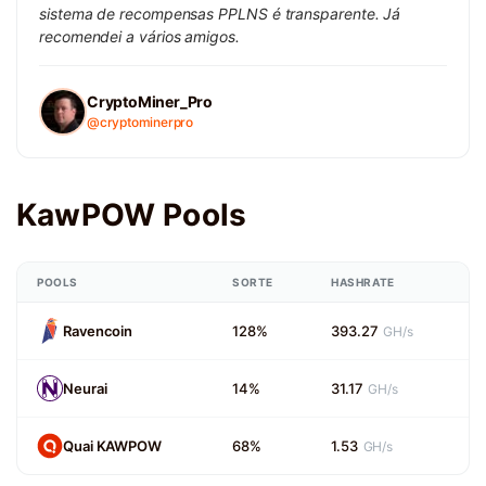
sistema de recompensas PPLNS é transparente. Já
recomendei a vários amigos.
CryptoMiner_Pro
@cryptominerpro
KawPOW Pools
POOLS
SORTE
HASHRATE
Ravencoin
128%
393.27
GH/s
Neurai
14%
31.17
GH/s
Quai KAWPOW
68%
1.53
GH/s