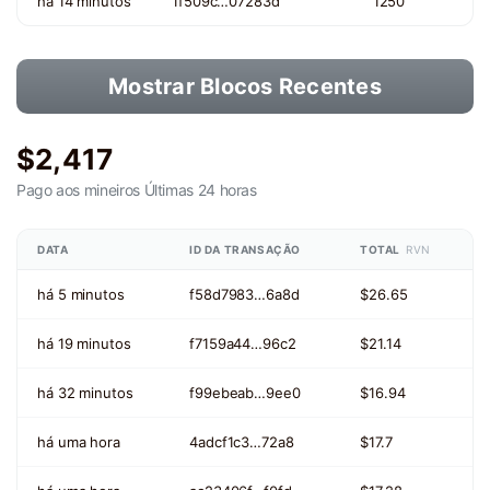
há 14 minutos
1f509c…07283d
1250
Mostrar Blocos Recentes
$2,417
Pago aos mineiros
Últimas 24 horas
DATA
ID DA TRANSAÇÃO
TOTAL
RVN
há 5 minutos
f58d7983…6a8d
$26.65
há 19 minutos
f7159a44…96c2
$21.14
há 32 minutos
f99ebeab…9ee0
$16.94
há uma hora
4adcf1c3…72a8
$17.7