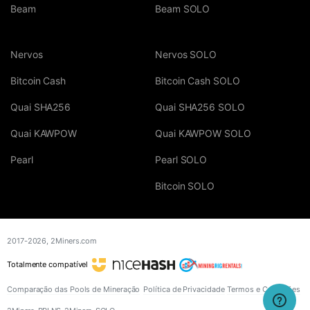
Beam
Beam SOLO
Nervos
Nervos SOLO
Bitcoin Cash
Bitcoin Cash SOLO
Quai SHA256
Quai SHA256 SOLO
Quai KAWPOW
Quai KAWPOW SOLO
Pearl
Pearl SOLO
Bitcoin SOLO
2017-2026,
2Miners.com
Totalmente compatível
Comparação das Pools de Mineração
Política de Privacidade
Termos e Condições