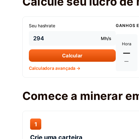
Calcule seu lucro de
Seu hashrate
GANHOS 
Mh/s
Hora
—
Calcular
—
Calculadora avançada →
Comece a minerar em
1
Crie uma carteira