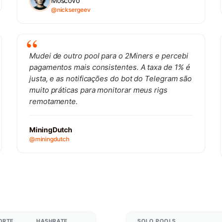
Moscovo
@nicksergeev
Mudei de outro pool para o 2Miners e percebi
pagamentos mais consistentes. A taxa de 1% é
justa, e as notificações do bot do Telegram são
muito práticas para monitorar meus rigs
remotamente.
MiningDutch
@miningdutch
ORTE
HASHRATE
SOLO POOLS