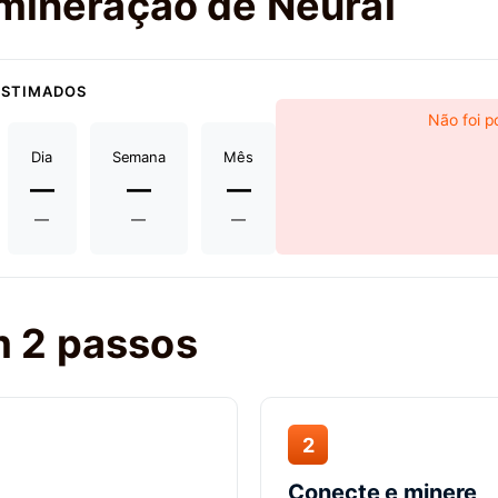
 mineração de Neurai
ESTIMADOS
Não foi p
Dia
Semana
Mês
—
—
—
—
—
—
 2 passos
2
Conecte e minere