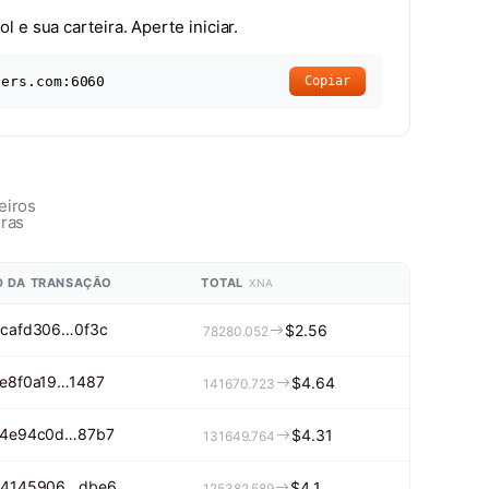
 e sua carteira. Aperte iniciar.
ners.com:6060
Copiar
eiros
oras
D DA TRANSAÇÃO
TOTAL
XNA
cafd306…0f3c
$2.56
78280.052
e8f0a19…1487
$4.64
141670.723
4e94c0d…87b7
$4.31
131649.764
4145906…dbe6
$4.1
125382.589