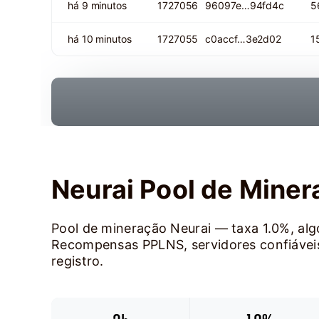
há 9 minutos
1727056
96097e…94fd4c
5
há 10 minutos
1727055
c0accf…3e2d02
1
Neurai Pool de Miner
Pool de mineração Neurai — taxa 1.0%, a
Recompensas PPLNS, servidores confiáveis
registro.