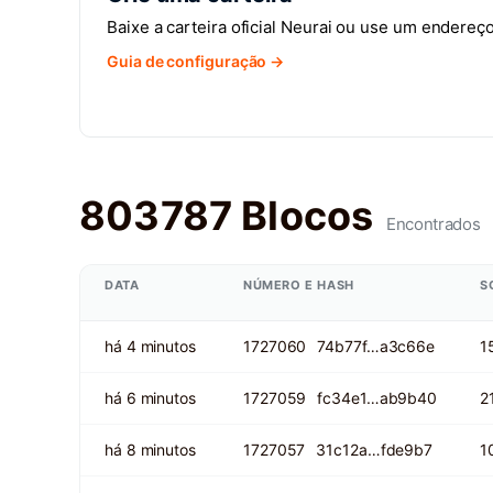
Baixe a carteira oficial Neurai ou use um endereç
Guia de configuração →
803787 Blocos
Encontrados
DATA
NÚMERO E HASH
S
há 4 minutos
1727060
74b77f…a3c66e
1
há 6 minutos
1727059
fc34e1…ab9b40
2
há 8 minutos
1727057
31c12a…fde9b7
1