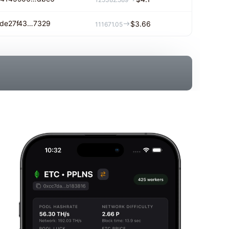
de27f43…7329
$3.66
111671.05