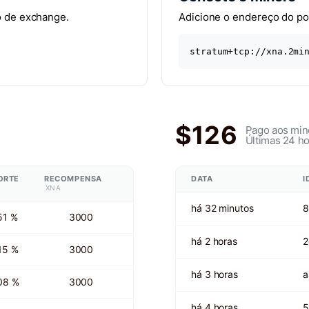
o de exchange.
Adicione o endereço do pool
stratum+tcp://xna.2mi
$126
Pago aos min
Últimas 24 h
ORTE
RECOMPENSA
DATA
I
XNA
há 32 minutos
8
51 %
3000
há 2 horas
2
15 %
3000
há 3 horas
a
08 %
3000
há 4 horas
5