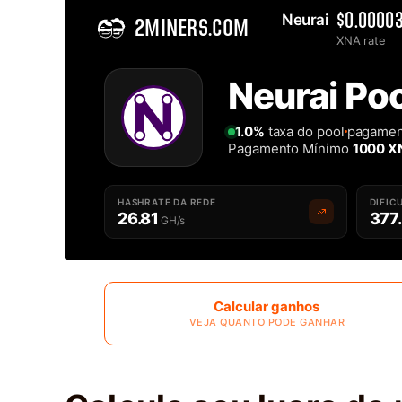
Neurai 
$0.0000
2MINERS.COM
XNA rate
Home
Neurai Po
A Melhor Pool de Mineração de Neurai XNA - 2Miners
1.0%
taxa do pool
pagamen
Pagamento Mínimo
1000 X
HASHRATE DA REDE
DIFIC
26.81
377
GH/s
Calcular ganhos
VEJA QUANTO PODE GANHAR