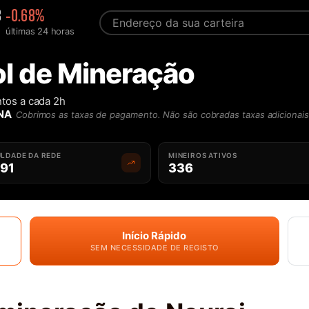
3
-0.68%
últimas 24 horas
ol de Mineração
tos a cada 2h
NA
Cobrimos as taxas de pagamento. Não são cobradas taxas adicionais
ULDADE DA REDE
MINEIROS ATIVOS
.91
336
Início Rápido
SEM NECESSIDADE DE REGISTO