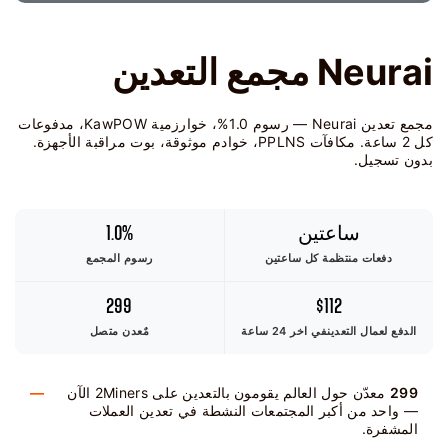
Neurai مجمع التعدين
مجمع تعدين Neurai — رسوم 1.0%، خوارزمية KawPOW، مدفوعات
كل 2 ساعة. مكافآت PPLNS، خوادم موثوقة، بوت مراقبة الأجهزة.
بدون تسجيل.
ساعتين
1.0%
دفعات منتظمة كل ساعتين
رسوم المجمع
299
$112
الدفع لعمال التعدين
في اخر 24 ساعة
مٌعدن متصل
299
معدّن حول العالم يقومون بالتعدين على 2Miners الآن
— واحد من أكبر المجتمعات النشطة في تعدين العملات
المشفرة.