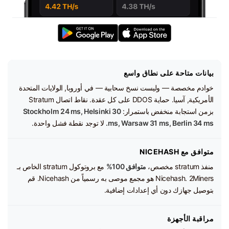
بيانات متاحة على نطاق واسع
خوادم مخصصة — وليست نسخ سحابية — في أوروبا, الولايات المتحدة
الأمريكية, آسيا. حماية DDOS على كل عقدة. نقاط اتصال Stratum
بزمن استجابة منخفض باستمرار:
Stockholm 24 ms, Helsinki 30
ms, Warsaw 31 ms, Berlin 34 ms.
لا توجد نقطة فشل واحدة.
متوافق مع NICEHASH
منفذ stratum مخصص،
متوافق 100%
مع بروتوكول stratum الخاص بـ
Nicehash. 2Miners هو مجمع موصى به رسمياً من Nicehash. قم
بتوصيل جهازك دون أي إعدادات إضافية.
مراقبة الأجهزة