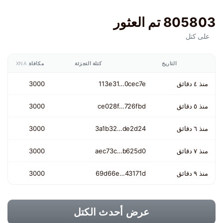
805803 تم العثور
على كتل
التاريخ
كتلة التجزئة
مكافاة
XNA
منذ ٤ دقائق
113e31…0cec7e
3000
منذ ٥ دقائق
ce028f…726fbd
3000
منذ ٦ دقائق
3a1b32…de2d24
3000
منذ ٧ دقائق
aec73c…b625d0
3000
منذ ٩ دقائق
69d66e…43171d
3000
عرض أحدث الكتل