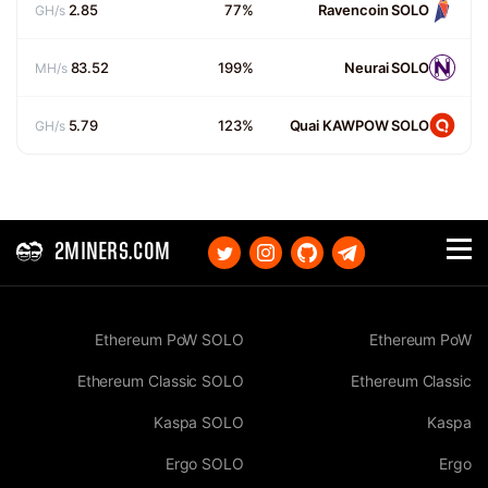
2.85
77%
Ravencoin SOLO
GH/s
83.52
199%
Neurai SOLO
MH/s
5.79
123%
Quai KAWPOW SOLO
GH/s
2MINERS.COM
Ethereum PoW SOLO
Ethereum PoW
Ethereum Classic SOLO
Ethereum Classic
Kaspa SOLO
Kaspa
Ergo SOLO
Ergo