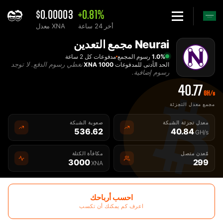
$0.00003
+0.81%
أخر 24 ساعة
معدل XNA
Hom
Neurai مجمع التعدين
فضل XNA Neurai مجمع التعدين - 2Miners
1.0%
رسوم المجمع
مدفوعات كل 2 ساعة
نغطي رسوم الدفع. لا توجد
الحد الأدنى للمدفوعات
1000 XNA
رسوم إضافية.
40.77
GH/s
مجمع معدل التجزئة
معدل تجزئة الشبكة
صعوبة الشبكة
536.62
40.84
GH/s
مٌعدن متصل
مكافأة الكتلة
3000
299
XNA
احسب أرباحك
اعرف كم يمكنك أن تكسب