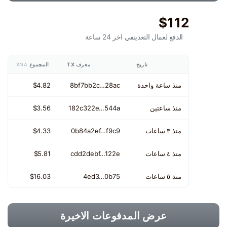
$112
الدفع لعمال التعدين
في اخر 24 ساعة
تاريخ
معرف TX
المجموع
XNA
منذ ساعة واحدة
8bf7bb2c…28ac
$4.82
منذ ساعتين
182c322e…544a
$3.56
منذ ٣ ساعات
0b84a2ef…f9c9
$4.33
منذ ٤ ساعات
cdd2debf…122e
$5.81
منذ ٥ ساعات
4ed3…0b75
$16.03
عرض المدفوعات الاخيرة