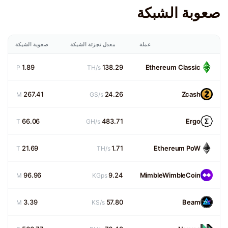
صعوبة الشبكة
عملة
معدل تجزئة الشبكة
صعوبة الشبكة
1.89
138.29
Ethereum Classic
P
TH/s
267.41
24.26
Zcash
M
GS/s
66.06
483.71
Ergo
T
GH/s
21.69
1.71
Ethereum PoW
T
TH/s
96.96
9.24
MimbleWimbleCoin
M
KGps
3.39
57.80
Beam
M
KS/s