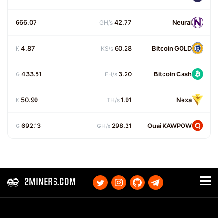
666.07
42.77
Neurai
GH/s
4.87
60.28
Bitcoin GOLD
K
KS/s
433.51
3.20
Bitcoin Cash
G
EH/s
50.99
1.91
Nexa
K
TH/s
692.13
298.21
Quai KAWPOW
G
GH/s
2MINERS.COM