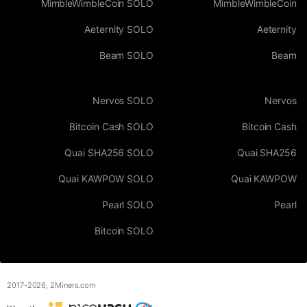
MimbleWimbleCoin SOLO
MimbleWimbleCoin
Aeternity SOLO
Aeternity
Beam SOLO
Beam
Nervos SOLO
Nervos
Bitcoin Cash SOLO
Bitcoin Cash
Quai SHA256 SOLO
Quai SHA256
Quai KAWPOW SOLO
Quai KAWPOW
Pearl SOLO
Pearl
Bitcoin SOLO
2017-2026,
2Miners.com