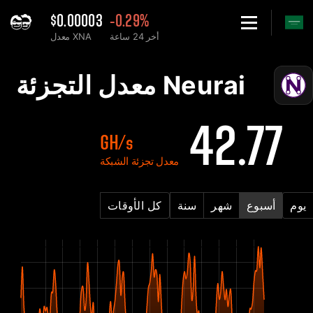
$0.00003
-0.29%
أخر 24 ساعة
معدل XNA
Hom
ضل XNA Neurai الرسم البياني لمعدل تجزئة الشبكة - 2Miners
Neurai معدل التجزئة
42.77
GH/s
معدل تجزئة الشبكة
يوم
أسبوع
شهر
سنة
كل الأوقات