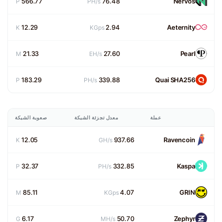
566.77
76.48
Nervos
P
PH/s
12.29
2.94
Aeternity
K
KGps
21.33
27.60
Pearl
M
EH/s
183.29
339.88
Quai SHA256
P
PH/s
عملة
معدل تجزئة الشبكة
صعوبة الشبكة
12.05
937.66
Ravencoin
K
GH/s
32.37
332.85
Kaspa
P
PH/s
85.11
4.07
GRIN
M
KGps
6.17
50.70
Zephyr
G
MH/s