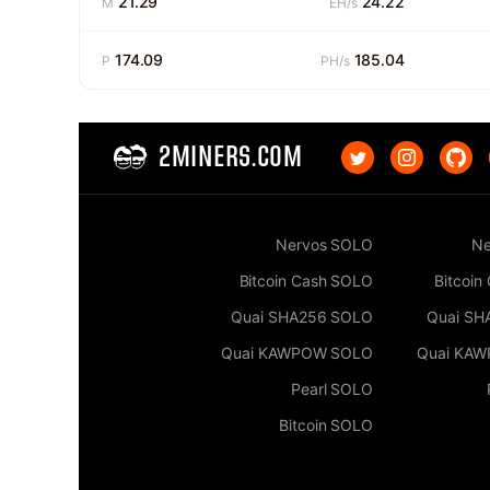
21.29
24.22
M
EH/s
174.09
185.04
P
PH/s
2MINERS.COM
Nervos SOLO
Ne
Bitcoin Cash SOLO
Bitcoin
Quai SHA256 SOLO
Quai SH
Quai KAWPOW SOLO
Quai KA
Pearl SOLO
Bitcoin SOLO