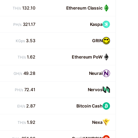
132.10
Ethereum Classic
TH/s
321.17
Kaspa
PH/s
3.53
GRIN
KGps
1.62
Ethereum PoW
TH/s
49.28
Neurai
GH/s
72.41
Nervos
PH/s
2.87
Bitcoin Cash
EH/s
1.92
Nexa
TH/s