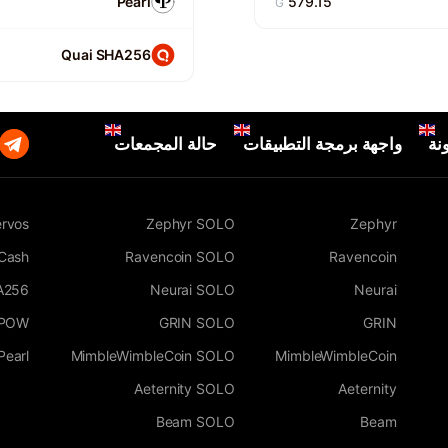
Pearl
579.15
G
Quai SHA256
نة
واجهة برمجة التطبيقات
حالة المجمعات
rvos
Zephyr SOLO
Zephyr
 Cash
Ravencoin SOLO
Ravencoin
A256
Neurai SOLO
Neurai
WPOW
GRIN SOLO
GRIN
Pearl
MimbleWimbleCoin SOLO
MimbleWimbleCoin
Aeternity SOLO
Aeternity
Beam SOLO
Beam