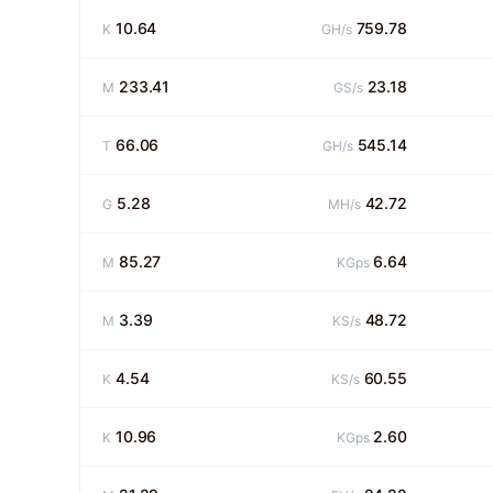
10.64
759.78
K
GH/s
233.41
23.18
M
GS/s
66.06
545.14
T
GH/s
5.28
42.72
G
MH/s
85.27
6.64
M
KGps
3.39
48.72
M
KS/s
4.54
60.55
K
KS/s
10.96
2.60
K
KGps