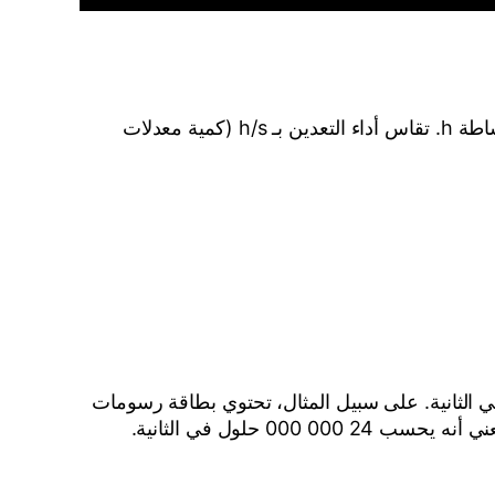
يعكس معدل التجزئة أداء أجهزة التعدين. يقاس بالحلول في الثانية. الحل في شبكة Ravencoin تدعى hash ، أو ببساطة h. تقاس أداء التعدين بـ h/s (كمية معدلات
ئة (الحلول) في الثانية. على سبيل المثال، تحتوي بطاقة رسومات
آلة حساب ربحية التعدين ،هذا يعني أنه يحسب 24 000 000 حلول في الثانية.