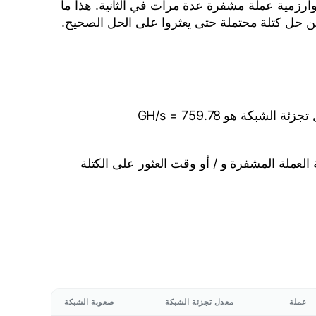
وارزمية عملة مشفرة عدة مرات في الثانية. هذا ما
 عن حل كتلة محتملة حتى يعثروا على الحل الصحيح.
Ravencoin تعكس صعوبة معدل تجزئة الشبكة الأداء العام لجميع المعدنين في rvn الشبكة. حاليا Ravencoin معدل تجزئة الشبكة هو 759.78 GH/s =
لعملة المشفرة و / أو وقت العثور على الكتلة
عملة
معدل تجزئة الشبكة
صعوبة الشبكة