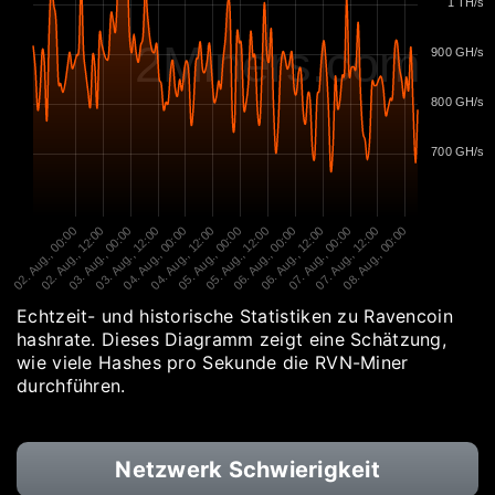
1 TH/s
2Miners.com
900 GH/s
800 GH/s
700 GH/s
02. Aug., 00:00
02. Aug., 12:00
03. Aug., 00:00
03. Aug., 12:00
04. Aug., 00:00
04. Aug., 12:00
05. Aug., 00:00
05. Aug., 12:00
06. Aug., 00:00
06. Aug., 12:00
07. Aug., 00:00
07. Aug., 12:00
08. Aug., 00:00
Echtzeit- und historische Statistiken zu Ravencoin
hashrate. Dieses Diagramm zeigt eine Schätzung,
wie viele Hashes pro Sekunde die RVN-Miner
durchführen.
Netzwerk Schwierigkeit