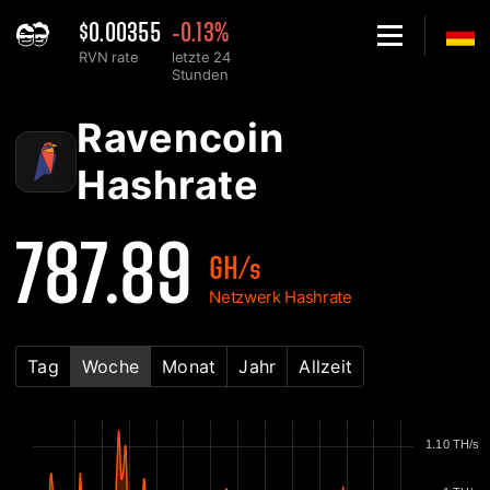
$0.00355
-0.13%
RVN rate
letzte 24
Stunden
Home
Ravencoin RVN Netzwerk Hashrate Chart - 2Miners
Ravencoin
Hashrate
787.89
GH/s
Netzwerk Hashrate
Tag
Woche
Monat
Jahr
Allzeit
1.10 TH/s