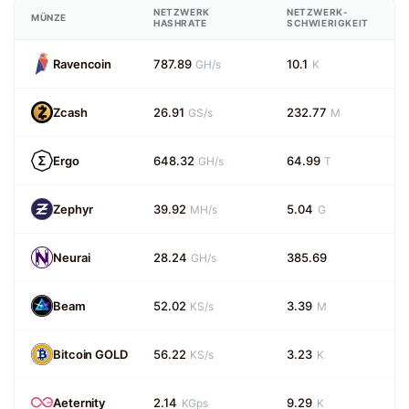
NETZWERK
NETZWERK-
MÜNZE
HASHRATE
SCHWIERIGKEIT
Ravencoin
787.89
10.1
GH/s
K
Zcash
26.91
232.77
GS/s
M
Ergo
648.32
64.99
GH/s
T
Zephyr
39.92
5.04
MH/s
G
Neurai
28.24
385.69
GH/s
Beam
52.02
3.39
KS/s
M
Bitcoin GOLD
56.22
3.23
KS/s
K
Aeternity
2.14
9.29
KGps
K