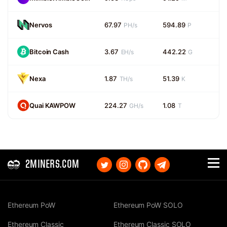
Nervos
67.97
594.89
PH/s
P
Bitcoin Cash
3.67
442.22
EH/s
G
Nexa
1.87
51.39
TH/s
K
Quai KAWPOW
224.27
1.08
GH/s
T
2MINERS.COM
Ethereum PoW
Ethereum PoW SOLO
Ethereum Classic
Ethereum Classic SOLO