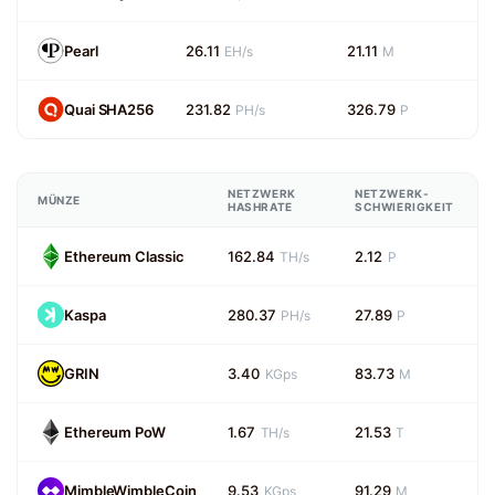
Pearl
26.11
21.11
EH/s
M
Quai SHA256
231.82
326.79
PH/s
P
NETZWERK
NETZWERK-
MÜNZE
HASHRATE
SCHWIERIGKEIT
Ethereum Classic
162.84
2.12
TH/s
P
Kaspa
280.37
27.89
PH/s
P
GRIN
3.40
83.73
KGps
M
Ethereum PoW
1.67
21.53
TH/s
T
MimbleWimbleCoin
9.53
91.29
KGps
M