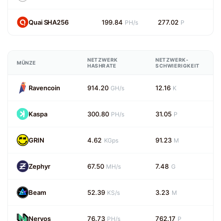
Quai SHA256
199.84
277.02
PH/s
P
NETZWERK
NETZWERK-
MÜNZE
HASHRATE
SCHWIERIGKEIT
Ravencoin
914.20
12.16
GH/s
K
Kaspa
300.80
31.05
PH/s
P
GRIN
4.62
91.23
KGps
M
Zephyr
67.50
7.48
MH/s
G
Beam
52.39
3.23
KS/s
M
Nervos
76.73
762.17
PH/s
P