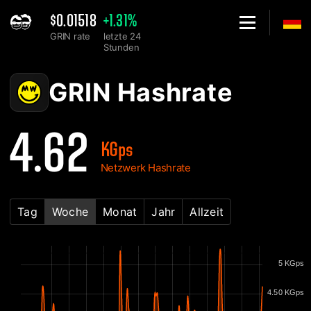
$0.01518
+1.31%
GRIN rate
letzte 24
Stunden
Home
GRIN Netzwerk Hashrate Chart - 2Miners
GRIN Hashrate
4.62
KGps
Netzwerk Hashrate
Tag
Woche
Monat
Jahr
Allzeit
5 KGps
4.50 KGps