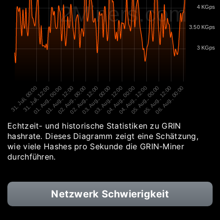
2Miners.com
4 KGps
3.50 KGps
3 KGps
31. Juli, 00:00
31. Juli, 12:00
01. Aug., 00:00
01. Aug., 12:00
02. Aug., 00:00
02. Aug., 12:00
03. Aug., 00:00
03. Aug., 12:00
04. Aug., 00:00
04. Aug., 12:00
05. Aug., 00:00
05. Aug., 12:00
06. Aug., 00:00
Echtzeit- und historische Statistiken zu GRIN
hashrate. Dieses Diagramm zeigt eine Schätzung,
wie viele Hashes pro Sekunde die GRIN-Miner
durchführen.
Netzwerk Schwierigkeit