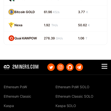
Bitcoin GOLD
61.96
3.77
KS/s
K
Nexa
1.92
50.62
TH/s
K
Quai KAWPOW
276.39
1.06
GH/s
T
2MINERS.COM
Ethereum PoW
Ethereum PoW SOLO
Ethereum Classic
Ethereum Classic SOLO
Kaspa
Kaspa SOLO