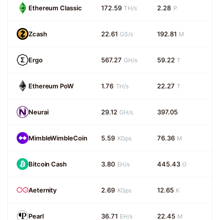
Ethereum Classic
172.59
2.28
TH/s
P
Zcash
22.61
192.81
GS/s
M
Ergo
567.27
59.22
GH/s
T
Ethereum PoW
1.76
22.27
TH/s
T
Neurai
29.12
397.05
GH/s
MimbleWimbleCoin
5.59
76.36
KGps
M
Bitcoin Cash
3.80
445.43
EH/s
G
Aeternity
2.69
12.65
KGps
K
Pearl
36.71
22.45
EH/s
M