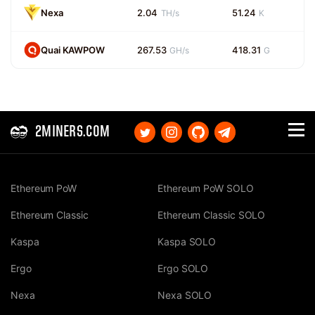
Nexa
2.04
51.24
TH/s
K
Quai KAWPOW
267.53
418.31
GH/s
G
2MINERS.COM
Ethereum PoW
Ethereum PoW SOLO
Ethereum Classic
Ethereum Classic SOLO
Kaspa
Kaspa SOLO
Ergo
Ergo SOLO
Nexa
Nexa SOLO