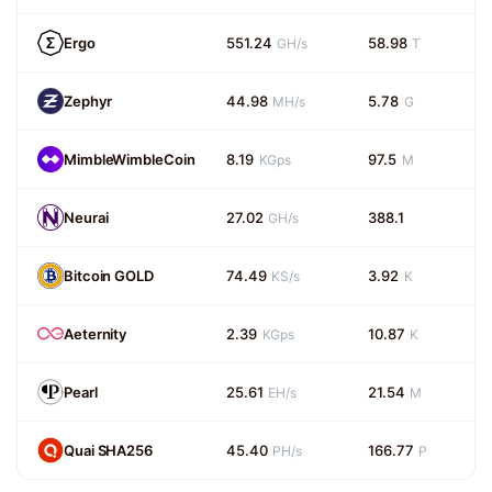
Ergo
551.24
58.98
GH/s
T
Zephyr
44.98
5.78
MH/s
G
MimbleWimbleCoin
8.19
97.5
KGps
M
Neurai
27.02
388.1
GH/s
Bitcoin GOLD
74.49
3.92
KS/s
K
Aeternity
2.39
10.87
KGps
K
Pearl
25.61
21.54
EH/s
M
Quai SHA256
45.40
166.77
PH/s
P