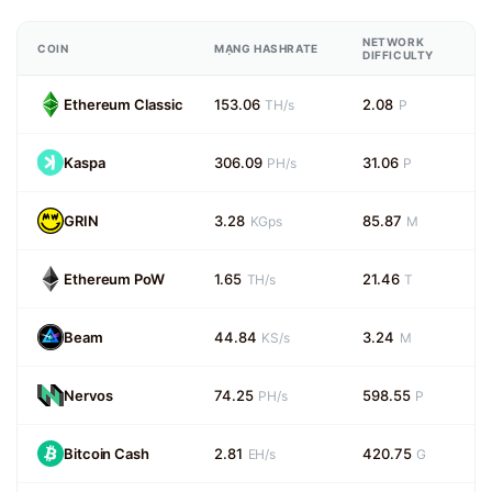
NETWORK
COIN
MẠNG HASHRATE
DIFFICULTY
Ethereum Classic
153.06
2.08
TH/s
P
Kaspa
306.09
31.06
PH/s
P
GRIN
3.28
85.87
KGps
M
Ethereum PoW
1.65
21.46
TH/s
T
Beam
44.84
3.24
KS/s
M
Nervos
74.25
598.55
PH/s
P
Bitcoin Cash
2.81
420.75
EH/s
G