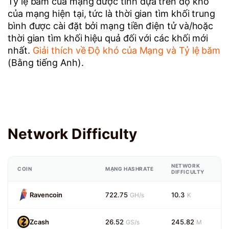
Tỷ lệ băm của mạng được tính dựa trên độ khó
của mạng hiện tại, tức là thời gian tìm khối trung
bình được cài đặt bởi mạng tiền điện tử và/hoặc
thời gian tìm khối hiệu quả đối với các khối mới
nhất.
Giải thích về Độ khó của Mạng và Tỷ lệ băm
(Bằng tiếng Anh).
Network Difficulty
NETWORK
COIN
MẠNG HASHRATE
DIFFICULTY
Ravencoin
722.75
10.3
GH/s
K
Zcash
26.52
245.82
GS/s
M