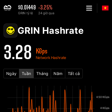
$0.01449
-3.25%
GRIN tỷ lệ
24 giờ qua
Home
GRIN Biểu đồ Hashrate của mạng - 2Miners
GRIN Hashrate
3.28
KGps
Network Hashrate
Ngày
Tuần
Tháng
Năm
Tất cả
4.50 KGps
4 KGps