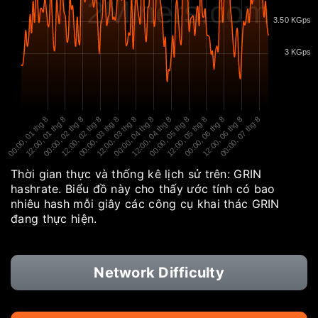
2Miners.com
3.50 KGps
3 KGps
00:00, 01 thg 8
12:00, 01 thg 8
00:00, 02 thg 8
12:00, 02 thg 8
00:00, 03 thg 8
12:00, 03 thg 8
00:00, 04 thg 8
12:00, 04 thg 8
00:00, 05 thg 8
12:00, 05 thg 8
00:00, 06 thg 8
12:00, 06 thg 8
00:00, 07 thg 8
Thời gian thực và thống kê lịch sử trên: GRIN
hashrate. Biểu đồ này cho thấy ước tính có bao
nhiêu hash mỗi giây các công cụ khai thác GRIN
đang thực hiện.
Network Difficulty