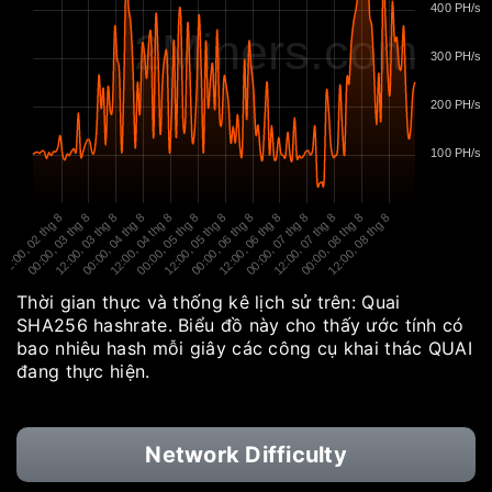
400 PH/s
2Miners.com
300 PH/s
200 PH/s
100 PH/s
12:00, 02 thg 8
00:00, 03 thg 8
12:00, 03 thg 8
00:00, 04 thg 8
12:00, 04 thg 8
00:00, 05 thg 8
12:00, 05 thg 8
00:00, 06 thg 8
12:00, 06 thg 8
00:00, 07 thg 8
12:00, 07 thg 8
00:00, 08 thg 8
12:00, 08 thg 8
Thời gian thực và thống kê lịch sử trên: Quai
SHA256 hashrate. Biểu đồ này cho thấy ước tính có
bao nhiêu hash mỗi giây các công cụ khai thác QUAI
đang thực hiện.
Network Difficulty