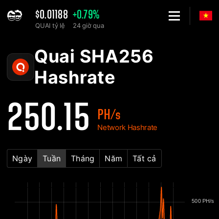
$0.01188
+0.79%
QUAI tỷ lệ
24 giờ qua
Home
Quai SHA256 Biểu đồ Hashrate của mạng - 2Miners
Quai SHA256
Hashrate
250.15
PH/s
Network Hashrate
Ngày
Tuần
Tháng
Năm
Tất cả
500 PH/s