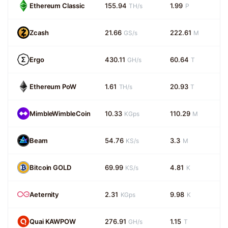
Ethereum Classic
155.94
1.99
TH/s
P
Zcash
21.66
222.61
GS/s
M
Ergo
430.11
60.64
GH/s
T
Ethereum PoW
1.61
20.93
TH/s
T
MimbleWimbleCoin
10.33
110.29
KGps
M
Beam
54.76
3.3
KS/s
M
Bitcoin GOLD
69.99
4.81
KS/s
K
Aeternity
2.31
9.98
KGps
K
Quai KAWPOW
276.91
1.15
GH/s
T