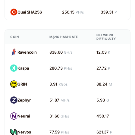
Quai SHA256
250.15
339.31
PH/s
P
NETWORK
COIN
MẠNG HASHRATE
DIFFICULTY
Ravencoin
838.60
12.03
GH/s
K
Kaspa
280.73
27.72
PH/s
P
GRIN
3.91
88.24
KGps
M
Zephyr
51.87
5.93
MH/s
G
Neurai
31.60
450.17
GH/s
Nervos
77.59
621.37
PH/s
P