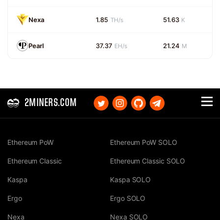
Nexa
1.85
51.63
TH/s
K
Pearl
37.37
21.24
EH/s
M
2MINERS.COM
Ethereum PoW
Ethereum PoW SOLO
Ethereum Classic
Ethereum Classic SOLO
Kaspa
Kaspa SOLO
Ergo
Ergo SOLO
Nexa
Nexa SOLO