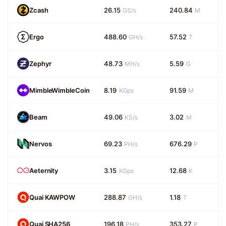
Zcash
26.15
240.84
GS/s
M
Ergo
488.60
57.52
GH/s
T
Zephyr
48.73
5.59
MH/s
G
MimbleWimbleCoin
8.19
91.59
KGps
M
Beam
49.06
3.02
KS/s
M
Nervos
69.23
676.29
PH/s
P
Aeternity
3.15
12.68
KGps
K
Quai KAWPOW
288.87
1.18
GH/s
T
Quai SHA256
196.18
353.27
PH/s
P