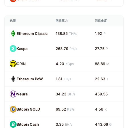
代币
网络算力
网络难度
Ethereum Classic
138.85
1.92
TH/s
P
Kaspa
268.79
27.75
PH/s
P
GRIN
4.20
88.89
KGps
M
Ethereum PoW
1.81
22.63
TH/s
T
Neurai
34.23
459.55
GH/s
Bitcoin GOLD
69.52
4.56
KS/s
K
Bitcoin Cash
3.35
443.06
EH/s
G