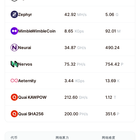
Zephyr
42.92
5.06
MH/s
G
MimbleWimbleCoin
8.65
92.01
KGps
M
Neurai
34.87
490.24
GH/s
Nervos
75.32
754.42
PH/s
P
Aeternity
3.44
13.69
KGps
K
Quai KAWPOW
212.60
1.12
GH/s
T
Quai SHA256
200.00
351.6
PH/s
P
代币
网络算力
网络难度