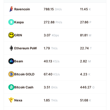
Ravencoin
788.15
11.45
GH/s
K
Kaspa
272.88
27.86
PH/s
P
GRIN
3.07
81.81
KGps
M
Ethereum PoW
1.79
22.74
TH/s
T
Beam
40.13
2.82
KS/s
M
Bitcoin GOLD
67.40
4.23
KS/s
K
Bitcoin Cash
3.51
446.27
EH/s
G
Nexa
1.85
51.68
TH/s
K