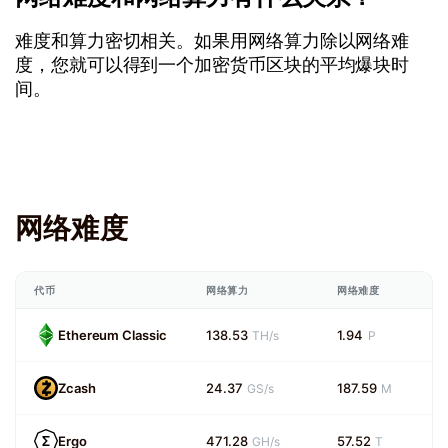
难度和算力密切相关。如果用网络算力除以网络难
度，您就可以得到一个加密货币区块的平均爆块时
间。
网络难度
代币
网络算力
网络难度
Ethereum Classic
138.53
1.94
TH/s
P
Zcash
24.37
187.59
GS/s
M
Ergo
471.28
57.52
GH/s
T