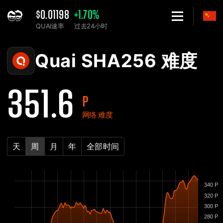
$0.01198
+1.70%
QUAI速率
过去24小时
Home
Quai SHA256 网络难度表 - 2Miners
Quai SHA256 难度
351.6
P
网络 难度
天
周
月
年
全部时间
340 P
320 P
300 P
280 P