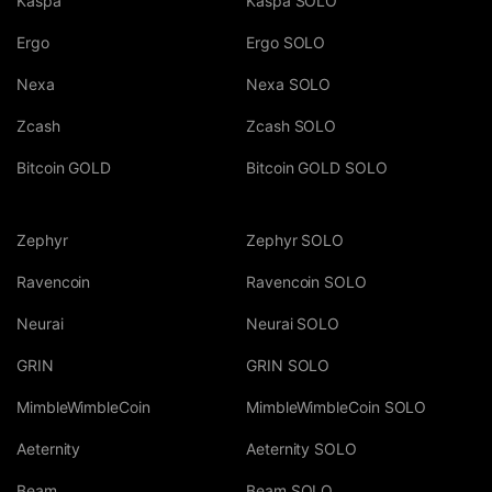
Kaspa
Kaspa SOLO
Ergo
Ergo SOLO
Nexa
Nexa SOLO
Zcash
Zcash SOLO
Bitcoin GOLD
Bitcoin GOLD SOLO
Zephyr
Zephyr SOLO
Ravencoin
Ravencoin SOLO
Neurai
Neurai SOLO
GRIN
GRIN SOLO
MimbleWimbleCoin
MimbleWimbleCoin SOLO
Aeternity
Aeternity SOLO
Beam
Beam SOLO