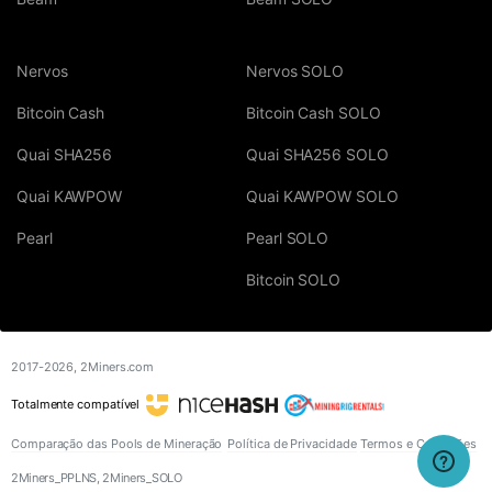
Nervos
Nervos SOLO
Bitcoin Cash
Bitcoin Cash SOLO
Quai SHA256
Quai SHA256 SOLO
Quai KAWPOW
Quai KAWPOW SOLO
Pearl
Pearl SOLO
Bitcoin SOLO
2017-2026,
2Miners.com
Totalmente compatível
Comparação das Pools de Mineração
Política de Privacidade
Termos e Condições
2Miners_PPLNS, 2Miners_SOLO