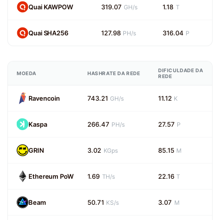
Quai KAWPOW
319.07
1.18
GH/s
T
Quai SHA256
127.98
316.04
PH/s
P
DIFICULDADE DA
MOEDA
HASHRATE DA REDE
REDE
Ravencoin
743.21
11.12
GH/s
K
Kaspa
266.47
27.57
PH/s
P
GRIN
3.02
85.15
KGps
M
Ethereum PoW
1.69
22.16
TH/s
T
Beam
50.71
3.07
KS/s
M