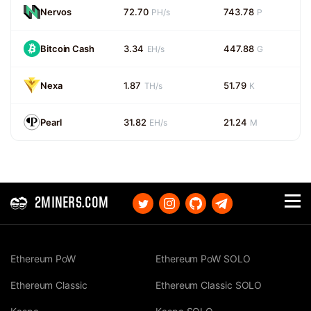
Nervos
72.70
743.78
PH/s
P
Bitcoin Cash
3.34
447.88
EH/s
G
Nexa
1.87
51.79
TH/s
K
Pearl
31.82
21.24
EH/s
M
2MINERS.COM
Ethereum PoW
Ethereum PoW SOLO
Ethereum Classic
Ethereum Classic SOLO