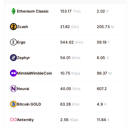
Ethereum Classic
153.17
2.02
TH/s
P
Zcash
21.82
205.73
GS/s
M
Ergo
544.62
59.19
GH/s
T
Zephyr
54.01
6.05
MH/s
G
MimbleWimbleCoin
10.75
99.37
KGps
M
Neurai
40.05
607.2
GH/s
Bitcoin GOLD
63.28
4.9
KS/s
K
Aeternity
2.56
11.84
KGps
K