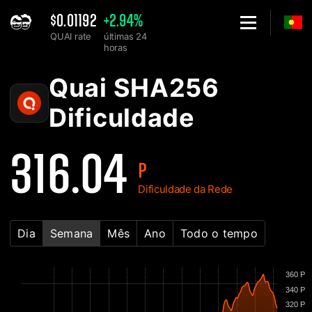
$0.01192
+2.94%
QUAI rate
últimas 24
horas
Home
Gráfico de Dificuldade da Rede de Quai SHA256 - 2Miners
Quai SHA256
Dificuldade
316.04
P
Dificuldade da Rede
Dia
Semana
Mês
Ano
Todo o tempo
360 P
340 P
320 P