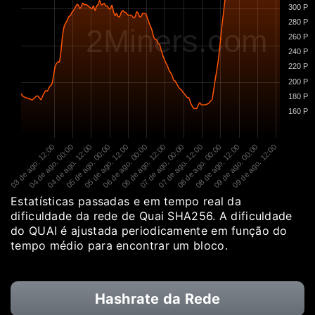
300 P
280 P
2Miners.com
260 P
240 P
220 P
200 P
180 P
160 P
03 de ago. 12:00
04 de ago. 00:00
04 de ago. 12:00
05 de ago. 00:00
05 de ago. 12:00
06 de ago. 00:00
06 de ago. 12:00
07 de ago. 00:00
07 de ago. 12:00
08 de ago. 00:00
08 de ago. 12:00
09 de ago. 00:00
09 de ago. 12:00
Estatísticas passadas e em tempo real da
dificuldade da rede de Quai SHA256. A dificuldade
do QUAI é ajustada periodicamente em função do
tempo médio para encontrar um bloco.
Hashrate da Rede