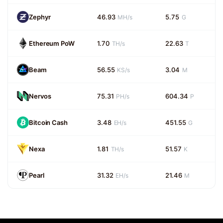
Zephyr
46.93
5.75
MH/s
G
Ethereum PoW
1.70
22.63
TH/s
T
Beam
56.55
3.04
KS/s
M
Nervos
75.31
604.34
PH/s
P
Bitcoin Cash
3.48
451.55
EH/s
G
Nexa
1.81
51.57
TH/s
K
Pearl
31.32
21.46
EH/s
M