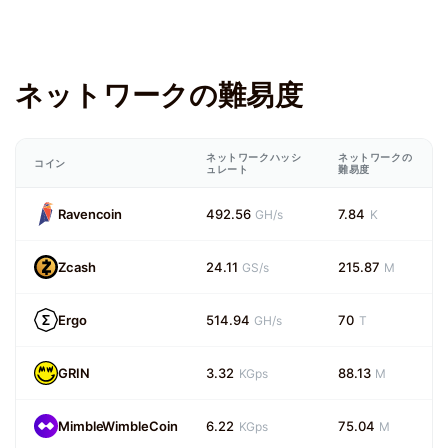
ネットワークの難易度
ネットワークハッシ
ネットワークの
コイン
ュレート
難易度
Ravencoin
492.56
7.84
GH/s
K
Zcash
24.11
215.87
GS/s
M
Ergo
514.94
70
GH/s
T
GRIN
3.32
88.13
KGps
M
MimbleWimbleCoin
6.22
75.04
KGps
M