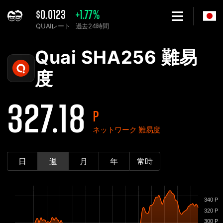
$0.0123
+1.77%
QUAIレート
過去24時間
Home
Quai SHA256 ネットワーク難易度グラフ - 2Miners
Quai SHA256 難易
度
327.18
P
ネットワーク 難易度
日
週
月
年
常時
340 P
320 P
300 P