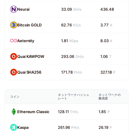
Neurai
33.09
436.48
GH/s
Bitcoin GOLD
62.76
3.77
KS/s
K
Aeternity
1.81
8.03
KGps
K
Quai KAWPOW
293.06
1.06
GH/s
T
Quai SHA256
171.78
327.18
PH/s
P
ネットワークハッシュ
ネットワークの
コイン
レート
難易度
Ethereum Classic
128.11
1.85
TH/s
P
Kaspa
261.96
26.19
PH/s
P